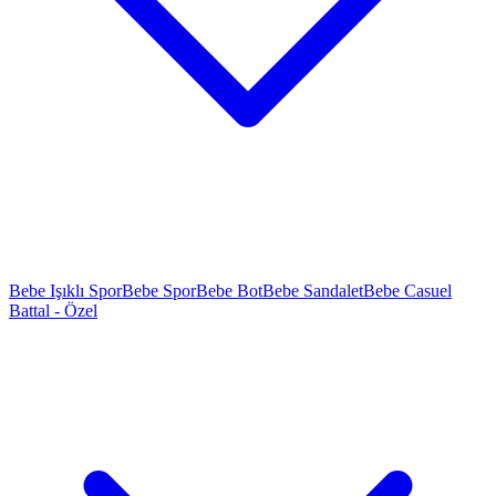
Bebe Işıklı Spor
Bebe Spor
Bebe Bot
Bebe Sandalet
Bebe Casuel
Battal - Özel