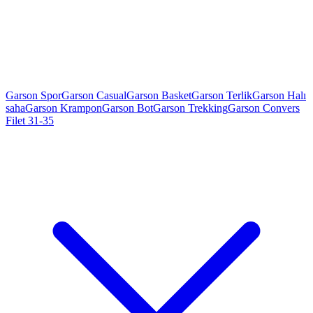
Garson Spor
Garson Casual
Garson Basket
Garson Terlik
Garson Halı
saha
Garson Krampon
Garson Bot
Garson Trekking
Garson Convers
Filet 31-35