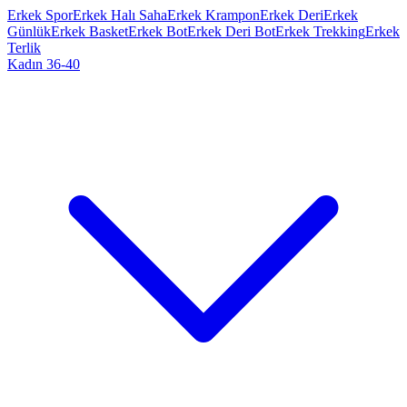
Erkek Spor
Erkek Halı Saha
Erkek Krampon
Erkek Deri
Erkek
Günlük
Erkek Basket
Erkek Bot
Erkek Deri Bot
Erkek Trekking
Erkek
Terlik
Kadın 36-40