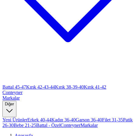
Battal 45-47
Kırık 42-43-44
Kırık 38-39-40
Kırık 41-42
Conteyner
Markalar
Diğer
Yeni Ürünler
Erkek 40-44
Kadın 36-40
Garson 36-40
Filet 31-35
Patik
26-30
Bebe 21-25
Battal - Özel
Conteyner
Markalar
Anasayfa