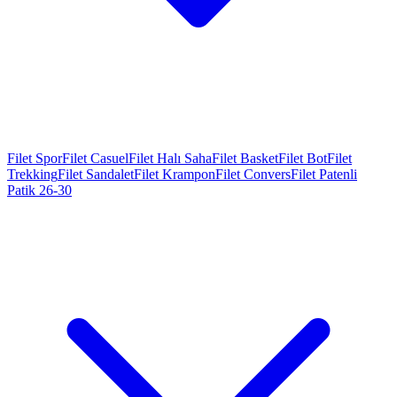
Filet Spor
Filet Casuel
Filet Halı Saha
Filet Basket
Filet Bot
Filet
Trekking
Filet Sandalet
Filet Krampon
Filet Convers
Filet Patenli
Patik 26-30