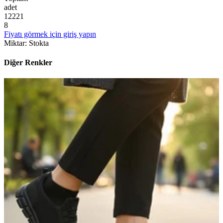
adet
1
2
2
2
1
8
Fiyatı görmek için giriş yapın
Miktar
:
Stokta
Diğer Renkler