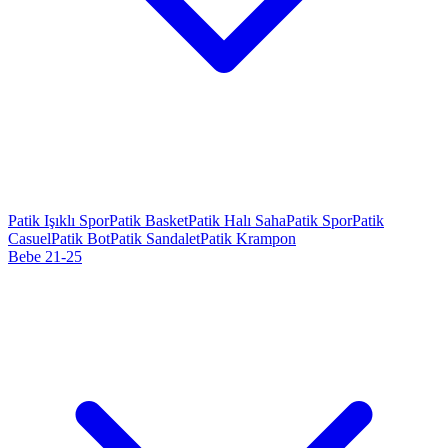
Patik Işıklı Spor
Patik Basket
Patik Halı Saha
Patik Spor
Patik
Casuel
Patik Bot
Patik Sandalet
Patik Krampon
Bebe 21-25