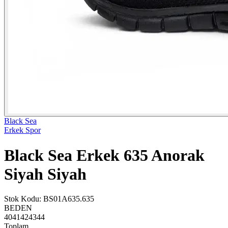
Black Sea
Erkek Spor
Black Sea Erkek 635 Anorak
Siyah Siyah
Stok Kodu
:
BS01A635.635
BEDEN
40
41
42
43
44
Toplam