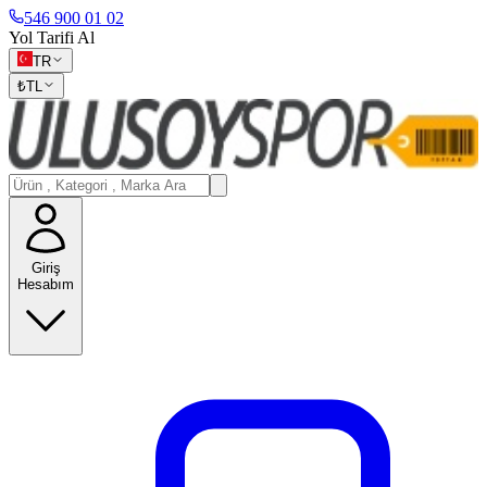
546 900 01 02
Yol Tarifi Al
TR
₺
TL
Giriş
Hesabım