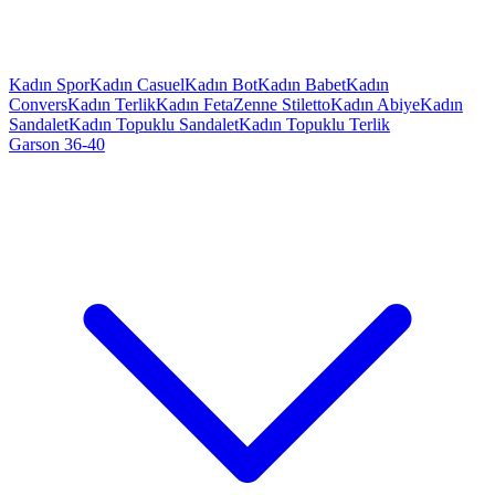
Kadın Spor
Kadın Casuel
Kadın Bot
Kadın Babet
Kadın
Convers
Kadın Terlik
Kadın Feta
Zenne Stiletto
Kadın Abiye
Kadın
Sandalet
Kadın Topuklu Sandalet
Kadın Topuklu Terlik
Garson 36-40