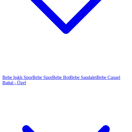
Bebe Işıklı Spor
Bebe Spor
Bebe Bot
Bebe Sandalet
Bebe Casuel
Battal - Özel