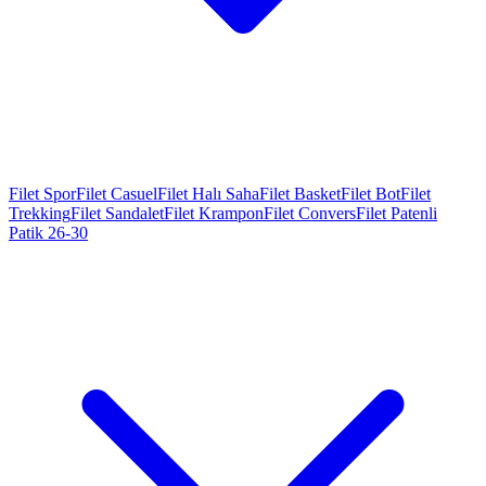
Filet Spor
Filet Casuel
Filet Halı Saha
Filet Basket
Filet Bot
Filet
Trekking
Filet Sandalet
Filet Krampon
Filet Convers
Filet Patenli
Patik 26-30