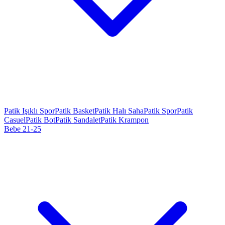
Patik Işıklı Spor
Patik Basket
Patik Halı Saha
Patik Spor
Patik
Casuel
Patik Bot
Patik Sandalet
Patik Krampon
Bebe 21-25