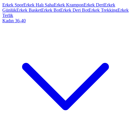
Erkek Spor
Erkek Halı Saha
Erkek Krampon
Erkek Deri
Erkek
Günlük
Erkek Basket
Erkek Bot
Erkek Deri Bot
Erkek Trekking
Erkek
Terlik
Kadın 36-40