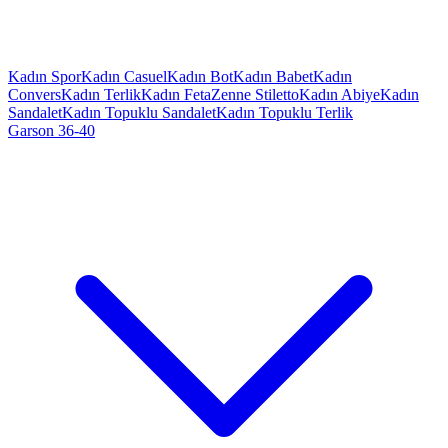
Kadın Spor
Kadın Casuel
Kadın Bot
Kadın Babet
Kadın
Convers
Kadın Terlik
Kadın Feta
Zenne Stiletto
Kadın Abiye
Kadın
Sandalet
Kadın Topuklu Sandalet
Kadın Topuklu Terlik
Garson 36-40