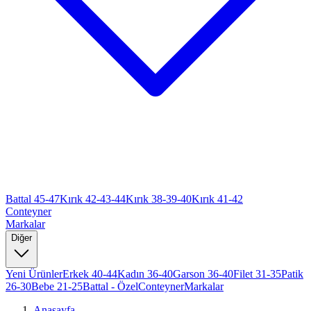
Battal 45-47
Kırık 42-43-44
Kırık 38-39-40
Kırık 41-42
Conteyner
Markalar
Diğer
Yeni Ürünler
Erkek 40-44
Kadın 36-40
Garson 36-40
Filet 31-35
Patik
26-30
Bebe 21-25
Battal - Özel
Conteyner
Markalar
Anasayfa