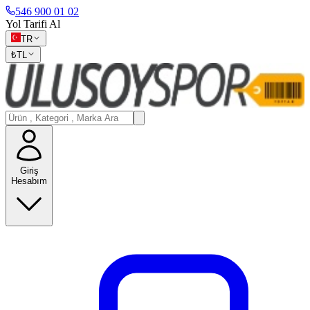
546 900 01 02
Yol Tarifi Al
TR
₺
TL
Giriş
Hesabım