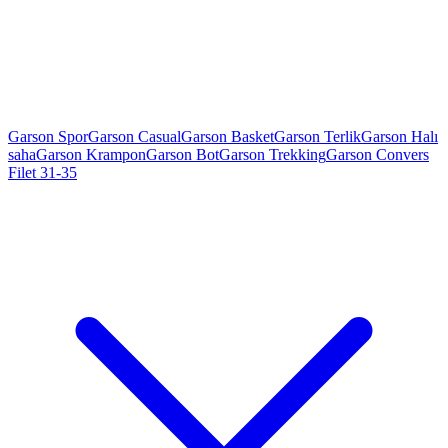
Garson Spor
Garson Casual
Garson Basket
Garson Terlik
Garson Halı
saha
Garson Krampon
Garson Bot
Garson Trekking
Garson Convers
Filet 31-35