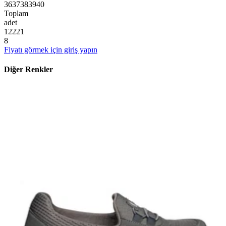
36
37
38
39
40
Toplam
adet
1
2
2
2
1
8
Fiyatı görmek için giriş yapın
Diğer Renkler