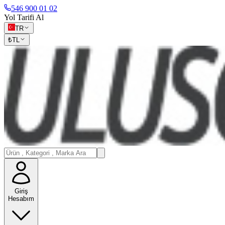
546 900 01 02
Yol Tarifi Al
TR
₺
TL
Giriş
Hesabım