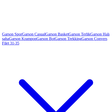
Garson Spor
Garson Casual
Garson Basket
Garson Terlik
Garson Halı
saha
Garson Krampon
Garson Bot
Garson Trekking
Garson Convers
Filet 31-35