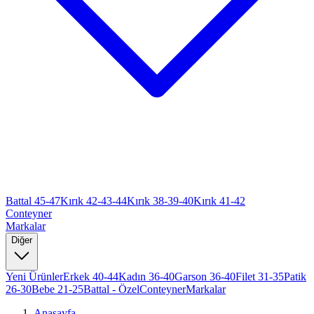
Battal 45-47
Kırık 42-43-44
Kırık 38-39-40
Kırık 41-42
Conteyner
Markalar
Diğer
Yeni Ürünler
Erkek 40-44
Kadın 36-40
Garson 36-40
Filet 31-35
Patik
26-30
Bebe 21-25
Battal - Özel
Conteyner
Markalar
Anasayfa