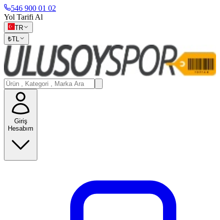
546 900 01 02
Yol Tarifi Al
TR
₺
TL
Giriş
Hesabım