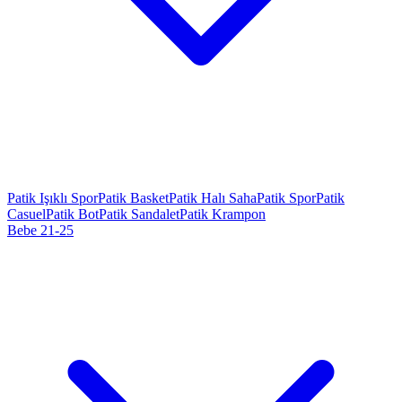
Patik Işıklı Spor
Patik Basket
Patik Halı Saha
Patik Spor
Patik
Casuel
Patik Bot
Patik Sandalet
Patik Krampon
Bebe 21-25