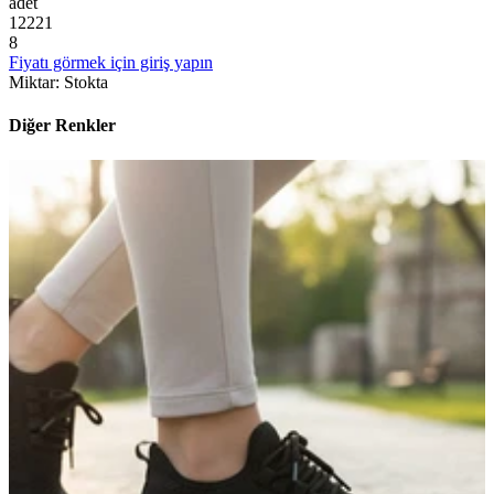
adet
1
2
2
2
1
8
Fiyatı görmek için giriş yapın
Miktar
:
Stokta
Diğer Renkler