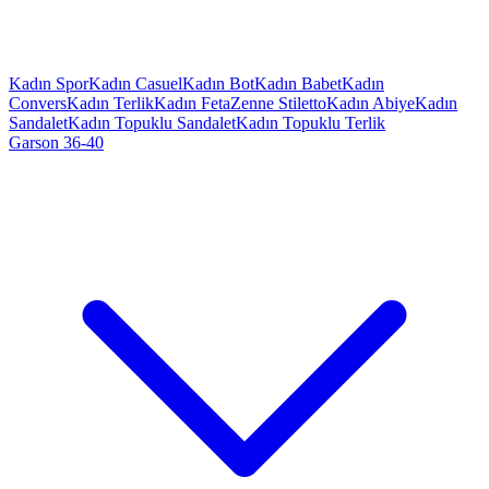
Kadın Spor
Kadın Casuel
Kadın Bot
Kadın Babet
Kadın
Convers
Kadın Terlik
Kadın Feta
Zenne Stiletto
Kadın Abiye
Kadın
Sandalet
Kadın Topuklu Sandalet
Kadın Topuklu Terlik
Garson 36-40