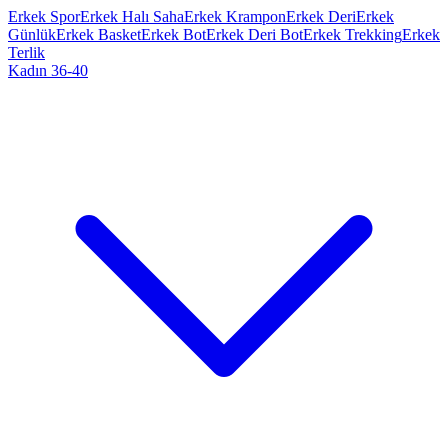
Erkek Spor
Erkek Halı Saha
Erkek Krampon
Erkek Deri
Erkek
Günlük
Erkek Basket
Erkek Bot
Erkek Deri Bot
Erkek Trekking
Erkek
Terlik
Kadın 36-40