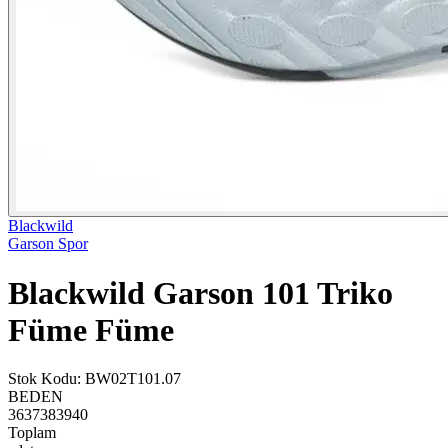
Blackwild
Garson Spor
Blackwild Garson 101 Triko
Füme Füme
Stok Kodu
:
BW02T101.07
BEDEN
36
37
38
39
40
Toplam