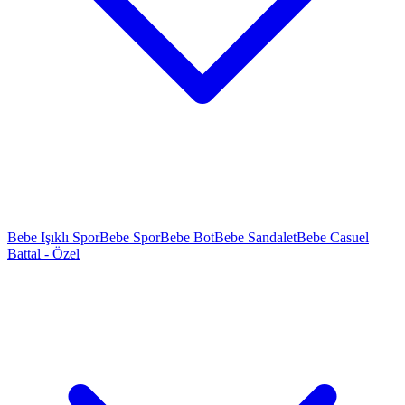
Bebe Işıklı Spor
Bebe Spor
Bebe Bot
Bebe Sandalet
Bebe Casuel
Battal - Özel