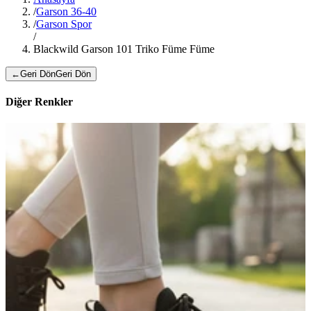
/
Garson 36-40
/
Garson Spor
/
Blackwild Garson 101 Triko Füme Füme
←
Geri Dön
Geri Dön
Diğer Renkler