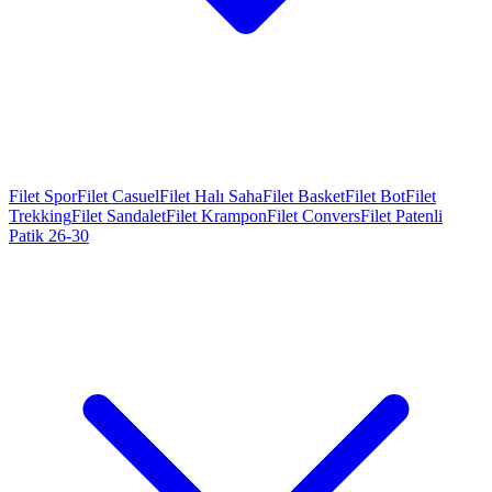
Filet Spor
Filet Casuel
Filet Halı Saha
Filet Basket
Filet Bot
Filet
Trekking
Filet Sandalet
Filet Krampon
Filet Convers
Filet Patenli
Patik 26-30