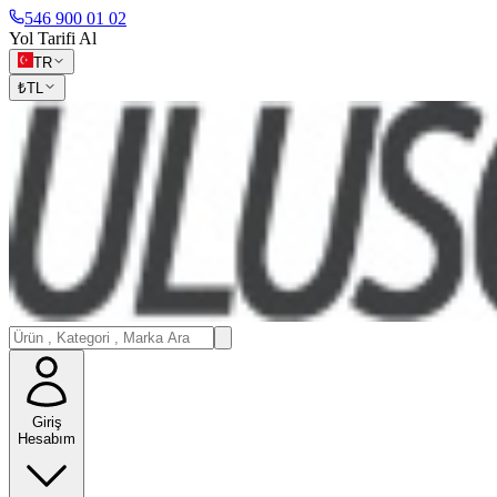
546 900 01 02
Yol Tarifi Al
TR
₺
TL
Giriş
Hesabım