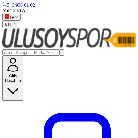
546 900 01 02
Yol Tarifi Al
TR
₺
TL
Giriş
Hesabım