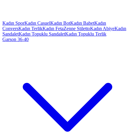
Kadın Spor
Kadın Casuel
Kadın Bot
Kadın Babet
Kadın
Convers
Kadın Terlik
Kadın Feta
Zenne Stiletto
Kadın Abiye
Kadın
Sandalet
Kadın Topuklu Sandalet
Kadın Topuklu Terlik
Garson 36-40