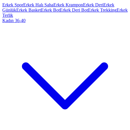
Erkek Spor
Erkek Halı Saha
Erkek Krampon
Erkek Deri
Erkek
Günlük
Erkek Basket
Erkek Bot
Erkek Deri Bot
Erkek Trekking
Erkek
Terlik
Kadın 36-40