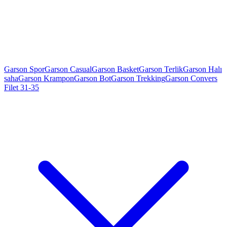
Garson Spor
Garson Casual
Garson Basket
Garson Terlik
Garson Halı
saha
Garson Krampon
Garson Bot
Garson Trekking
Garson Convers
Filet 31-35