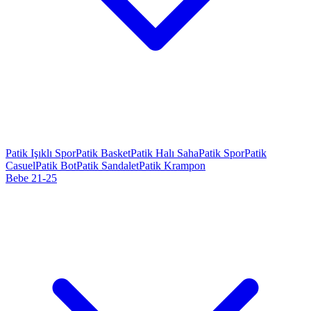
Patik Işıklı Spor
Patik Basket
Patik Halı Saha
Patik Spor
Patik
Casuel
Patik Bot
Patik Sandalet
Patik Krampon
Bebe 21-25