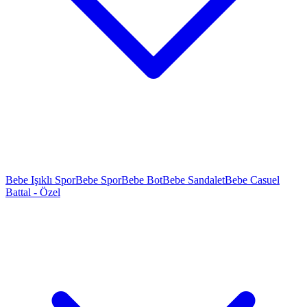
Bebe Işıklı Spor
Bebe Spor
Bebe Bot
Bebe Sandalet
Bebe Casuel
Battal - Özel