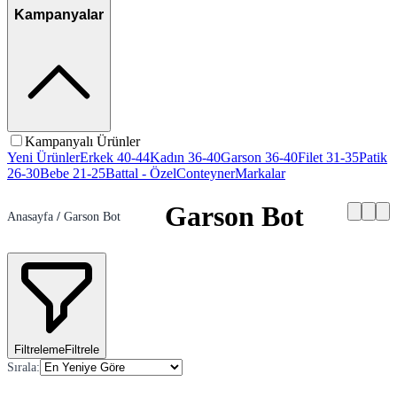
Kampanyalar
Kampanyalı Ürünler
Yeni Ürünler
Erkek 40-44
Kadın 36-40
Garson 36-40
Filet 31-35
Patik
26-30
Bebe 21-25
Battal - Özel
Conteyner
Markalar
Garson Bot
Anasayfa
/
Garson Bot
Filtreleme
Filtrele
Sırala
: