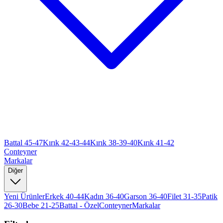
Battal 45-47
Kırık 42-43-44
Kırık 38-39-40
Kırık 41-42
Conteyner
Markalar
Diğer
Yeni Ürünler
Erkek 40-44
Kadın 36-40
Garson 36-40
Filet 31-35
Patik
26-30
Bebe 21-25
Battal - Özel
Conteyner
Markalar