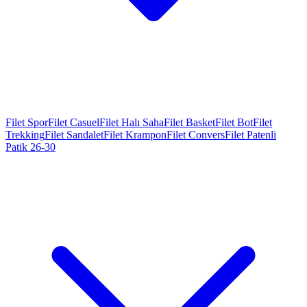
Filet Spor
Filet Casuel
Filet Halı Saha
Filet Basket
Filet Bot
Filet
Trekking
Filet Sandalet
Filet Krampon
Filet Convers
Filet Patenli
Patik 26-30