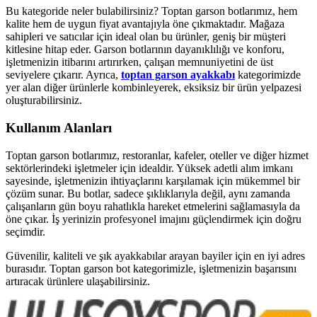
Bu kategoride neler bulabilirsiniz? Toptan garson botlarımız, hem
kalite hem de uygun fiyat avantajıyla öne çıkmaktadır. Mağaza
sahipleri ve satıcılar için ideal olan bu ürünler, geniş bir müşteri
kitlesine hitap eder. Garson botlarının dayanıklılığı ve konforu,
işletmenizin itibarını artırırken, çalışan memnuniyetini de üst
seviyelere çıkarır. Ayrıca,
toptan garson ayakkabı
kategorimizde
yer alan diğer ürünlerle kombinleyerek, eksiksiz bir ürün yelpazesi
oluşturabilirsiniz.
Kullanım Alanları
Toptan garson botlarımız, restoranlar, kafeler, oteller ve diğer hizmet
sektörlerindeki işletmeler için idealdir. Yüksek adetli alım imkanı
sayesinde, işletmenizin ihtiyaçlarını karşılamak için mükemmel bir
çözüm sunar. Bu botlar, sadece şıklıklarıyla değil, aynı zamanda
çalışanların gün boyu rahatlıkla hareket etmelerini sağlamasıyla da
öne çıkar. İş yerinizin profesyonel imajını güçlendirmek için doğru
seçimdir.
Güvenilir, kaliteli ve şık ayakkabılar arayan bayiler için en iyi adres
burasıdır. Toptan garson bot kategorimizle, işletmenizin başarısını
artıracak ürünlere ulaşabilirsiniz.