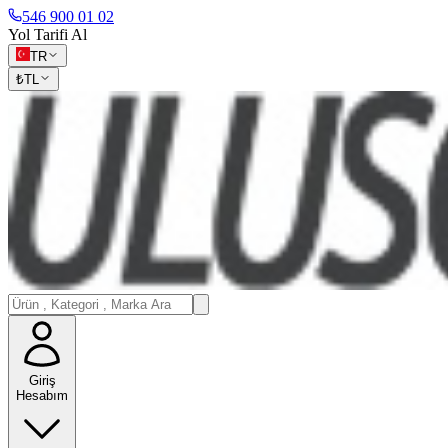
546 900 01 02
Yol Tarifi Al
TR
₺
TL
Giriş
Hesabım