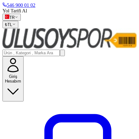
546 900 01 02
Yol Tarifi Al
TR
₺
TL
Giriş
Hesabım