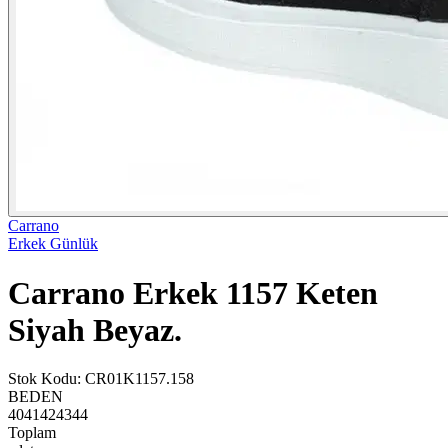
Carrano
Erkek Günlük
Carrano Erkek 1157 Keten
Siyah Beyaz.
Stok Kodu
:
CR01K1157.158
BEDEN
40
41
42
43
44
Toplam