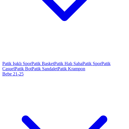
Patik Işıklı Spor
Patik Basket
Patik Halı Saha
Patik Spor
Patik
Casuel
Patik Bot
Patik Sandalet
Patik Krampon
Bebe 21-25