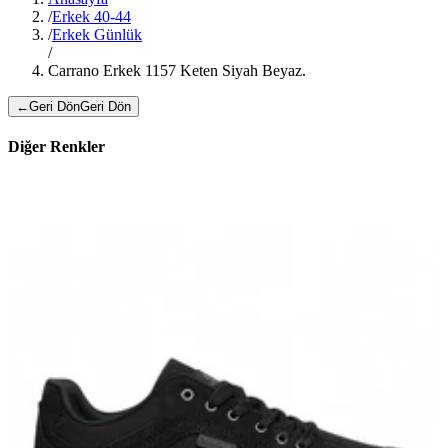
/
Erkek 40-44
/
Erkek Günlük
/
Carrano Erkek 1157 Keten Siyah Beyaz.
←
Geri Dön
Geri Dön
Diğer Renkler