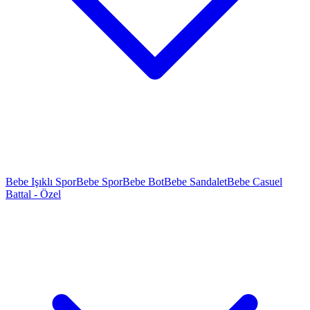
Bebe Işıklı Spor
Bebe Spor
Bebe Bot
Bebe Sandalet
Bebe Casuel
Battal - Özel