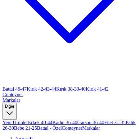
Battal 45-47
Kırık 42-43-44
Kırık 38-39-40
Kırık 41-42
Conteyner
Markalar
Diğer
Yeni Ürünler
Erkek 40-44
Kadın 36-40
Garson 36-40
Filet 31-35
Patik
26-30
Bebe 21-25
Battal - Özel
Conteyner
Markalar
Anasayfa