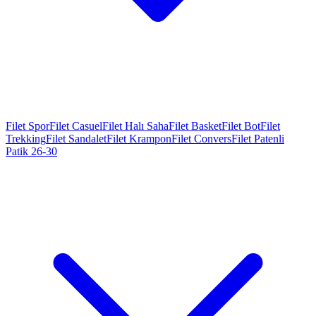
Filet Spor
Filet Casuel
Filet Halı Saha
Filet Basket
Filet Bot
Filet
Trekking
Filet Sandalet
Filet Krampon
Filet Convers
Filet Patenli
Patik 26-30