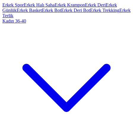
Erkek Spor
Erkek Halı Saha
Erkek Krampon
Erkek Deri
Erkek
Günlük
Erkek Basket
Erkek Bot
Erkek Deri Bot
Erkek Trekking
Erkek
Terlik
Kadın 36-40