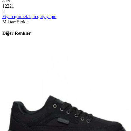
adet
1
2
2
2
1
8
Fiyatı görmek için giriş yapın
Miktar
:
Stokta
Diğer Renkler