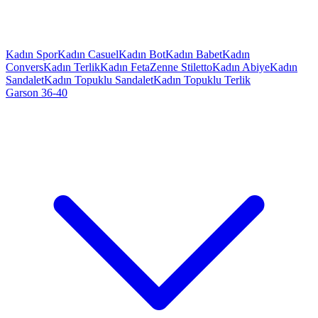
Kadın Spor
Kadın Casuel
Kadın Bot
Kadın Babet
Kadın
Convers
Kadın Terlik
Kadın Feta
Zenne Stiletto
Kadın Abiye
Kadın
Sandalet
Kadın Topuklu Sandalet
Kadın Topuklu Terlik
Garson 36-40