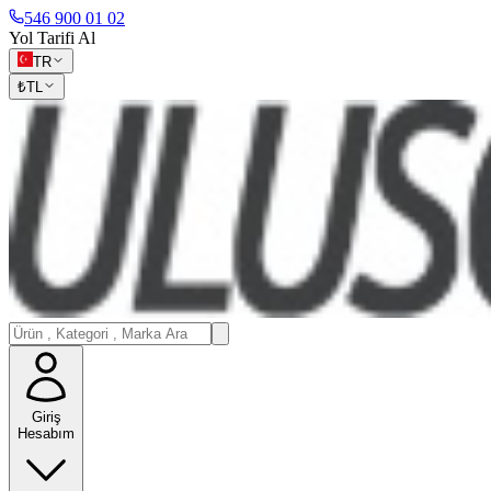
546 900 01 02
Yol Tarifi Al
TR
₺
TL
Giriş
Hesabım