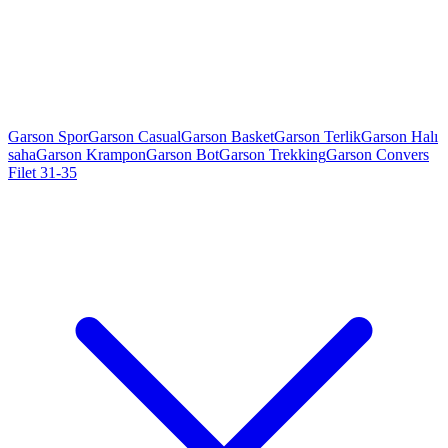
Garson Spor
Garson Casual
Garson Basket
Garson Terlik
Garson Halı
saha
Garson Krampon
Garson Bot
Garson Trekking
Garson Convers
Filet 31-35