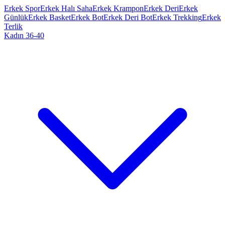
Erkek Spor
Erkek Halı Saha
Erkek Krampon
Erkek Deri
Erkek
Günlük
Erkek Basket
Erkek Bot
Erkek Deri Bot
Erkek Trekking
Erkek
Terlik
Kadın 36-40