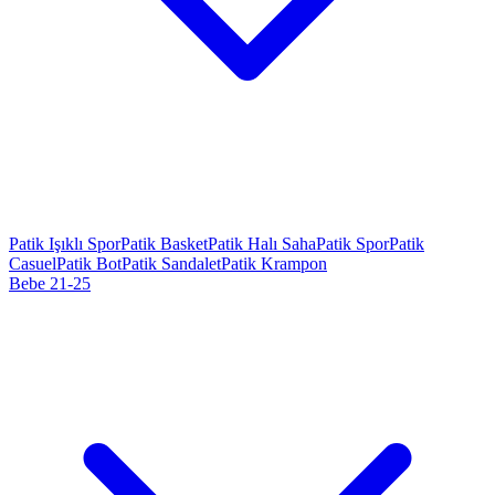
Patik Işıklı Spor
Patik Basket
Patik Halı Saha
Patik Spor
Patik
Casuel
Patik Bot
Patik Sandalet
Patik Krampon
Bebe 21-25