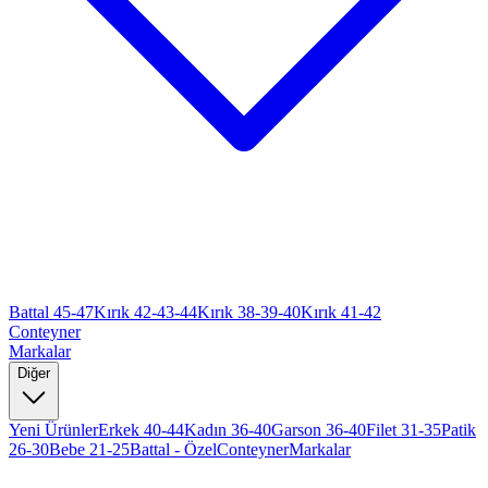
Battal 45-47
Kırık 42-43-44
Kırık 38-39-40
Kırık 41-42
Conteyner
Markalar
Diğer
Yeni Ürünler
Erkek 40-44
Kadın 36-40
Garson 36-40
Filet 31-35
Patik
26-30
Bebe 21-25
Battal - Özel
Conteyner
Markalar