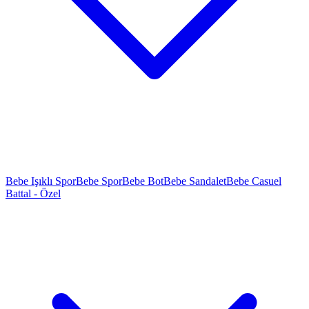
Bebe Işıklı Spor
Bebe Spor
Bebe Bot
Bebe Sandalet
Bebe Casuel
Battal - Özel