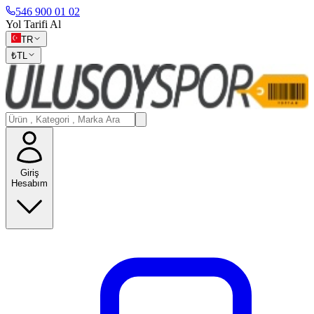
546 900 01 02
Yol Tarifi Al
TR
₺
TL
Giriş
Hesabım