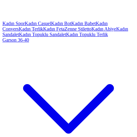
Kadın Spor
Kadın Casuel
Kadın Bot
Kadın Babet
Kadın
Convers
Kadın Terlik
Kadın Feta
Zenne Stiletto
Kadın Abiye
Kadın
Sandalet
Kadın Topuklu Sandalet
Kadın Topuklu Terlik
Garson 36-40