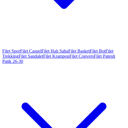
Filet Spor
Filet Casuel
Filet Halı Saha
Filet Basket
Filet Bot
Filet
Trekking
Filet Sandalet
Filet Krampon
Filet Convers
Filet Patenli
Patik 26-30