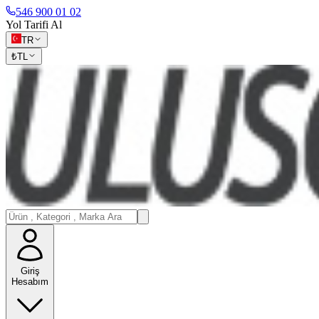
546 900 01 02
Yol Tarifi Al
TR
₺
TL
Giriş
Hesabım