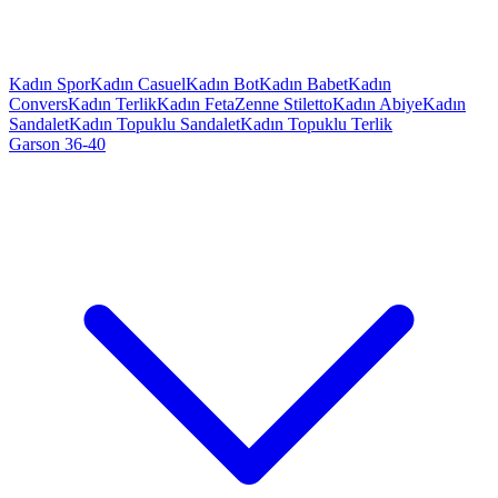
Kadın Spor
Kadın Casuel
Kadın Bot
Kadın Babet
Kadın
Convers
Kadın Terlik
Kadın Feta
Zenne Stiletto
Kadın Abiye
Kadın
Sandalet
Kadın Topuklu Sandalet
Kadın Topuklu Terlik
Garson 36-40