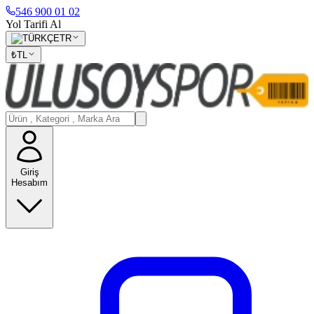
546 900 01 02
Yol Tarifi Al
TR
₺
TL
Giriş
Hesabım