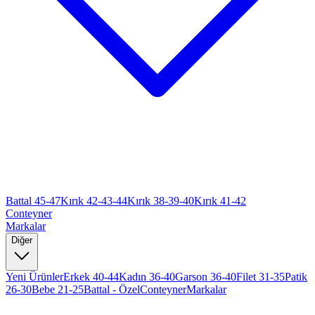
Battal 45-47
Kırık 42-43-44
Kırık 38-39-40
Kırık 41-42
Conteyner
Markalar
Diğer
Yeni Ürünler
Erkek 40-44
Kadın 36-40
Garson 36-40
Filet 31-35
Patik
26-30
Bebe 21-25
Battal - Özel
Conteyner
Markalar