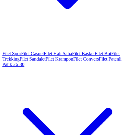
Filet Spor
Filet Casuel
Filet Halı Saha
Filet Basket
Filet Bot
Filet
Trekking
Filet Sandalet
Filet Krampon
Filet Convers
Filet Patenli
Patik 26-30