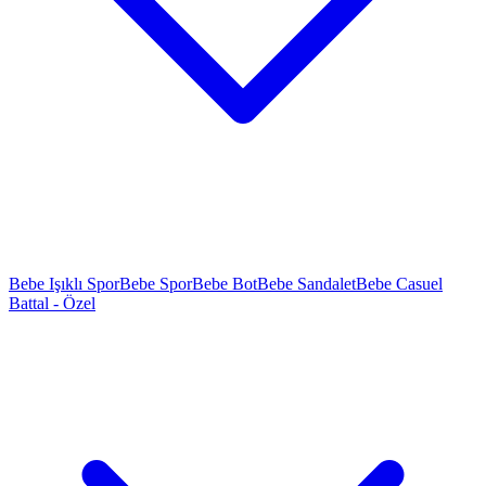
Bebe Işıklı Spor
Bebe Spor
Bebe Bot
Bebe Sandalet
Bebe Casuel
Battal - Özel