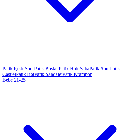
Patik Işıklı Spor
Patik Basket
Patik Halı Saha
Patik Spor
Patik
Casuel
Patik Bot
Patik Sandalet
Patik Krampon
Bebe 21-25