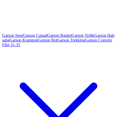
Garson Spor
Garson Casual
Garson Basket
Garson Terlik
Garson Halı
saha
Garson Krampon
Garson Bot
Garson Trekking
Garson Convers
Filet 31-35