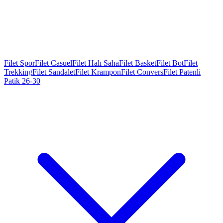
Filet Spor
Filet Casuel
Filet Halı Saha
Filet Basket
Filet Bot
Filet
Trekking
Filet Sandalet
Filet Krampon
Filet Convers
Filet Patenli
Patik 26-30