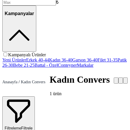
₺
Kampanyalar
Kampanyalı Ürünler
Yeni Ürünler
Erkek 40-44
Kadın 36-40
Garson 36-40
Filet 31-35
Patik
26-30
Bebe 21-25
Battal - Özel
Conteyner
Markalar
Kadın Convers
Anasayfa
/
Kadın Convers
1
ürün
Filtreleme
Filtrele