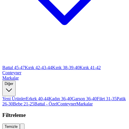
Battal 45-47
Kırık 42-43-44
Kırık 38-39-40
Kırık 41-42
Conteyner
Markalar
Diğer
Yeni Ürünler
Erkek 40-44
Kadın 36-40
Garson 36-40
Filet 31-35
Patik
26-30
Bebe 21-25
Battal - Özel
Conteyner
Markalar
Filtreleme
Temizle