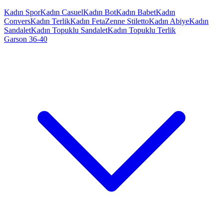
Kadın Spor
Kadın Casuel
Kadın Bot
Kadın Babet
Kadın
Convers
Kadın Terlik
Kadın Feta
Zenne Stiletto
Kadın Abiye
Kadın
Sandalet
Kadın Topuklu Sandalet
Kadın Topuklu Terlik
Garson 36-40