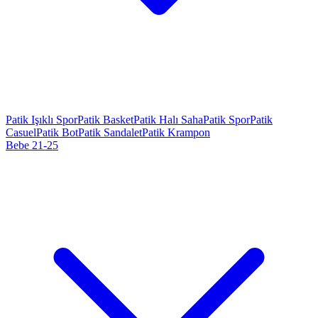
Patik Işıklı Spor
Patik Basket
Patik Halı Saha
Patik Spor
Patik
Casuel
Patik Bot
Patik Sandalet
Patik Krampon
Bebe 21-25