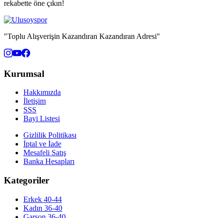
rekabette öne çıkın!
"Toplu Alışverişin Kazandıran Kazandıran Adresi"
Kurumsal
Hakkımızda
İletişim
SSS
Bayi Listesi
Gizlilik Politikası
İptal ve İade
Mesafeli Satış
Banka Hesapları
Kategoriler
Erkek 40-44
Kadın 36-40
Garson 36-40