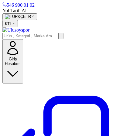
546 900 01 02
Yol Tarifi Al
TR
₺
TL
Giriş
Hesabım