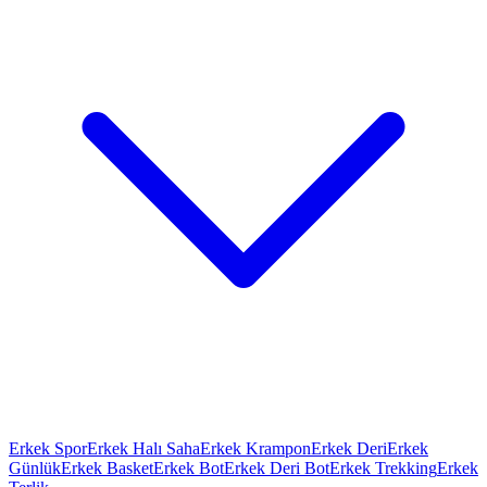
Erkek Spor
Erkek Halı Saha
Erkek Krampon
Erkek Deri
Erkek
Günlük
Erkek Basket
Erkek Bot
Erkek Deri Bot
Erkek Trekking
Erkek