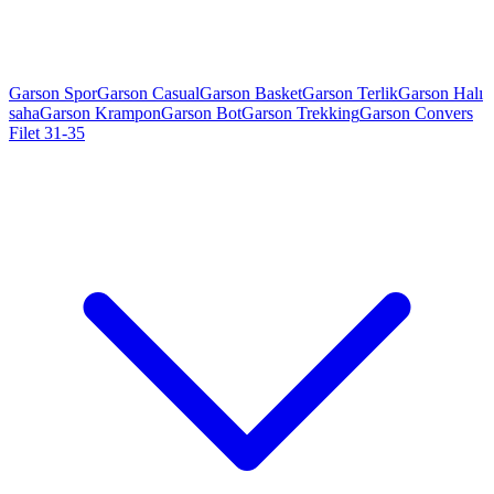
Garson Spor
Garson Casual
Garson Basket
Garson Terlik
Garson Halı
saha
Garson Krampon
Garson Bot
Garson Trekking
Garson Convers
Filet 31-35