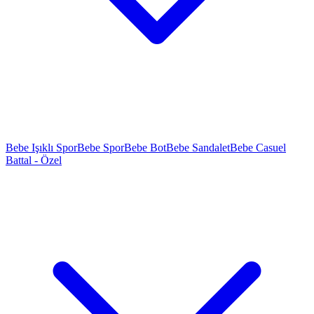
Bebe Işıklı Spor
Bebe Spor
Bebe Bot
Bebe Sandalet
Bebe Casuel
Battal - Özel