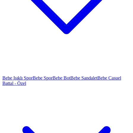
Bebe Işıklı Spor
Bebe Spor
Bebe Bot
Bebe Sandalet
Bebe Casuel
Battal - Özel