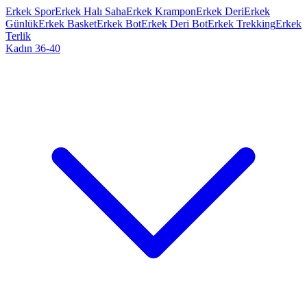
Erkek Spor
Erkek Halı Saha
Erkek Krampon
Erkek Deri
Erkek
Günlük
Erkek Basket
Erkek Bot
Erkek Deri Bot
Erkek Trekking
Erkek
Terlik
Kadın 36-40