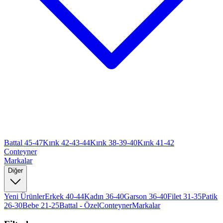
Battal 45-47
Kırık 42-43-44
Kırık 38-39-40
Kırık 41-42
Conteyner
Markalar
Diğer
Yeni Ürünler
Erkek 40-44
Kadın 36-40
Garson 36-40
Filet 31-35
Patik
26-30
Bebe 21-25
Battal - Özel
Conteyner
Markalar