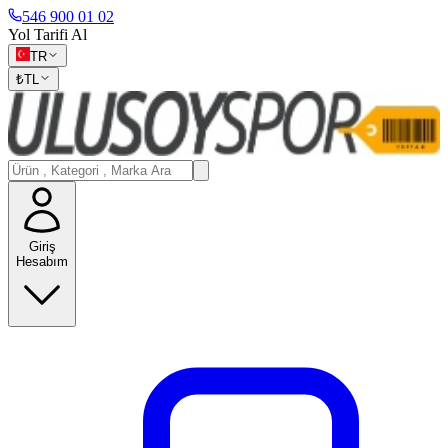
546 900 01 02
Yol Tarifi Al
TR
₺
TL
Giriş
Hesabım