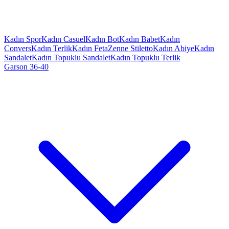
Kadın Spor
Kadın Casuel
Kadın Bot
Kadın Babet
Kadın
Convers
Kadın Terlik
Kadın Feta
Zenne Stiletto
Kadın Abiye
Kadın
Sandalet
Kadın Topuklu Sandalet
Kadın Topuklu Terlik
Garson 36-40