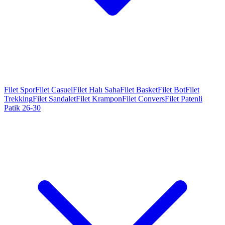
Filet Spor
Filet Casuel
Filet Halı Saha
Filet Basket
Filet Bot
Filet
Trekking
Filet Sandalet
Filet Krampon
Filet Convers
Filet Patenli
Patik 26-30