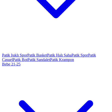
Patik Işıklı Spor
Patik Basket
Patik Halı Saha
Patik Spor
Patik
Casuel
Patik Bot
Patik Sandalet
Patik Krampon
Bebe 21-25