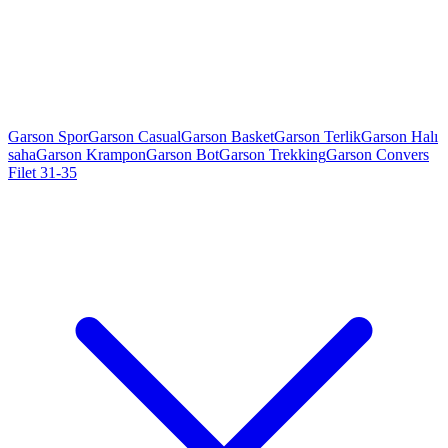
Garson Spor
Garson Casual
Garson Basket
Garson Terlik
Garson Halı
saha
Garson Krampon
Garson Bot
Garson Trekking
Garson Convers
Filet 31-35