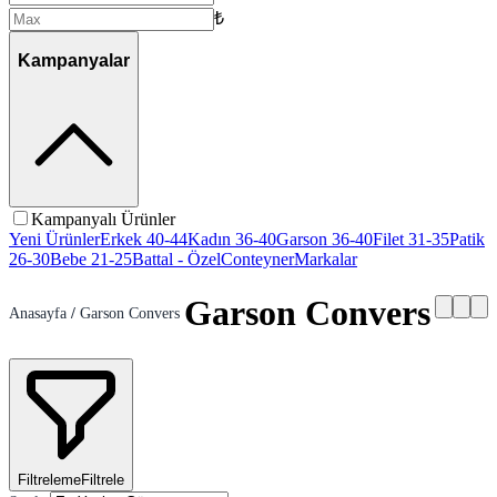
₺
Kampanyalar
Kampanyalı Ürünler
Yeni Ürünler
Erkek 40-44
Kadın 36-40
Garson 36-40
Filet 31-35
Patik
26-30
Bebe 21-25
Battal - Özel
Conteyner
Markalar
Garson Convers
Anasayfa
/
Garson Convers
Filtreleme
Filtrele