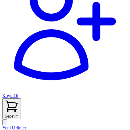
Kayıt Ol
Sepetim
Yeni Ürünler