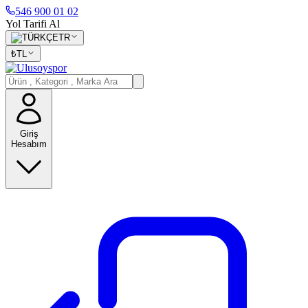
546 900 01 02
Yol Tarifi Al
TR
₺
TL
Giriş
Hesabım