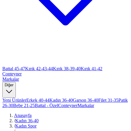
Battal 45-47
Kırık 42-43-44
Kırık 38-39-40
Kırık 41-42
Conteyner
Markalar
Diğer
Yeni Ürünler
Erkek 40-44
Kadın 36-40
Garson 36-40
Filet 31-35
Patik
26-30
Bebe 21-25
Battal - Özel
Conteyner
Markalar
Anasayfa
/
Kadın 36-40
/
Kadın Spor