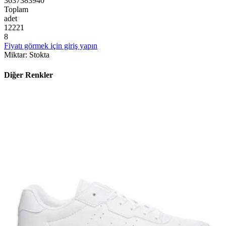
36
37
38
39
40
Toplam
adet
1
2
2
2
1
8
Fiyatı görmek için giriş yapın
Miktar
:
Stokta
Diğer Renkler