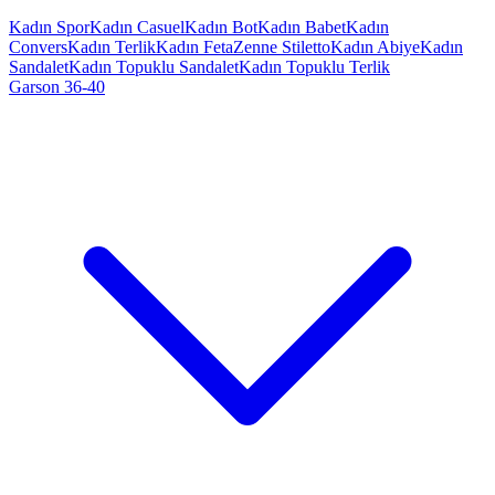
Kadın Spor
Kadın Casuel
Kadın Bot
Kadın Babet
Kadın
Convers
Kadın Terlik
Kadın Feta
Zenne Stiletto
Kadın Abiye
Kadın
Sandalet
Kadın Topuklu Sandalet
Kadın Topuklu Terlik
Garson 36-40