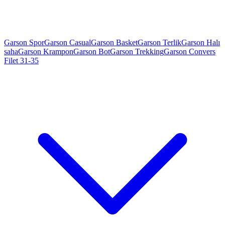
Garson Spor
Garson Casual
Garson Basket
Garson Terlik
Garson Halı
saha
Garson Krampon
Garson Bot
Garson Trekking
Garson Convers
Filet 31-35