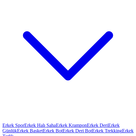
Erkek Spor
Erkek Halı Saha
Erkek Krampon
Erkek Deri
Erkek
Günlük
Erkek Basket
Erkek Bot
Erkek Deri Bot
Erkek Trekking
Erkek