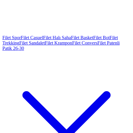
Filet Spor
Filet Casuel
Filet Halı Saha
Filet Basket
Filet Bot
Filet
Trekking
Filet Sandalet
Filet Krampon
Filet Convers
Filet Patenli
Patik 26-30