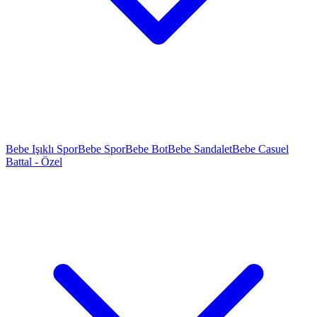
Bebe Işıklı Spor
Bebe Spor
Bebe Bot
Bebe Sandalet
Bebe Casuel
Battal - Özel