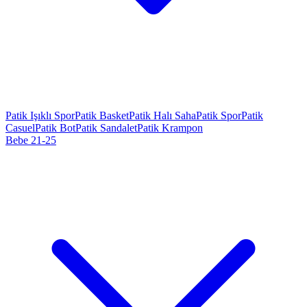
Patik Işıklı Spor
Patik Basket
Patik Halı Saha
Patik Spor
Patik
Casuel
Patik Bot
Patik Sandalet
Patik Krampon
Bebe 21-25