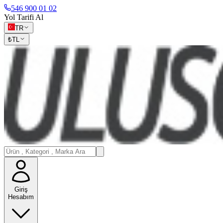
546 900 01 02
Yol Tarifi Al
TR
₺
TL
Giriş
Hesabım