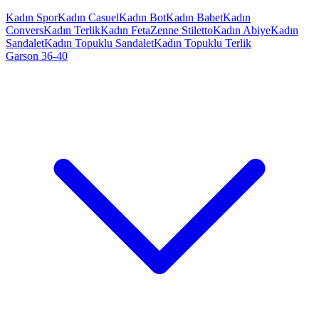
Kadın Spor
Kadın Casuel
Kadın Bot
Kadın Babet
Kadın
Convers
Kadın Terlik
Kadın Feta
Zenne Stiletto
Kadın Abiye
Kadın
Sandalet
Kadın Topuklu Sandalet
Kadın Topuklu Terlik
Garson 36-40