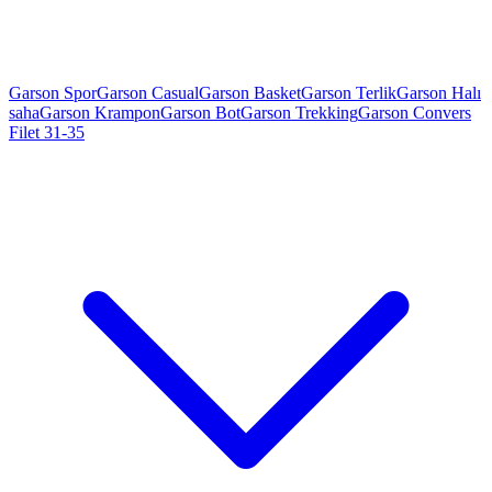
Garson Spor
Garson Casual
Garson Basket
Garson Terlik
Garson Halı
saha
Garson Krampon
Garson Bot
Garson Trekking
Garson Convers
Filet 31-35