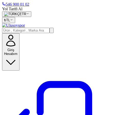
546 900 01 02
Yol Tarifi Al
TR
₺
TL
Giriş
Hesabım