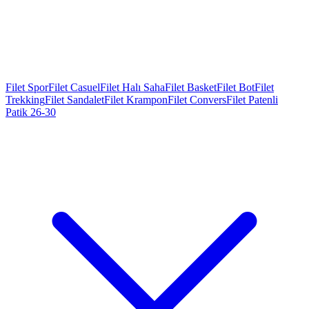
Filet Spor
Filet Casuel
Filet Halı Saha
Filet Basket
Filet Bot
Filet
Trekking
Filet Sandalet
Filet Krampon
Filet Convers
Filet Patenli
Patik 26-30