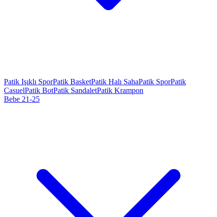
Patik Işıklı Spor
Patik Basket
Patik Halı Saha
Patik Spor
Patik
Casuel
Patik Bot
Patik Sandalet
Patik Krampon
Bebe 21-25