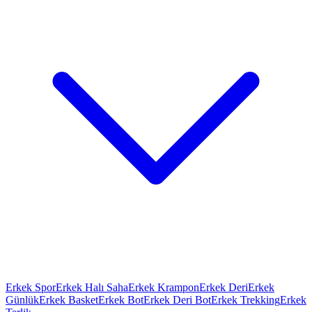
Erkek Spor
Erkek Halı Saha
Erkek Krampon
Erkek Deri
Erkek
Günlük
Erkek Basket
Erkek Bot
Erkek Deri Bot
Erkek Trekking
Erkek