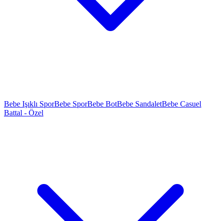
Bebe Işıklı Spor
Bebe Spor
Bebe Bot
Bebe Sandalet
Bebe Casuel
Battal - Özel