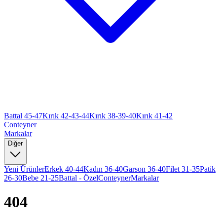
Battal 45-47
Kırık 42-43-44
Kırık 38-39-40
Kırık 41-42
Conteyner
Markalar
Diğer
Yeni Ürünler
Erkek 40-44
Kadın 36-40
Garson 36-40
Filet 31-35
Patik
26-30
Bebe 21-25
Battal - Özel
Conteyner
Markalar
404