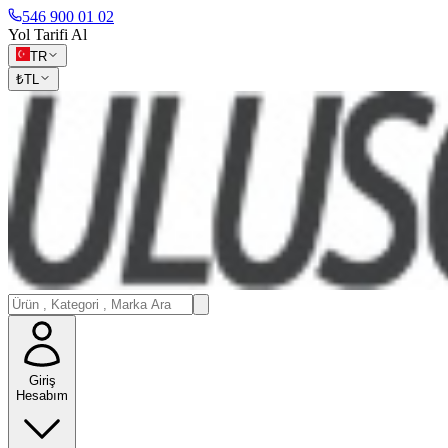
546 900 01 02
Yol Tarifi Al
TR
₺
TL
Giriş
Hesabım