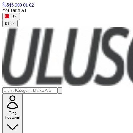
546 900 01 02
Yol Tarifi Al
TR
₺
TL
Giriş
Hesabım