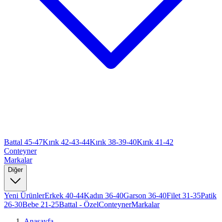
Battal 45-47
Kırık 42-43-44
Kırık 38-39-40
Kırık 41-42
Conteyner
Markalar
Diğer
Yeni Ürünler
Erkek 40-44
Kadın 36-40
Garson 36-40
Filet 31-35
Patik
26-30
Bebe 21-25
Battal - Özel
Conteyner
Markalar
Anasayfa