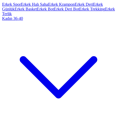
Erkek Spor
Erkek Halı Saha
Erkek Krampon
Erkek Deri
Erkek
Günlük
Erkek Basket
Erkek Bot
Erkek Deri Bot
Erkek Trekking
Erkek
Terlik
Kadın 36-40