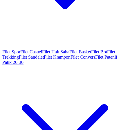
Filet Spor
Filet Casuel
Filet Halı Saha
Filet Basket
Filet Bot
Filet
Trekking
Filet Sandalet
Filet Krampon
Filet Convers
Filet Patenli
Patik 26-30