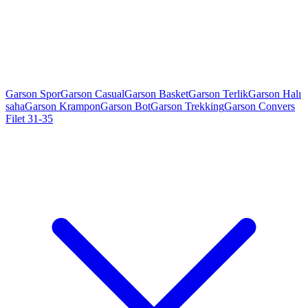
Garson Spor
Garson Casual
Garson Basket
Garson Terlik
Garson Halı
saha
Garson Krampon
Garson Bot
Garson Trekking
Garson Convers
Filet 31-35