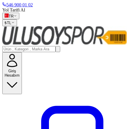
546 900 01 02
Yol Tarifi Al
TR
₺
TL
Giriş
Hesabım