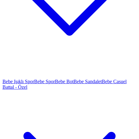
Bebe Işıklı Spor
Bebe Spor
Bebe Bot
Bebe Sandalet
Bebe Casuel
Battal - Özel