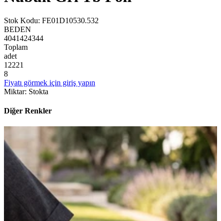
Stok Kodu
:
FE01D10530.532
BEDEN
40
41
42
43
44
Toplam
adet
1
2
2
2
1
8
Fiyatı görmek için giriş yapın
Miktar
:
Stokta
Diğer Renkler