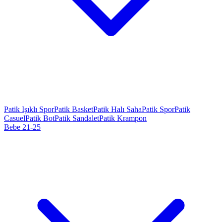
Patik Işıklı Spor
Patik Basket
Patik Halı Saha
Patik Spor
Patik
Casuel
Patik Bot
Patik Sandalet
Patik Krampon
Bebe 21-25