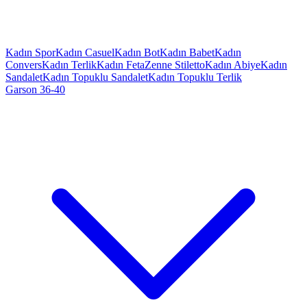
Kadın Spor
Kadın Casuel
Kadın Bot
Kadın Babet
Kadın
Convers
Kadın Terlik
Kadın Feta
Zenne Stiletto
Kadın Abiye
Kadın
Sandalet
Kadın Topuklu Sandalet
Kadın Topuklu Terlik
Garson 36-40