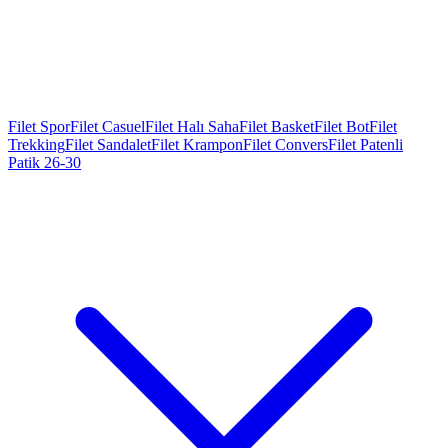
Filet Spor
Filet Casuel
Filet Halı Saha
Filet Basket
Filet Bot
Filet
Trekking
Filet Sandalet
Filet Krampon
Filet Convers
Filet Patenli
Patik 26-30