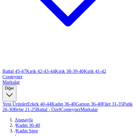
Battal 45-47
Kırık 42-43-44
Kırık 38-39-40
Kırık 41-42
Conteyner
Markalar
Diğer
Yeni Ürünler
Erkek 40-44
Kadın 36-40
Garson 36-40
Filet 31-35
Patik
26-30
Bebe 21-25
Battal - Özel
Conteyner
Markalar
Anasayfa
/
Kadın 36-40
/
Kadın Spor