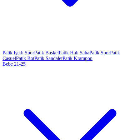
Patik Işıklı Spor
Patik Basket
Patik Halı Saha
Patik Spor
Patik
Casuel
Patik Bot
Patik Sandalet
Patik Krampon
Bebe 21-25