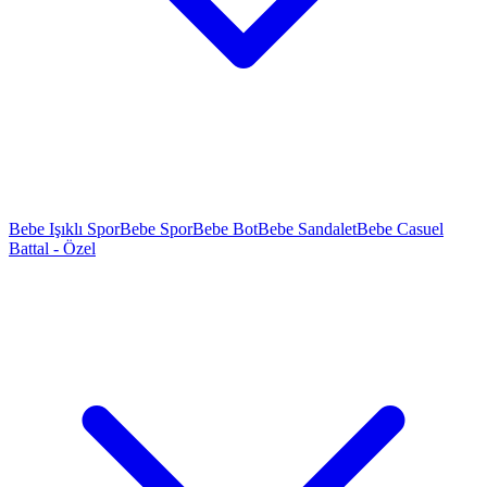
Bebe Işıklı Spor
Bebe Spor
Bebe Bot
Bebe Sandalet
Bebe Casuel
Battal - Özel