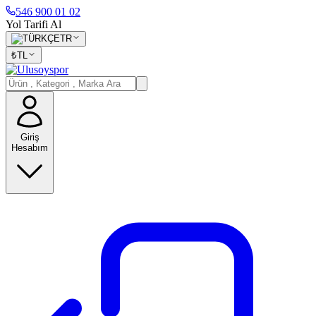
546 900 01 02
Yol Tarifi Al
TR
₺
TL
Giriş
Hesabım