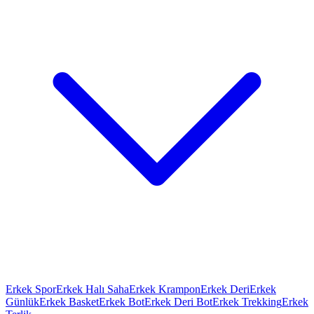
Erkek Spor
Erkek Halı Saha
Erkek Krampon
Erkek Deri
Erkek
Günlük
Erkek Basket
Erkek Bot
Erkek Deri Bot
Erkek Trekking
Erkek