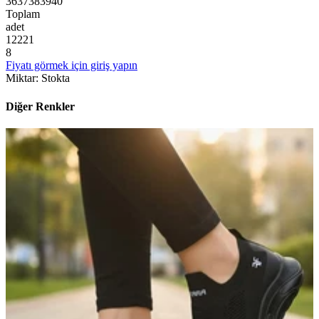
36
37
38
39
40
Toplam
adet
1
2
2
2
1
8
Fiyatı görmek için giriş yapın
Miktar
:
Stokta
Diğer Renkler