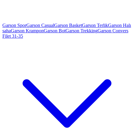
Garson Spor
Garson Casual
Garson Basket
Garson Terlik
Garson Halı
saha
Garson Krampon
Garson Bot
Garson Trekking
Garson Convers
Filet 31-35