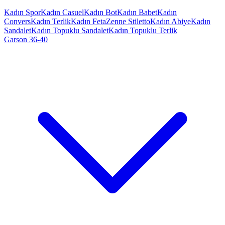
Kadın Spor
Kadın Casuel
Kadın Bot
Kadın Babet
Kadın
Convers
Kadın Terlik
Kadın Feta
Zenne Stiletto
Kadın Abiye
Kadın
Sandalet
Kadın Topuklu Sandalet
Kadın Topuklu Terlik
Garson 36-40