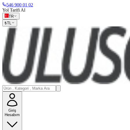
546 900 01 02
Yol Tarifi Al
TR
₺
TL
Giriş
Hesabım