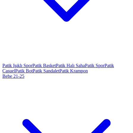
Patik Işıklı Spor
Patik Basket
Patik Halı Saha
Patik Spor
Patik
Casuel
Patik Bot
Patik Sandalet
Patik Krampon
Bebe 21-25