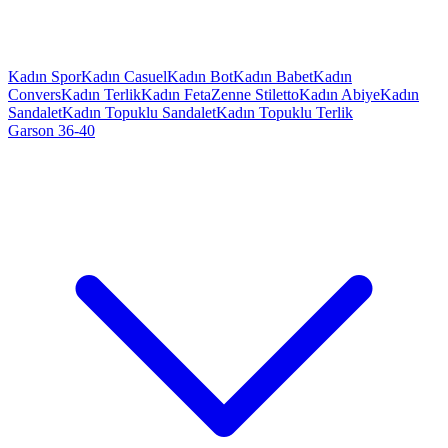
Kadın Spor
Kadın Casuel
Kadın Bot
Kadın Babet
Kadın
Convers
Kadın Terlik
Kadın Feta
Zenne Stiletto
Kadın Abiye
Kadın
Sandalet
Kadın Topuklu Sandalet
Kadın Topuklu Terlik
Garson 36-40