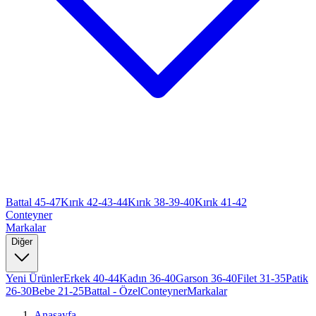
Battal 45-47
Kırık 42-43-44
Kırık 38-39-40
Kırık 41-42
Conteyner
Markalar
Diğer
Yeni Ürünler
Erkek 40-44
Kadın 36-40
Garson 36-40
Filet 31-35
Patik
26-30
Bebe 21-25
Battal - Özel
Conteyner
Markalar
Anasayfa