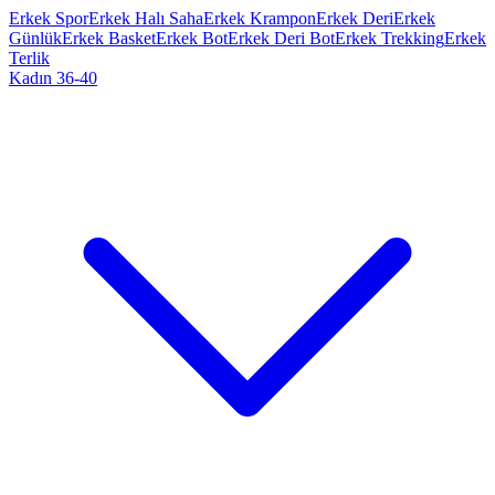
Erkek Spor
Erkek Halı Saha
Erkek Krampon
Erkek Deri
Erkek
Günlük
Erkek Basket
Erkek Bot
Erkek Deri Bot
Erkek Trekking
Erkek
Terlik
Kadın 36-40