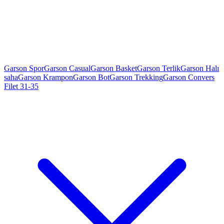
Garson Spor
Garson Casual
Garson Basket
Garson Terlik
Garson Halı
saha
Garson Krampon
Garson Bot
Garson Trekking
Garson Convers
Filet 31-35