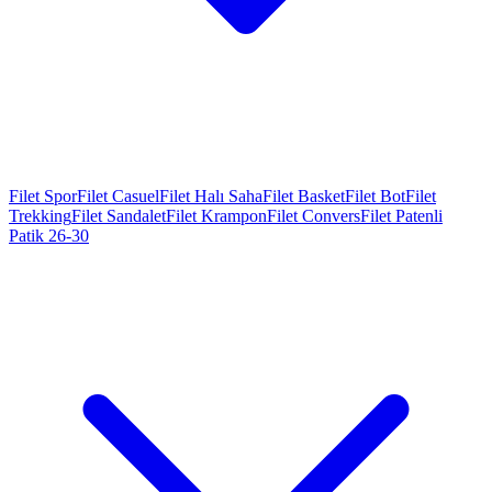
Filet Spor
Filet Casuel
Filet Halı Saha
Filet Basket
Filet Bot
Filet
Trekking
Filet Sandalet
Filet Krampon
Filet Convers
Filet Patenli
Patik 26-30