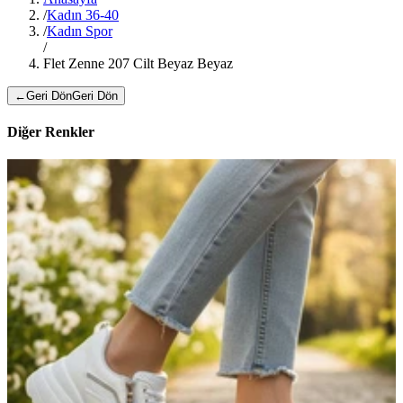
/
Kadın 36-40
/
Kadın Spor
/
Flet Zenne 207 Cilt Beyaz Beyaz
←
Geri Dön
Geri Dön
Diğer Renkler