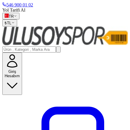
546 900 01 02
Yol Tarifi Al
TR
₺
TL
Giriş
Hesabım