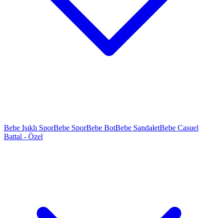
Bebe Işıklı Spor
Bebe Spor
Bebe Bot
Bebe Sandalet
Bebe Casuel
Battal - Özel