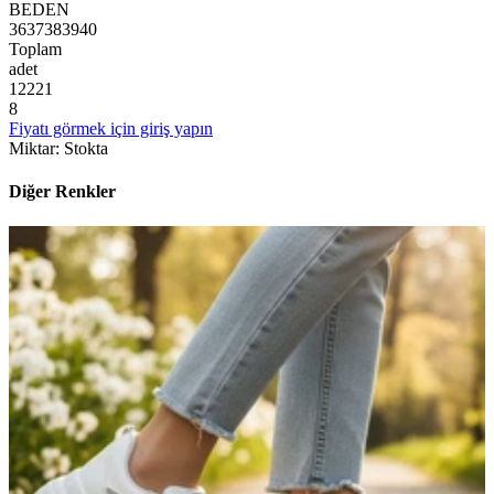
BEDEN
36
37
38
39
40
Toplam
adet
1
2
2
2
1
8
Fiyatı görmek için giriş yapın
Miktar
:
Stokta
Diğer Renkler