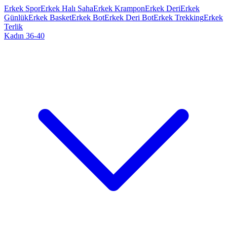
Erkek Spor
Erkek Halı Saha
Erkek Krampon
Erkek Deri
Erkek
Günlük
Erkek Basket
Erkek Bot
Erkek Deri Bot
Erkek Trekking
Erkek
Terlik
Kadın 36-40