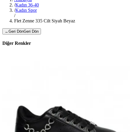
/
Kadın 36-40
/
Kadın Spor
/
Flet Zenne 335 Cilt Siyah Beyaz
←
Geri Dön
Geri Dön
Diğer Renkler