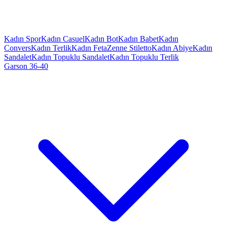
Kadın Spor
Kadın Casuel
Kadın Bot
Kadın Babet
Kadın
Convers
Kadın Terlik
Kadın Feta
Zenne Stiletto
Kadın Abiye
Kadın
Sandalet
Kadın Topuklu Sandalet
Kadın Topuklu Terlik
Garson 36-40