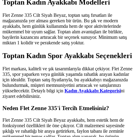
Toptan Kadın Ayakkabı Modelleri
Flet Zenne 335 Cilt Siyah Beyaz, toptan satış fırsatları ile
mağazanızda yer alması gereken bir ürün. Bu şık ve modern
ayakkabı, hem günlük kullanımda hem de spor aktivitelerinde
mükemmel bir uyum sağlar. Toptan alım avantajları ile birlikte,
bayilerin kazancını artıracak bir seçenek sunuyor. Minimum satış
miktarı 1 kolidir ve perakende satış yoktur.
Toptan Kadın Spor Ayakkabı Seçenekleri
Flet markası, kaliteli ve şık tasarımlarıyla dikkat çekiyor. Flet Zenne
335, spor yaparken veya günlük yaşamda rahatlık arayan kadınlar
için idealdir. Toptan satış fiyatlarıyla, bu ayakkabıyı mağazanızda
bulundurmak, müşteri memnuniyetini artıracak ve satışlarınızı
yükseltecektir. Detaylı bilgi için
Kadın Ayakkabı Kategorisi
ni
ziyaret edebilirsiniz.
Neden Flet Zenne 335'i Tercih Etmelisiniz?
Flet Zenne 335 Cilt Siyah Beyaz ayakkabı, hem estetik hem de
fonksiyonel özellikleri ile öne çıkıyor. Cilt malzemesi sayesinde
şıklığı ve rahatlığı bir araya getirirken, faylon tabanı ile zeminle
mükemmel bir temas sağlar. Toptan alım yaparak, bu ürünün