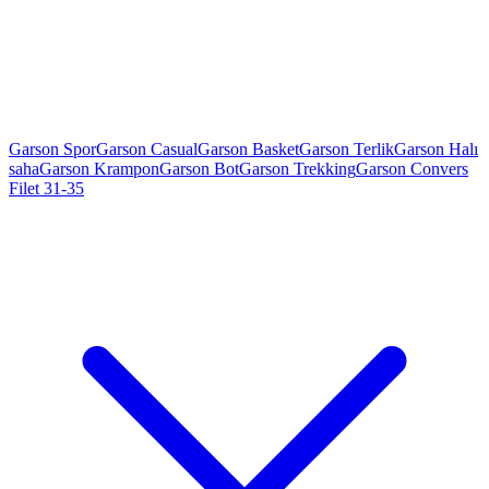
Garson Spor
Garson Casual
Garson Basket
Garson Terlik
Garson Halı
saha
Garson Krampon
Garson Bot
Garson Trekking
Garson Convers
Filet 31-35