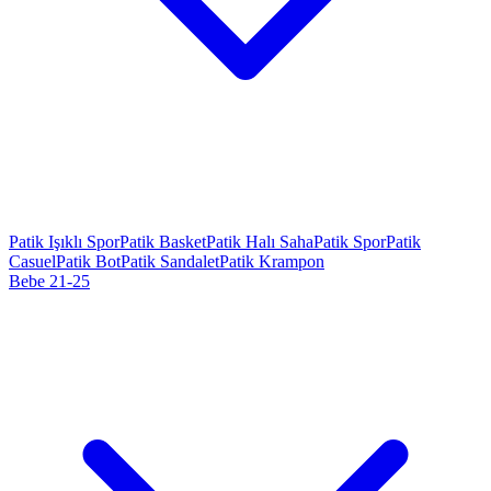
Patik Işıklı Spor
Patik Basket
Patik Halı Saha
Patik Spor
Patik
Casuel
Patik Bot
Patik Sandalet
Patik Krampon
Bebe 21-25