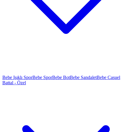
Bebe Işıklı Spor
Bebe Spor
Bebe Bot
Bebe Sandalet
Bebe Casuel
Battal - Özel