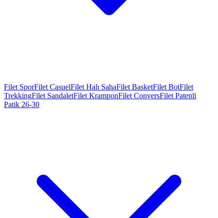
Filet Spor
Filet Casuel
Filet Halı Saha
Filet Basket
Filet Bot
Filet
Trekking
Filet Sandalet
Filet Krampon
Filet Convers
Filet Patenli
Patik 26-30