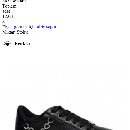
36
37
38
39
40
Toplam
adet
1
2
2
2
1
8
Fiyatı görmek için giriş yapın
Miktar
:
Stokta
Diğer Renkler