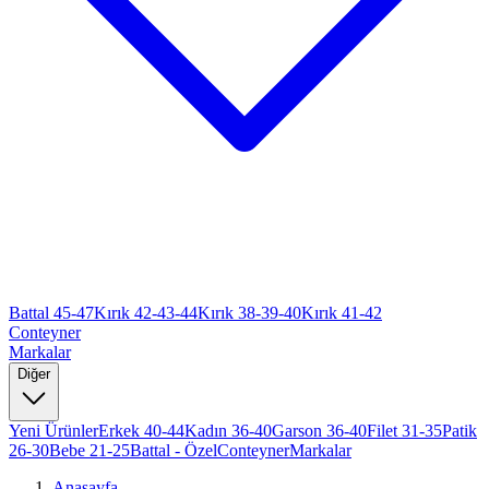
Battal 45-47
Kırık 42-43-44
Kırık 38-39-40
Kırık 41-42
Conteyner
Markalar
Diğer
Yeni Ürünler
Erkek 40-44
Kadın 36-40
Garson 36-40
Filet 31-35
Patik
26-30
Bebe 21-25
Battal - Özel
Conteyner
Markalar
Anasayfa