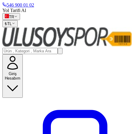
546 900 01 02
Yol Tarifi Al
TR
₺
TL
Giriş
Hesabım