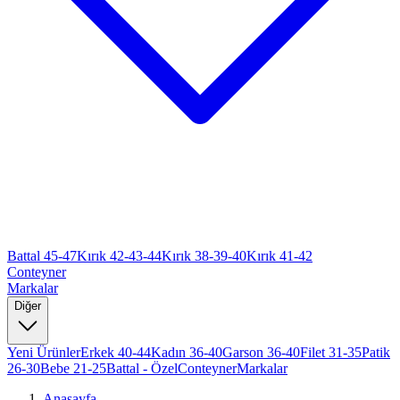
Battal 45-47
Kırık 42-43-44
Kırık 38-39-40
Kırık 41-42
Conteyner
Markalar
Diğer
Yeni Ürünler
Erkek 40-44
Kadın 36-40
Garson 36-40
Filet 31-35
Patik
26-30
Bebe 21-25
Battal - Özel
Conteyner
Markalar
Anasayfa