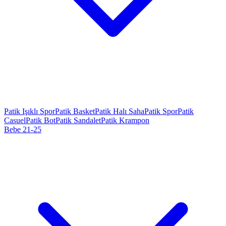
Patik Işıklı Spor
Patik Basket
Patik Halı Saha
Patik Spor
Patik
Casuel
Patik Bot
Patik Sandalet
Patik Krampon
Bebe 21-25