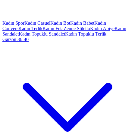
Kadın Spor
Kadın Casuel
Kadın Bot
Kadın Babet
Kadın
Convers
Kadın Terlik
Kadın Feta
Zenne Stiletto
Kadın Abiye
Kadın
Sandalet
Kadın Topuklu Sandalet
Kadın Topuklu Terlik
Garson 36-40