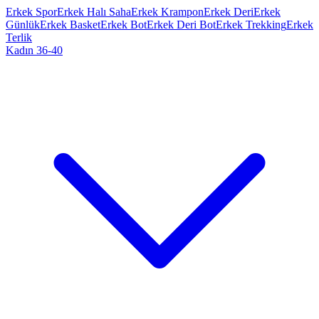
Erkek Spor
Erkek Halı Saha
Erkek Krampon
Erkek Deri
Erkek
Günlük
Erkek Basket
Erkek Bot
Erkek Deri Bot
Erkek Trekking
Erkek
Terlik
Kadın 36-40