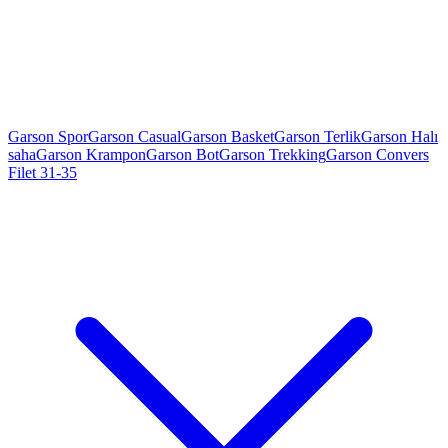
Garson Spor
Garson Casual
Garson Basket
Garson Terlik
Garson Halı
saha
Garson Krampon
Garson Bot
Garson Trekking
Garson Convers
Filet 31-35