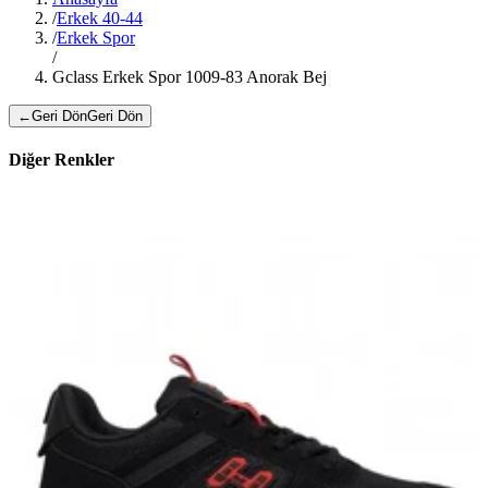
/
Erkek 40-44
/
Erkek Spor
/
Gclass Erkek Spor 1009-83 Anorak Bej
←
Geri Dön
Geri Dön
Diğer Renkler