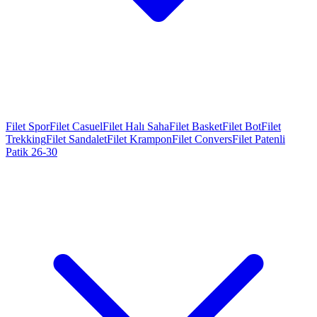
Filet Spor
Filet Casuel
Filet Halı Saha
Filet Basket
Filet Bot
Filet
Trekking
Filet Sandalet
Filet Krampon
Filet Convers
Filet Patenli
Patik 26-30