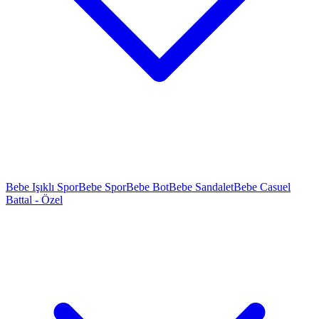
Bebe Işıklı Spor
Bebe Spor
Bebe Bot
Bebe Sandalet
Bebe Casuel
Battal - Özel