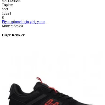
40
41
42
43
44
Toplam
adet
1
2
2
2
1
8
Fiyatı görmek için giriş yapın
Miktar
:
Stokta
Diğer Renkler