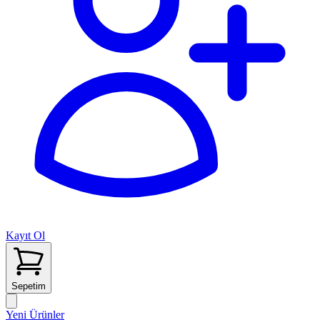
Kayıt Ol
Sepetim
Yeni Ürünler