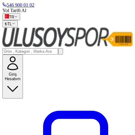
546 900 01 02
Yol Tarifi Al
TR
₺
TL
Giriş
Hesabım