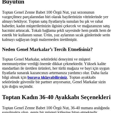
Büyütün
Toptan Genel Zenne Babet 100 Örgü Nut, yaz sezonunun
vazgeçilmez parçalarından biri olarak bayilerinizin vitrinlerinde yer
almayı bekliyor. Toptan satış fiyatlarıyla sunulan bu şık ve rahat
babetler, kadın müşterilerinizin ilgisini çekecek ve mağazanızın satış
hacmini artıracak. Tokalı bağlama şekli sayesinde hem pratik hem de
estetik bir kullanım sunar. Ürün, yaz aylarının sıcak günlerinde serin
kalmayı sağlayan örgü malzemeden üretilmiştir.
Neden Genel Markalar’ı Tercih Etmelisiniz?
Toptan Genel Markalar, sektördeki deneyimi ve müşteri
memnuniyetine verdiği önemle dikkat çekmektedir. Yüksek kalite
standartları ile üretilen ürünleri, her türlü mağaza ve bayi için uygun
fiyatlarla sunarak kazancınızı artırmanıza yardımcı olur. Daha fazla
bilgi almak için
buraya tıklayabilirsiniz
. Toptan ayakkabı
sektöründe güvenilir bir partner arıyorsanız, Genel Markalar sizin
için doğru seçimdir.
Toptan Kadın 36-40 Ayakkabı Seçenekleri
Toptan Genel Zenne Babet 100 Örgü Nut, 36-40 numara aralığında
sunulmakta olup, geniş bir müşteri kitlesine hitap etmektedir.