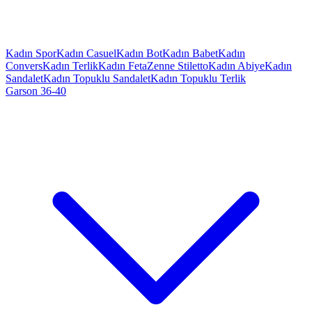
Kadın Spor
Kadın Casuel
Kadın Bot
Kadın Babet
Kadın
Convers
Kadın Terlik
Kadın Feta
Zenne Stiletto
Kadın Abiye
Kadın
Sandalet
Kadın Topuklu Sandalet
Kadın Topuklu Terlik
Garson 36-40