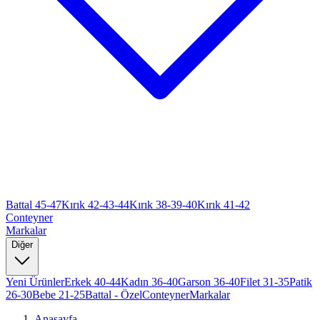
Battal 45-47
Kırık 42-43-44
Kırık 38-39-40
Kırık 41-42
Conteyner
Markalar
Diğer
Yeni Ürünler
Erkek 40-44
Kadın 36-40
Garson 36-40
Filet 31-35
Patik
26-30
Bebe 21-25
Battal - Özel
Conteyner
Markalar
Anasayfa