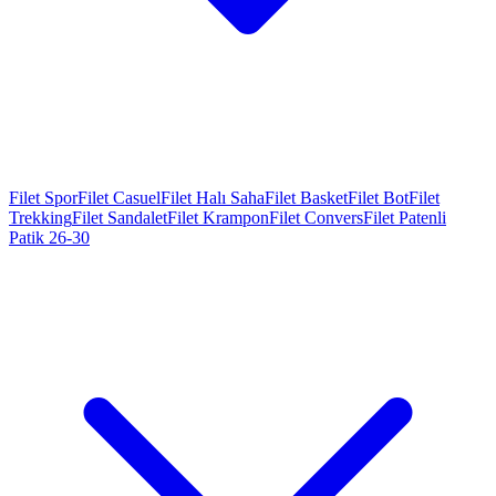
Filet Spor
Filet Casuel
Filet Halı Saha
Filet Basket
Filet Bot
Filet
Trekking
Filet Sandalet
Filet Krampon
Filet Convers
Filet Patenli
Patik 26-30