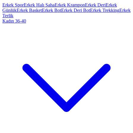
Erkek Spor
Erkek Halı Saha
Erkek Krampon
Erkek Deri
Erkek
Günlük
Erkek Basket
Erkek Bot
Erkek Deri Bot
Erkek Trekking
Erkek
Terlik
Kadın 36-40