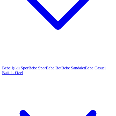
Bebe Işıklı Spor
Bebe Spor
Bebe Bot
Bebe Sandalet
Bebe Casuel
Battal - Özel