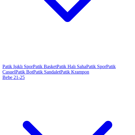
Patik Işıklı Spor
Patik Basket
Patik Halı Saha
Patik Spor
Patik
Casuel
Patik Bot
Patik Sandalet
Patik Krampon
Bebe 21-25