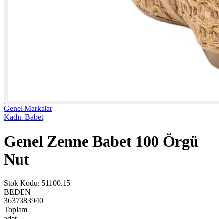
Genel Markalar
Kadın Babet
Genel Zenne Babet 100 Örgü
Nut
Stok Kodu
:
51100.15
BEDEN
36
37
38
39
40
Toplam
adet