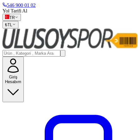
546 900 01 02
Yol Tarifi Al
TR
₺
TL
Giriş
Hesabım