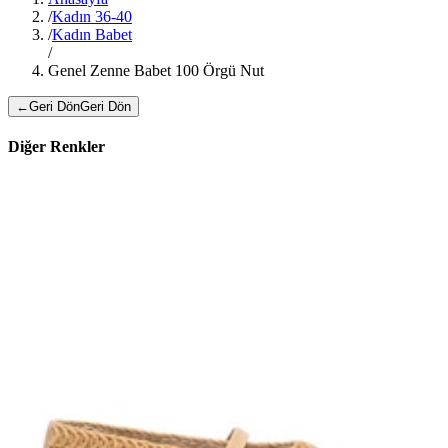
/
Kadın 36-40
/
Kadın Babet
/
Genel Zenne Babet 100 Örgü Nut
←
Geri Dön
Geri Dön
Diğer Renkler