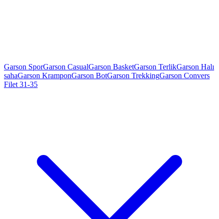
Garson Spor
Garson Casual
Garson Basket
Garson Terlik
Garson Halı
saha
Garson Krampon
Garson Bot
Garson Trekking
Garson Convers
Filet 31-35