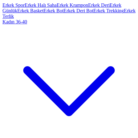
Erkek Spor
Erkek Halı Saha
Erkek Krampon
Erkek Deri
Erkek
Günlük
Erkek Basket
Erkek Bot
Erkek Deri Bot
Erkek Trekking
Erkek
Terlik
Kadın 36-40