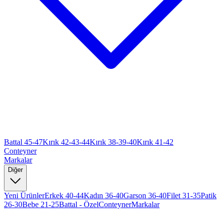
Battal 45-47
Kırık 42-43-44
Kırık 38-39-40
Kırık 41-42
Conteyner
Markalar
Diğer
Yeni Ürünler
Erkek 40-44
Kadın 36-40
Garson 36-40
Filet 31-35
Patik
26-30
Bebe 21-25
Battal - Özel
Conteyner
Markalar