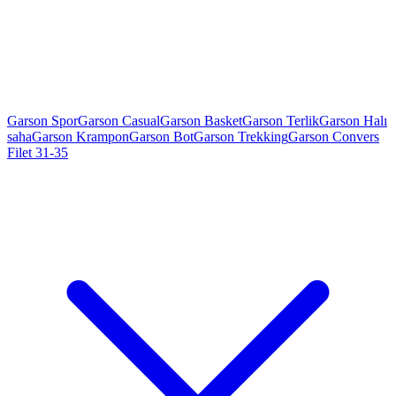
Garson Spor
Garson Casual
Garson Basket
Garson Terlik
Garson Halı
saha
Garson Krampon
Garson Bot
Garson Trekking
Garson Convers
Filet 31-35