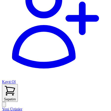
Kayıt Ol
Sepetim
Yeni Ürünler