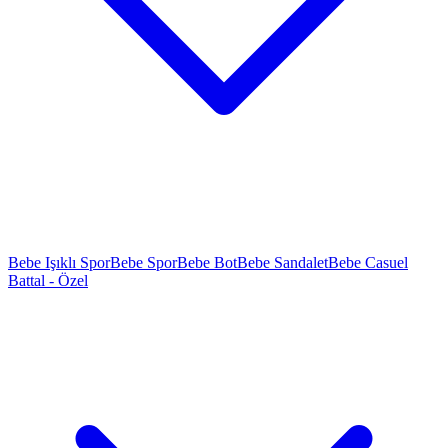
Bebe Işıklı Spor
Bebe Spor
Bebe Bot
Bebe Sandalet
Bebe Casuel
Battal - Özel