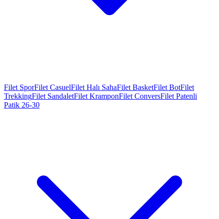
Filet Spor
Filet Casuel
Filet Halı Saha
Filet Basket
Filet Bot
Filet
Trekking
Filet Sandalet
Filet Krampon
Filet Convers
Filet Patenli
Patik 26-30