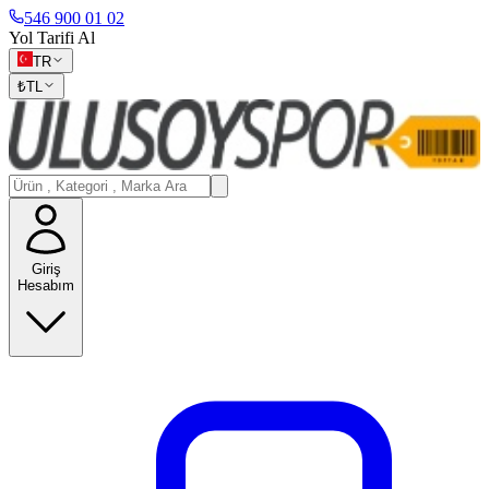
546 900 01 02
Yol Tarifi Al
TR
₺
TL
Giriş
Hesabım