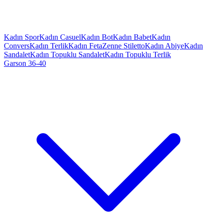
Kadın Spor
Kadın Casuel
Kadın Bot
Kadın Babet
Kadın
Convers
Kadın Terlik
Kadın Feta
Zenne Stiletto
Kadın Abiye
Kadın
Sandalet
Kadın Topuklu Sandalet
Kadın Topuklu Terlik
Garson 36-40