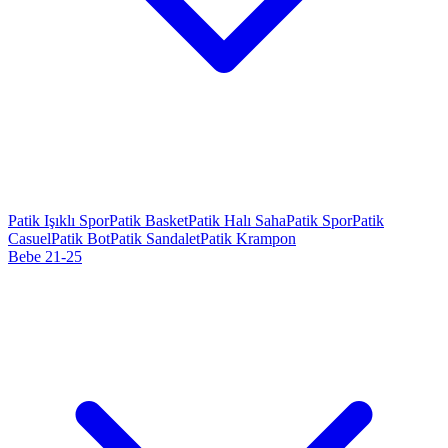
Patik Işıklı Spor
Patik Basket
Patik Halı Saha
Patik Spor
Patik
Casuel
Patik Bot
Patik Sandalet
Patik Krampon
Bebe 21-25