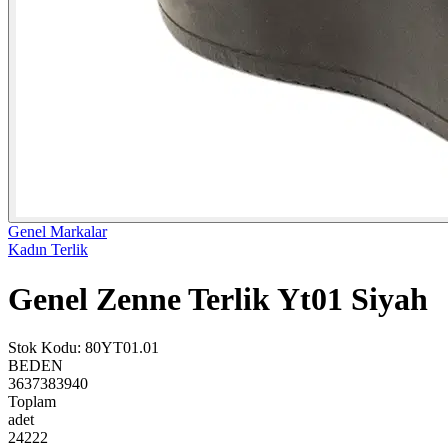
Genel Markalar
Kadın Terlik
Genel Zenne Terlik Yt01 Siyah
Stok Kodu
:
80YT01.01
BEDEN
36
37
38
39
40
Toplam
adet
2
4
2
2
2