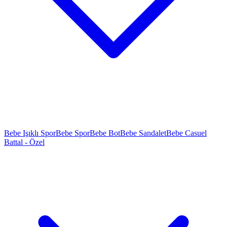
Bebe Işıklı Spor
Bebe Spor
Bebe Bot
Bebe Sandalet
Bebe Casuel
Battal - Özel