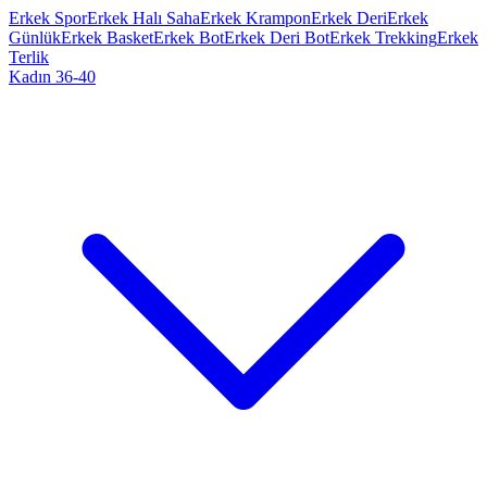
Erkek Spor
Erkek Halı Saha
Erkek Krampon
Erkek Deri
Erkek
Günlük
Erkek Basket
Erkek Bot
Erkek Deri Bot
Erkek Trekking
Erkek
Terlik
Kadın 36-40