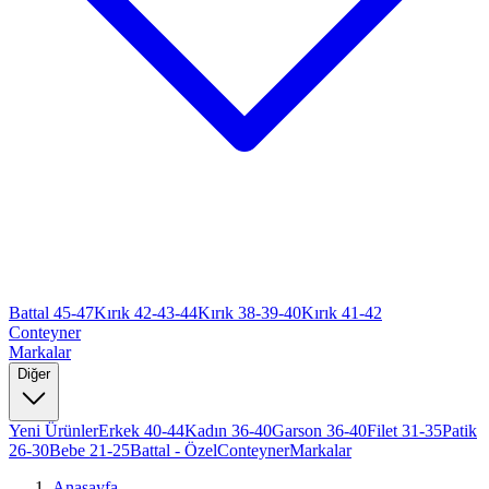
Battal 45-47
Kırık 42-43-44
Kırık 38-39-40
Kırık 41-42
Conteyner
Markalar
Diğer
Yeni Ürünler
Erkek 40-44
Kadın 36-40
Garson 36-40
Filet 31-35
Patik
26-30
Bebe 21-25
Battal - Özel
Conteyner
Markalar
Anasayfa