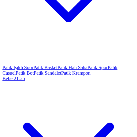
Patik Işıklı Spor
Patik Basket
Patik Halı Saha
Patik Spor
Patik
Casuel
Patik Bot
Patik Sandalet
Patik Krampon
Bebe 21-25