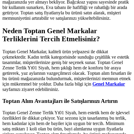
mağazanızda yer almayı bekliyor. Bağcıksız yapısı sayesinde pratik
bir kullanım sunarken, Eva tabanı ile hafifliği ve rahatlığı bir arada
getiriyor. Toptan satış fiyatlarıyla bu ürünü satın alarak, müşteri
memnuniyetini artırabilir ve satışlarınızı yükseltebilirsiniz.
Neden Toptan Genel Markalar
Terliklerini Tercih Etmelisiniz?
Toptan Genel Markalar, kaliteli ürün yelpazesi ile dikkat
çekmektedir. Kadın terlik kategorisinde sunduğu çeşitlilik ve estetik
tasarımlar, müşterilerinize geniş bir seçenek sunar. Toptan Genel
Zenne Terlik Yt01 Siyah, hem şıklığı hem de konforu bir araya
getirerek, yaz aylarının vazgeçilmezi olacak. Toptan alım fırsatları ile
bu ürünü mağazanızda bulundurmak, müşterilerinizi memnun etmek
için mükemmel bir yoldur. Daha fazla bilgi için
Genel Markalar
sayfamızı ziyaret edebilirsiniz.
Toptan Alım Avantajları ile Satışlarınızı Artırın
Toptan Genel Zenne Terlik Yt01 Siyah, hem estetik hem de işlevsel
özellikleri ile dikkat çekiyor. Yaz sezonu için tasarlanmış bu terlik,
hem kadınlar için hem de bayiler için uygun bir tercih. Minimum
satış miktarı 1 koli olan bu ürün, bayi alımlarına uygun fiyatlarla