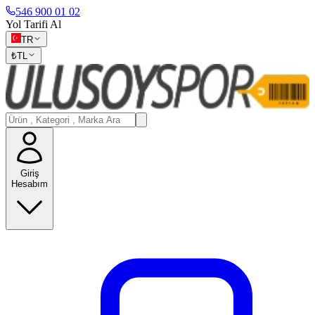
546 900 01 02
Yol Tarifi Al
TR
₺
TL
Giriş
Hesabım