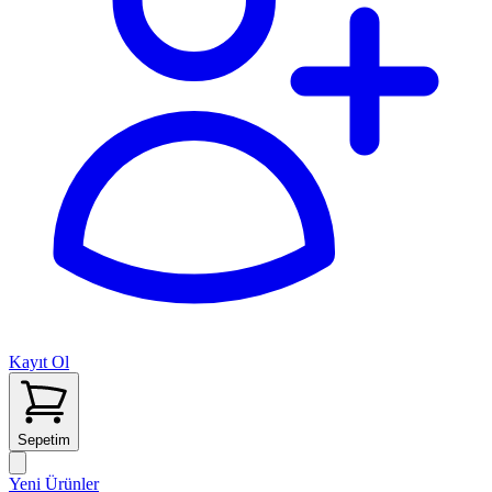
Kayıt Ol
Sepetim
Yeni Ürünler