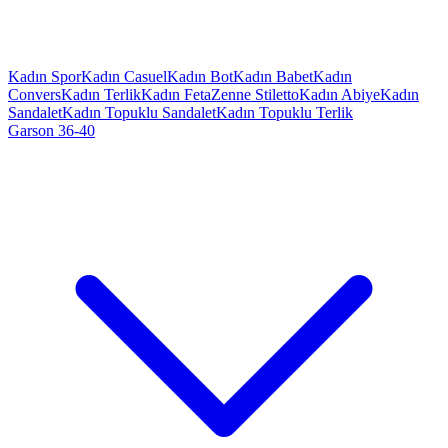
Kadın Spor
Kadın Casuel
Kadın Bot
Kadın Babet
Kadın
Convers
Kadın Terlik
Kadın Feta
Zenne Stiletto
Kadın Abiye
Kadın
Sandalet
Kadın Topuklu Sandalet
Kadın Topuklu Terlik
Garson 36-40