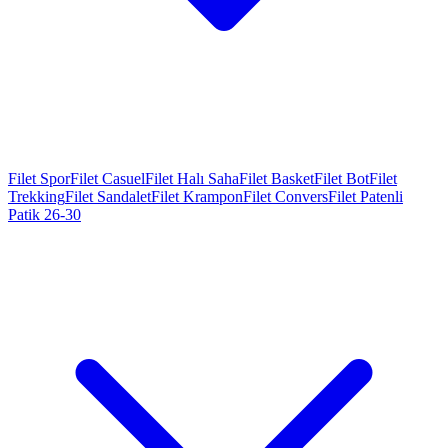
Filet Spor
Filet Casuel
Filet Halı Saha
Filet Basket
Filet Bot
Filet
Trekking
Filet Sandalet
Filet Krampon
Filet Convers
Filet Patenli
Patik 26-30