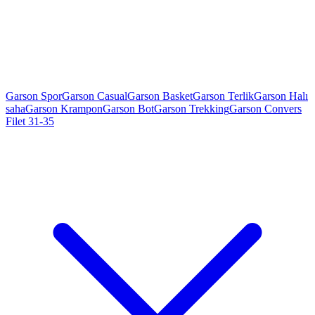
Garson Spor
Garson Casual
Garson Basket
Garson Terlik
Garson Halı
saha
Garson Krampon
Garson Bot
Garson Trekking
Garson Convers
Filet 31-35