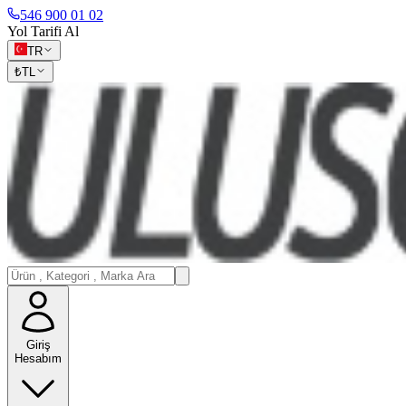
546 900 01 02
Yol Tarifi Al
TR
₺
TL
Giriş
Hesabım