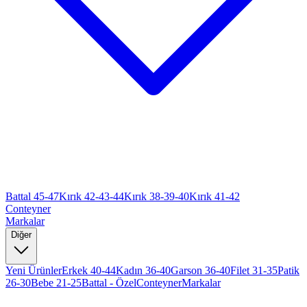
Battal 45-47
Kırık 42-43-44
Kırık 38-39-40
Kırık 41-42
Conteyner
Markalar
Diğer
Yeni Ürünler
Erkek 40-44
Kadın 36-40
Garson 36-40
Filet 31-35
Patik
26-30
Bebe 21-25
Battal - Özel
Conteyner
Markalar