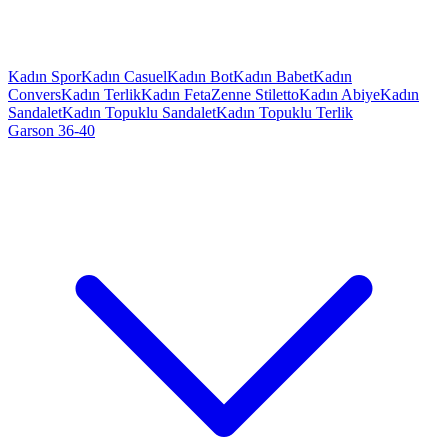
Kadın Spor
Kadın Casuel
Kadın Bot
Kadın Babet
Kadın
Convers
Kadın Terlik
Kadın Feta
Zenne Stiletto
Kadın Abiye
Kadın
Sandalet
Kadın Topuklu Sandalet
Kadın Topuklu Terlik
Garson 36-40