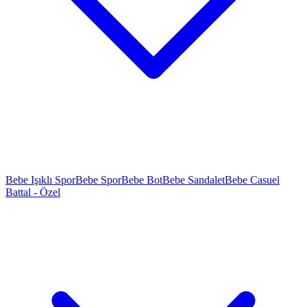
Bebe Işıklı Spor
Bebe Spor
Bebe Bot
Bebe Sandalet
Bebe Casuel
Battal - Özel