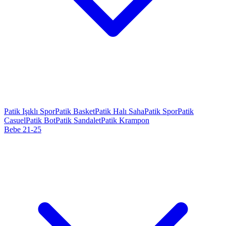
Patik Işıklı Spor
Patik Basket
Patik Halı Saha
Patik Spor
Patik
Casuel
Patik Bot
Patik Sandalet
Patik Krampon
Bebe 21-25