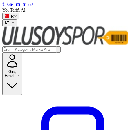
546 900 01 02
Yol Tarifi Al
TR
₺
TL
Giriş
Hesabım