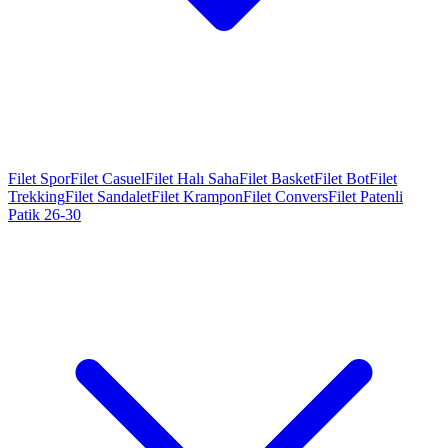
Filet Spor
Filet Casuel
Filet Halı Saha
Filet Basket
Filet Bot
Filet
Trekking
Filet Sandalet
Filet Krampon
Filet Convers
Filet Patenli
Patik 26-30