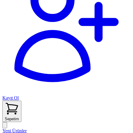
Kayıt Ol
Sepetim
Yeni Ürünler