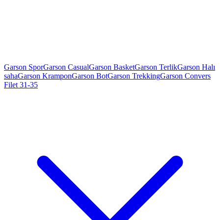
Garson Spor
Garson Casual
Garson Basket
Garson Terlik
Garson Halı
saha
Garson Krampon
Garson Bot
Garson Trekking
Garson Convers
Filet 31-35