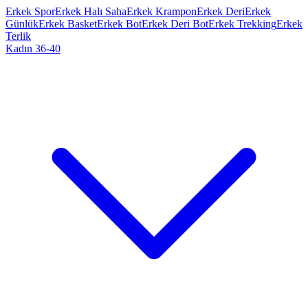
Erkek Spor
Erkek Halı Saha
Erkek Krampon
Erkek Deri
Erkek
Günlük
Erkek Basket
Erkek Bot
Erkek Deri Bot
Erkek Trekking
Erkek
Terlik
Kadın 36-40