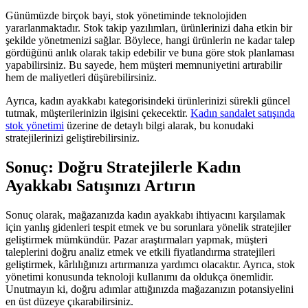
Günümüzde birçok bayi, stok yönetiminde teknolojiden
yararlanmaktadır. Stok takip yazılımları, ürünlerinizi daha etkin bir
şekilde yönetmenizi sağlar. Böylece, hangi ürünlerin ne kadar talep
gördüğünü anlık olarak takip edebilir ve buna göre stok planlaması
yapabilirsiniz. Bu sayede, hem müşteri memnuniyetini artırabilir
hem de maliyetleri düşürebilirsiniz.
Ayrıca, kadın ayakkabı kategorisindeki ürünlerinizi sürekli güncel
tutmak, müşterilerinizin ilgisini çekecektir.
Kadın sandalet satışında
stok yönetimi
üzerine de detaylı bilgi alarak, bu konudaki
stratejilerinizi geliştirebilirsiniz.
Sonuç: Doğru Stratejilerle Kadın
Ayakkabı Satışınızı Artırın
Sonuç olarak, mağazanızda kadın ayakkabı ihtiyacını karşılamak
için yanlış gidenleri tespit etmek ve bu sorunlara yönelik stratejiler
geliştirmek mümkündür. Pazar araştırmaları yapmak, müşteri
taleplerini doğru analiz etmek ve etkili fiyatlandırma stratejileri
geliştirmek, kârlılığınızı artırmanıza yardımcı olacaktır. Ayrıca, stok
yönetimi konusunda teknoloji kullanımı da oldukça önemlidir.
Unutmayın ki, doğru adımlar attığınızda mağazanızın potansiyelini
en üst düzeye çıkarabilirsiniz.