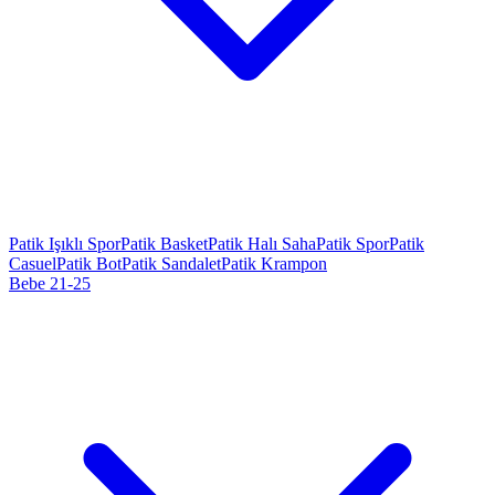
Patik Işıklı Spor
Patik Basket
Patik Halı Saha
Patik Spor
Patik
Casuel
Patik Bot
Patik Sandalet
Patik Krampon
Bebe 21-25