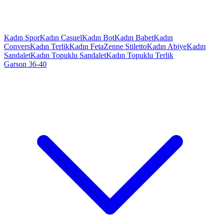
Kadın Spor
Kadın Casuel
Kadın Bot
Kadın Babet
Kadın
Convers
Kadın Terlik
Kadın Feta
Zenne Stiletto
Kadın Abiye
Kadın
Sandalet
Kadın Topuklu Sandalet
Kadın Topuklu Terlik
Garson 36-40