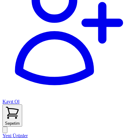
Kayıt Ol
Sepetim
Yeni Ürünler