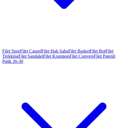
Filet Spor
Filet Casuel
Filet Halı Saha
Filet Basket
Filet Bot
Filet
Trekking
Filet Sandalet
Filet Krampon
Filet Convers
Filet Patenli
Patik 26-30