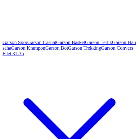
Garson Spor
Garson Casual
Garson Basket
Garson Terlik
Garson Halı
saha
Garson Krampon
Garson Bot
Garson Trekking
Garson Convers
Filet 31-35