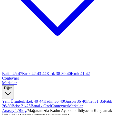
Battal 45-47
Kırık 42-43-44
Kırık 38-39-40
Kırık 41-42
Conteyner
Markalar
Diğer
Yeni Ürünler
Erkek 40-44
Kadın 36-40
Garson 36-40
Filet 31-35
Patik
26-30
Bebe 21-25
Battal - Özel
Conteyner
Markalar
Anasayfa
/
Blog
/
Mağazanızda Kadın Ayakkabı İhtiyacını Karşılamak