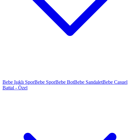
Bebe Işıklı Spor
Bebe Spor
Bebe Bot
Bebe Sandalet
Bebe Casuel
Battal - Özel