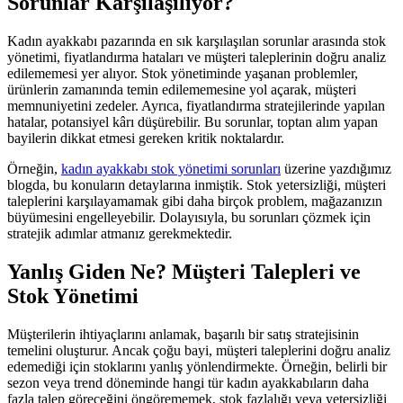
Sorunlar Karşılaşılıyor?
Kadın ayakkabı pazarında en sık karşılaşılan sorunlar arasında stok
yönetimi, fiyatlandırma hataları ve müşteri taleplerinin doğru analiz
edilememesi yer alıyor. Stok yönetiminde yaşanan problemler,
ürünlerin zamanında temin edilememesine yol açarak, müşteri
memnuniyetini zedeler. Ayrıca, fiyatlandırma stratejilerinde yapılan
hatalar, potansiyel kârı düşürebilir. Bu sorunlar, toptan alım yapan
bayilerin dikkat etmesi gereken kritik noktalardır.
Örneğin,
kadın ayakkabı stok yönetimi sorunları
üzerine yazdığımız
blogda, bu konuların detaylarına inmiştik. Stok yetersizliği, müşteri
taleplerini karşılayamamak gibi daha birçok problem, mağazanızın
büyümesini engelleyebilir. Dolayısıyla, bu sorunları çözmek için
stratejik adımlar atmanız gerekmektedir.
Yanlış Giden Ne? Müşteri Talepleri ve
Stok Yönetimi
Müşterilerin ihtiyaçlarını anlamak, başarılı bir satış stratejisinin
temelini oluşturur. Ancak çoğu bayi, müşteri taleplerini doğru analiz
edemediği için stoklarını yanlış yönlendirmekte. Örneğin, belirli bir
sezon veya trend döneminde hangi tür kadın ayakkabıların daha
fazla talep göreceğini öngörememek, stok fazlalığı veya yetersizliği