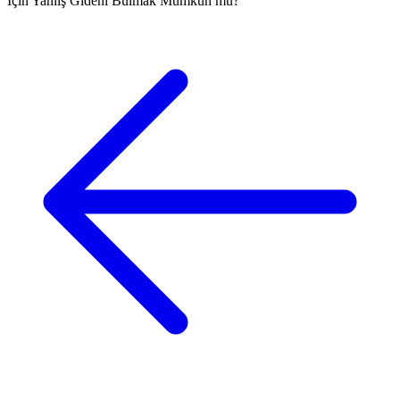
İçin Yanlış Gideni Bulmak Mümkün mü?