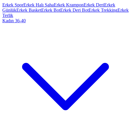
Erkek Spor
Erkek Halı Saha
Erkek Krampon
Erkek Deri
Erkek
Günlük
Erkek Basket
Erkek Bot
Erkek Deri Bot
Erkek Trekking
Erkek
Terlik
Kadın 36-40