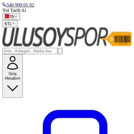
546 900 01 02
Yol Tarifi Al
TR
₺
TL
Giriş
Hesabım