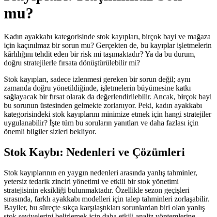
mu?
Kadın ayakkabı kategorisinde stok kayıpları, birçok bayi ve mağaza
için kaçınılmaz bir sorun mu? Gerçekten de, bu kayıplar işletmelerin
kârlılığını tehdit eden bir risk mi taşımaktadır? Ya da bu durum,
doğru stratejilerle fırsata dönüştürülebilir mi?
Stok kayıpları, sadece izlenmesi gereken bir sorun değil; aynı
zamanda doğru yönetildiğinde, işletmelerin büyümesine katkı
sağlayacak bir fırsat olarak da değerlendirilebilir. Ancak, birçok bayi
bu sorunun üstesinden gelmekte zorlanıyor. Peki, kadın ayakkabı
kategorisindeki stok kayıplarını minimize etmek için hangi stratejiler
uygulanabilir? İşte tüm bu soruların yanıtları ve daha fazlası için
önemli bilgiler sizleri bekliyor.
Stok Kaybı: Nedenleri ve Çözümleri
Stok kayıplarının en yaygın nedenleri arasında yanlış tahminler,
yetersiz tedarik zinciri yönetimi ve etkili bir stok yönetimi
stratejisinin eksikliği bulunmaktadır. Özellikle sezon geçişleri
sırasında, farklı ayakkabı modelleri için talep tahminleri zorlaşabilir.
Bayiler, bu süreçte sıkça karşılaştıkları sorunlardan biri olan yanlış
stok seviyelerini belirlemek için daha etkili analiz yöntemlerine