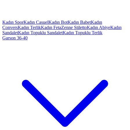
Kadın Spor
Kadın Casuel
Kadın Bot
Kadın Babet
Kadın
Convers
Kadın Terlik
Kadın Feta
Zenne Stiletto
Kadın Abiye
Kadın
Sandalet
Kadın Topuklu Sandalet
Kadın Topuklu Terlik
Garson 36-40