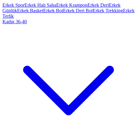
Erkek Spor
Erkek Halı Saha
Erkek Krampon
Erkek Deri
Erkek
Günlük
Erkek Basket
Erkek Bot
Erkek Deri Bot
Erkek Trekking
Erkek
Terlik
Kadın 36-40