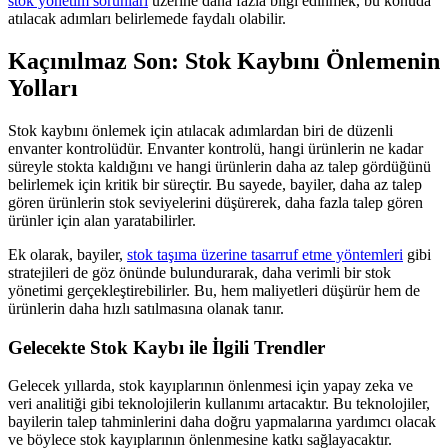
stok yönetim sorunları
üzerine daha fazla bilgi edinmek, bu konuda
atılacak adımları belirlemede faydalı olabilir.
Kaçınılmaz Son: Stok Kaybını Önlemenin
Yolları
Stok kaybını önlemek için atılacak adımlardan biri de düzenli
envanter kontrolüdür. Envanter kontrolü, hangi ürünlerin ne kadar
süreyle stokta kaldığını ve hangi ürünlerin daha az talep gördüğünü
belirlemek için kritik bir süreçtir. Bu sayede, bayiler, daha az talep
gören ürünlerin stok seviyelerini düşürerek, daha fazla talep gören
ürünler için alan yaratabilirler.
Ek olarak, bayiler,
stok taşıma üzerine tasarruf etme yöntemleri
gibi
stratejileri de göz önünde bulundurarak, daha verimli bir stok
yönetimi gerçekleştirebilirler. Bu, hem maliyetleri düşürür hem de
ürünlerin daha hızlı satılmasına olanak tanır.
Gelecekte Stok Kaybı ile İlgili Trendler
Gelecek yıllarda, stok kayıplarının önlenmesi için yapay zeka ve
veri analitiği gibi teknolojilerin kullanımı artacaktır. Bu teknolojiler,
bayilerin talep tahminlerini daha doğru yapmalarına yardımcı olacak
ve böylece stok kayıplarının önlenmesine katkı sağlayacaktır.