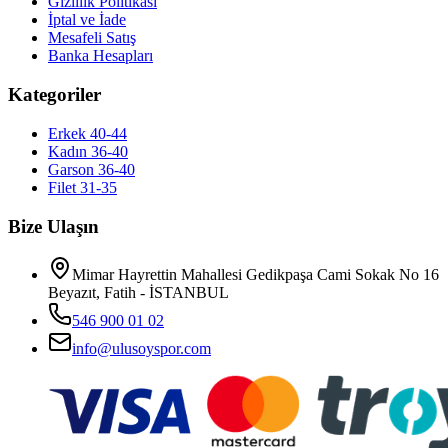
Gizlilik Politikası
İptal ve İade
Mesafeli Satış
Banka Hesapları
Kategoriler
Erkek 40-44
Kadın 36-40
Garson 36-40
Filet 31-35
Bize Ulaşın
Mimar Hayrettin Mahallesi Gedikpaşa Cami Sokak No 16
Beyazıt, Fatih - İSTANBUL
546 900 01 02
info@ulusoyspor.com