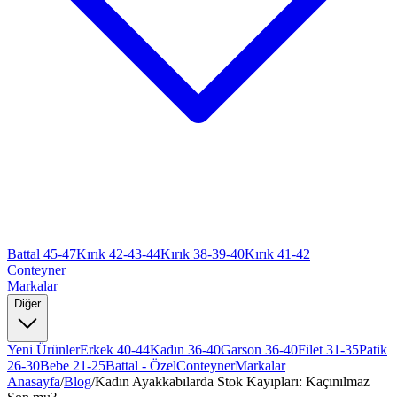
Battal 45-47
Kırık 42-43-44
Kırık 38-39-40
Kırık 41-42
Conteyner
Markalar
Diğer
Yeni Ürünler
Erkek 40-44
Kadın 36-40
Garson 36-40
Filet 31-35
Patik
26-30
Bebe 21-25
Battal - Özel
Conteyner
Markalar
Anasayfa
/
Blog
/
Kadın Ayakkabılarda Stok Kayıpları: Kaçınılmaz