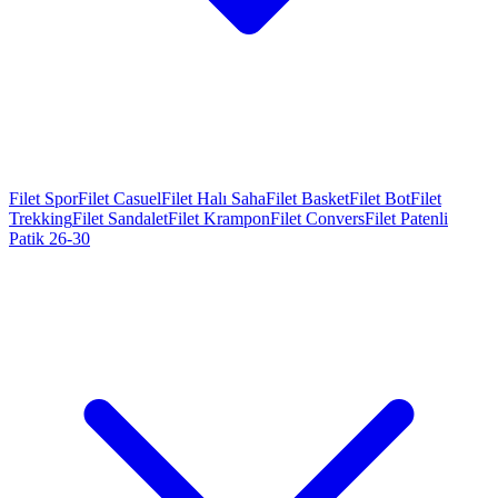
Filet Spor
Filet Casuel
Filet Halı Saha
Filet Basket
Filet Bot
Filet
Trekking
Filet Sandalet
Filet Krampon
Filet Convers
Filet Patenli
Patik 26-30