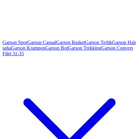
Garson Spor
Garson Casual
Garson Basket
Garson Terlik
Garson Halı
saha
Garson Krampon
Garson Bot
Garson Trekking
Garson Convers
Filet 31-35