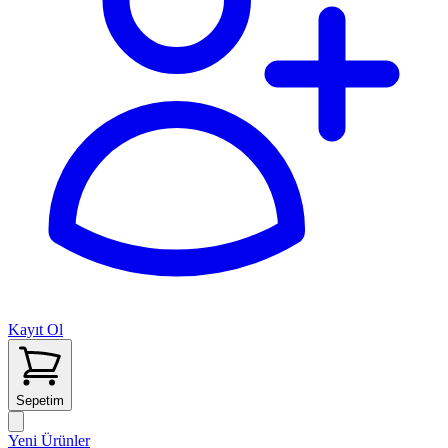
Kayıt Ol
Sepetim
Yeni Ürünler