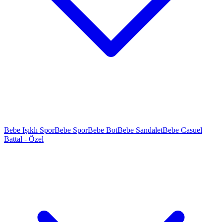
Bebe Işıklı Spor
Bebe Spor
Bebe Bot
Bebe Sandalet
Bebe Casuel
Battal - Özel