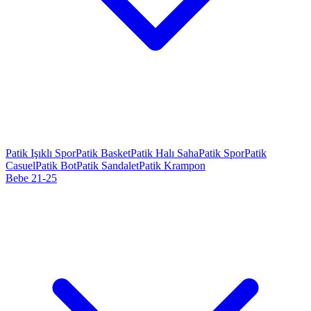
Patik Işıklı Spor
Patik Basket
Patik Halı Saha
Patik Spor
Patik
Casuel
Patik Bot
Patik Sandalet
Patik Krampon
Bebe 21-25