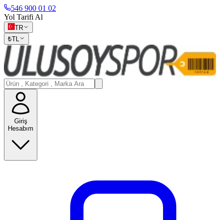
546 900 01 02
Yol Tarifi Al
TR
₺
TL
Giriş
Hesabım