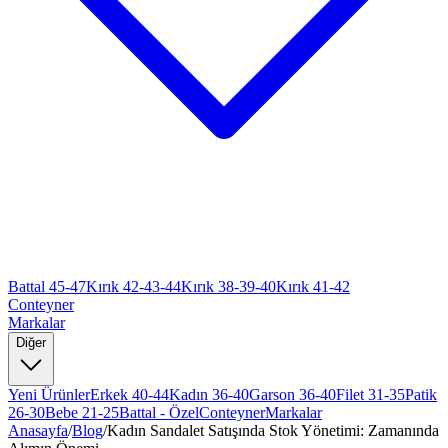
Battal 45-47
Kırık 42-43-44
Kırık 38-39-40
Kırık 41-42
Conteyner
Markalar
Diğer
Yeni Ürünler
Erkek 40-44
Kadın 36-40
Garson 36-40
Filet 31-35
Patik
26-30
Bebe 21-25
Battal - Özel
Conteyner
Markalar
Anasayfa
/
Blog
/
Kadın Sandalet Satışında Stok Yönetimi: Zamanında