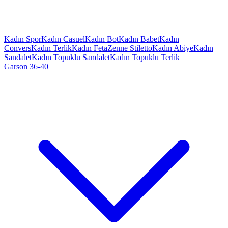
Kadın Spor
Kadın Casuel
Kadın Bot
Kadın Babet
Kadın
Convers
Kadın Terlik
Kadın Feta
Zenne Stiletto
Kadın Abiye
Kadın
Sandalet
Kadın Topuklu Sandalet
Kadın Topuklu Terlik
Garson 36-40