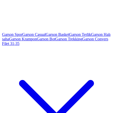
Garson Spor
Garson Casual
Garson Basket
Garson Terlik
Garson Halı
saha
Garson Krampon
Garson Bot
Garson Trekking
Garson Convers
Filet 31-35