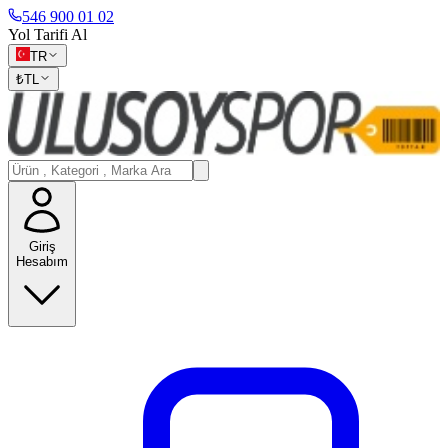
546 900 01 02
Yol Tarifi Al
TR
₺
TL
Giriş
Hesabım