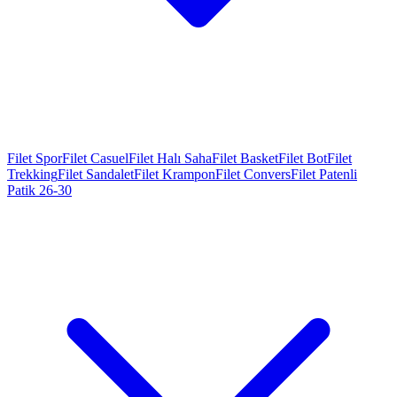
Filet Spor
Filet Casuel
Filet Halı Saha
Filet Basket
Filet Bot
Filet
Trekking
Filet Sandalet
Filet Krampon
Filet Convers
Filet Patenli
Patik 26-30