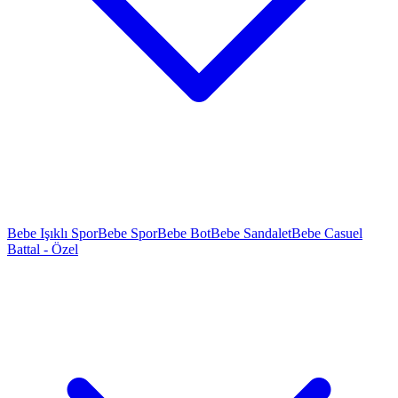
Bebe Işıklı Spor
Bebe Spor
Bebe Bot
Bebe Sandalet
Bebe Casuel
Battal - Özel