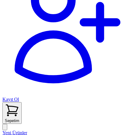
Kayıt Ol
Sepetim
Yeni Ürünler