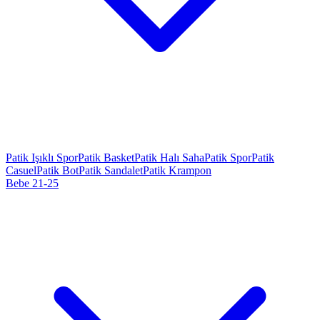
Patik Işıklı Spor
Patik Basket
Patik Halı Saha
Patik Spor
Patik
Casuel
Patik Bot
Patik Sandalet
Patik Krampon
Bebe 21-25