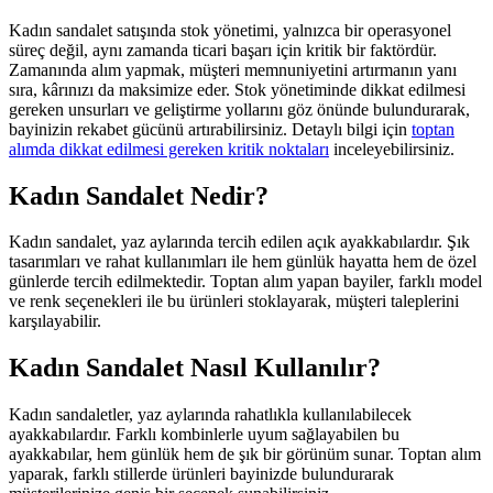
Kadın sandalet satışında stok yönetimi, yalnızca bir operasyonel
süreç değil, aynı zamanda ticari başarı için kritik bir faktördür.
Zamanında alım yapmak, müşteri memnuniyetini artırmanın yanı
sıra, kârınızı da maksimize eder. Stok yönetiminde dikkat edilmesi
gereken unsurları ve geliştirme yollarını göz önünde bulundurarak,
bayinizin rekabet gücünü artırabilirsiniz. Detaylı bilgi için
toptan
alımda dikkat edilmesi gereken kritik noktaları
inceleyebilirsiniz.
Kadın Sandalet Nedir?
Kadın sandalet, yaz aylarında tercih edilen açık ayakkabılardır. Şık
tasarımları ve rahat kullanımları ile hem günlük hayatta hem de özel
günlerde tercih edilmektedir. Toptan alım yapan bayiler, farklı model
ve renk seçenekleri ile bu ürünleri stoklayarak, müşteri taleplerini
karşılayabilir.
Kadın Sandalet Nasıl Kullanılır?
Kadın sandaletler, yaz aylarında rahatlıkla kullanılabilecek
ayakkabılardır. Farklı kombinlerle uyum sağlayabilen bu
ayakkabılar, hem günlük hem de şık bir görünüm sunar. Toptan alım
yaparak, farklı stillerde ürünleri bayinizde bulundurarak