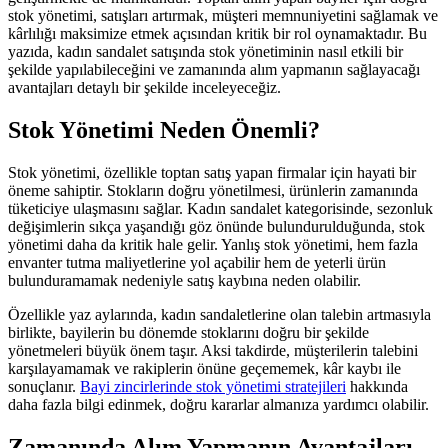
stok yönetimi, satışları artırmak, müşteri memnuniyetini sağlamak ve
kârlılığı maksimize etmek açısından kritik bir rol oynamaktadır. Bu
yazıda, kadın sandalet satışında stok yönetiminin nasıl etkili bir
şekilde yapılabileceğini ve zamanında alım yapmanın sağlayacağı
avantajları detaylı bir şekilde inceleyeceğiz.
Stok Yönetimi Neden Önemli?
Stok yönetimi, özellikle toptan satış yapan firmalar için hayati bir
öneme sahiptir. Stokların doğru yönetilmesi, ürünlerin zamanında
tüketiciye ulaşmasını sağlar. Kadın sandalet kategorisinde, sezonluk
değişimlerin sıkça yaşandığı göz önünde bulundurulduğunda, stok
yönetimi daha da kritik hale gelir. Yanlış stok yönetimi, hem fazla
envanter tutma maliyetlerine yol açabilir hem de yeterli ürün
bulunduramamak nedeniyle satış kaybına neden olabilir.
Özellikle yaz aylarında, kadın sandaletlerine olan talebin artmasıyla
birlikte, bayilerin bu dönemde stoklarını doğru bir şekilde
yönetmeleri büyük önem taşır. Aksi takdirde, müşterilerin talebini
karşılayamamak ve rakiplerin önüne geçememek, kâr kaybı ile
sonuçlanır.
Bayi zincirlerinde stok yönetimi stratejileri
hakkında
daha fazla bilgi edinmek, doğru kararlar almanıza yardımcı olabilir.
Zamanında Alım Yapmanın Avantajları