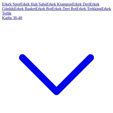
Erkek Spor
Erkek Halı Saha
Erkek Krampon
Erkek Deri
Erkek
Günlük
Erkek Basket
Erkek Bot
Erkek Deri Bot
Erkek Trekking
Erkek
Terlik
Kadın 36-40