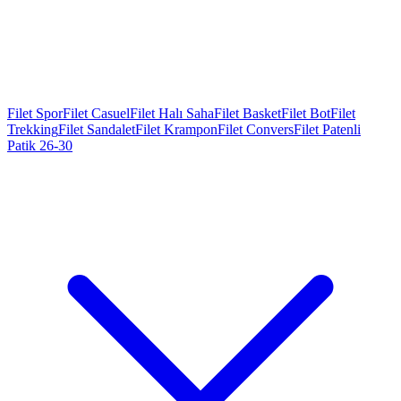
Filet Spor
Filet Casuel
Filet Halı Saha
Filet Basket
Filet Bot
Filet
Trekking
Filet Sandalet
Filet Krampon
Filet Convers
Filet Patenli
Patik 26-30