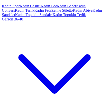
Kadın Spor
Kadın Casuel
Kadın Bot
Kadın Babet
Kadın
Convers
Kadın Terlik
Kadın Feta
Zenne Stiletto
Kadın Abiye
Kadın
Sandalet
Kadın Topuklu Sandalet
Kadın Topuklu Terlik
Garson 36-40