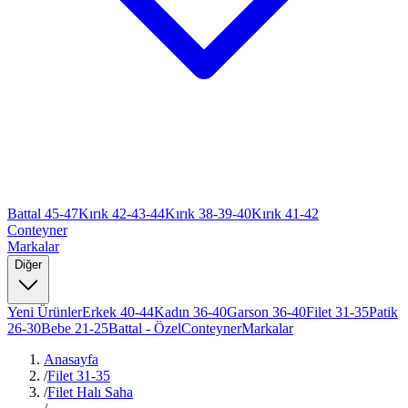
Battal 45-47
Kırık 42-43-44
Kırık 38-39-40
Kırık 41-42
Conteyner
Markalar
Diğer
Yeni Ürünler
Erkek 40-44
Kadın 36-40
Garson 36-40
Filet 31-35
Patik
26-30
Bebe 21-25
Battal - Özel
Conteyner
Markalar
Anasayfa
/
Filet 31-35
/
Filet Halı Saha