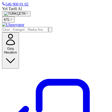
546 900 01 02
Yol Tarifi Al
TR
₺
TL
Giriş
Hesabım