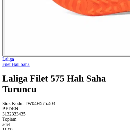
Laliga
Filet Halı Saha
Laliga Filet 575 Halı Saha
Turuncu
Stok Kodu
:
TW04H575.403
BEDEN
31
32
33
34
35
Toplam
adet
1
1
2
2
2