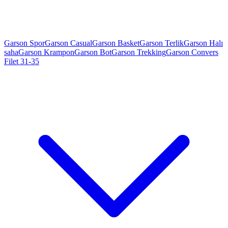
Garson Spor
Garson Casual
Garson Basket
Garson Terlik
Garson Halı
saha
Garson Krampon
Garson Bot
Garson Trekking
Garson Convers
Filet 31-35