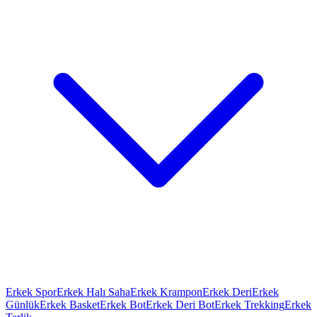
Erkek Spor
Erkek Halı Saha
Erkek Krampon
Erkek Deri
Erkek
Günlük
Erkek Basket
Erkek Bot
Erkek Deri Bot
Erkek Trekking
Erkek