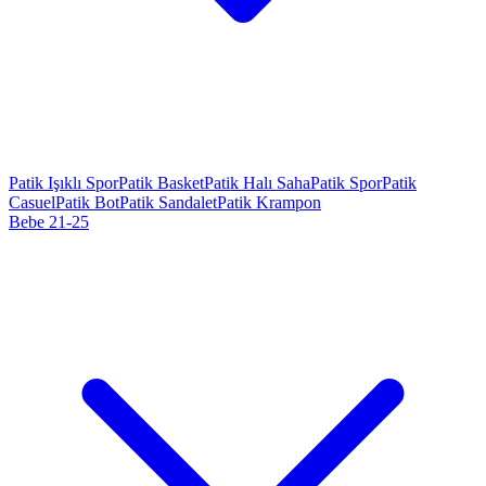
Patik Işıklı Spor
Patik Basket
Patik Halı Saha
Patik Spor
Patik
Casuel
Patik Bot
Patik Sandalet
Patik Krampon
Bebe 21-25