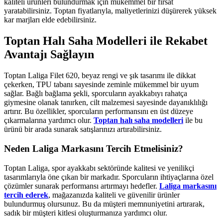
kaliteli ürünleri bulundurmak için mükemmel bir fırsat
yaratabilirsiniz. Toptan fiyatlarıyla, maliyetlerinizi düşürerek yüksek
kar marjları elde edebilirsiniz.
Toptan Halı Saha Modelleri ile Rekabet
Avantajı Sağlayın
Toptan Laliga Filet 620, beyaz rengi ve şık tasarımı ile dikkat
çekerken, TPU tabanı sayesinde zeminle mükemmel bir uyum
sağlar. Bağlı bağlama şekli, sporcuların ayakkabıyı rahatça
giymesine olanak tanırken, cilt malzemesi sayesinde dayanıklılığı
artırır. Bu özellikler, sporcuların performansını en üst düzeye
çıkarmalarına yardımcı olur.
Toptan halı saha modelleri
ile bu
ürünü bir arada sunarak satışlarınızı artırabilirsiniz.
Neden Laliga Markasını Tercih Etmelisiniz?
Toptan Laliga, spor ayakkabı sektöründe kalitesi ve yenilikçi
tasarımlarıyla öne çıkan bir markadır. Sporcuların ihtiyaçlarına özel
çözümler sunarak performansı artırmayı hedefler.
Laliga markasını
tercih ederek
, mağazanızda kaliteli ve güvenilir ürünler
bulundurmuş olursunuz. Bu da müşteri memnuniyetini artırarak,
sadık bir müşteri kitlesi oluşturmanıza yardımcı olur.