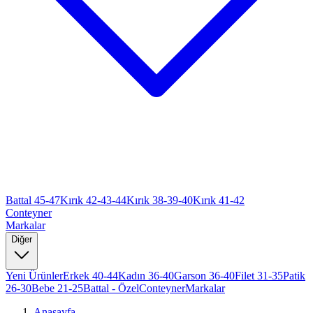
Battal 45-47
Kırık 42-43-44
Kırık 38-39-40
Kırık 41-42
Conteyner
Markalar
Diğer
Yeni Ürünler
Erkek 40-44
Kadın 36-40
Garson 36-40
Filet 31-35
Patik
26-30
Bebe 21-25
Battal - Özel
Conteyner
Markalar
Anasayfa