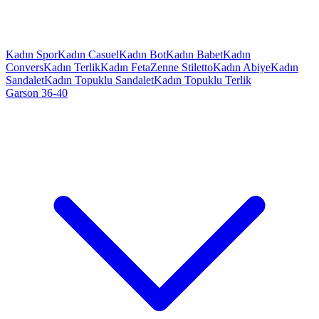
Kadın Spor
Kadın Casuel
Kadın Bot
Kadın Babet
Kadın
Convers
Kadın Terlik
Kadın Feta
Zenne Stiletto
Kadın Abiye
Kadın
Sandalet
Kadın Topuklu Sandalet
Kadın Topuklu Terlik
Garson 36-40