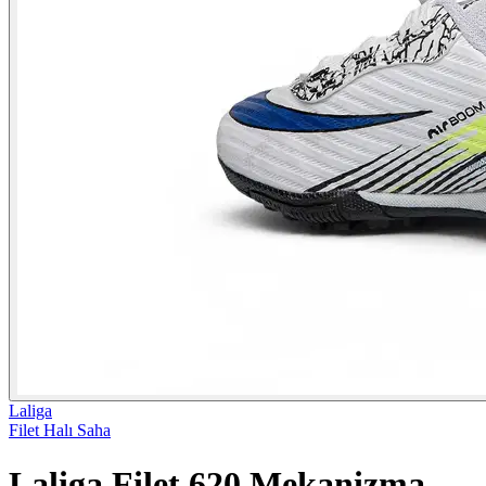
Laliga
Filet Halı Saha
Laliga Filet 620 Mekanizma