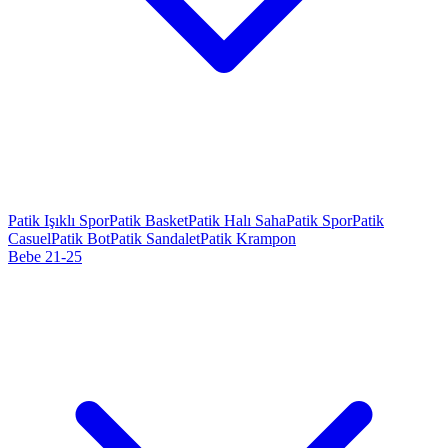
Patik Işıklı Spor
Patik Basket
Patik Halı Saha
Patik Spor
Patik
Casuel
Patik Bot
Patik Sandalet
Patik Krampon
Bebe 21-25