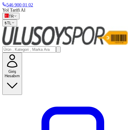
546 900 01 02
Yol Tarifi Al
TR
₺
TL
Giriş
Hesabım