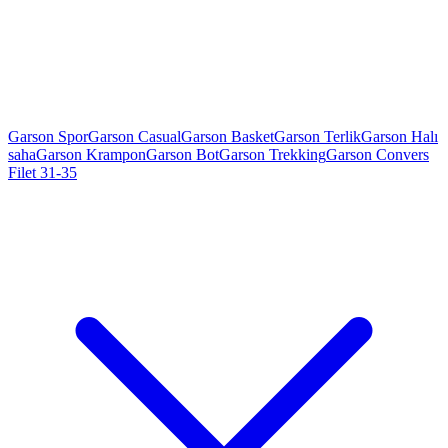
Garson Spor
Garson Casual
Garson Basket
Garson Terlik
Garson Halı
saha
Garson Krampon
Garson Bot
Garson Trekking
Garson Convers
Filet 31-35