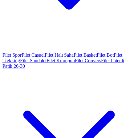
Filet Spor
Filet Casuel
Filet Halı Saha
Filet Basket
Filet Bot
Filet
Trekking
Filet Sandalet
Filet Krampon
Filet Convers
Filet Patenli
Patik 26-30