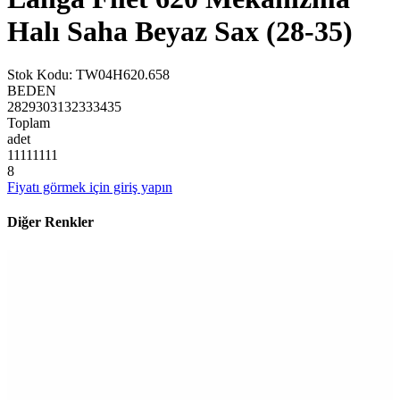
Halı Saha Beyaz Sax (28-35)
Stok Kodu
:
TW04H620.658
BEDEN
28
29
30
31
32
33
34
35
Toplam
adet
1
1
1
1
1
1
1
1
8
Fiyatı görmek için giriş yapın
Diğer Renkler