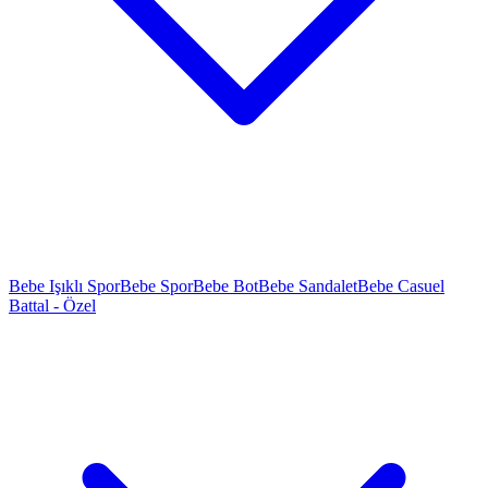
Bebe Işıklı Spor
Bebe Spor
Bebe Bot
Bebe Sandalet
Bebe Casuel
Battal - Özel