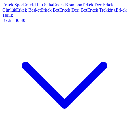
Erkek Spor
Erkek Halı Saha
Erkek Krampon
Erkek Deri
Erkek
Günlük
Erkek Basket
Erkek Bot
Erkek Deri Bot
Erkek Trekking
Erkek
Terlik
Kadın 36-40