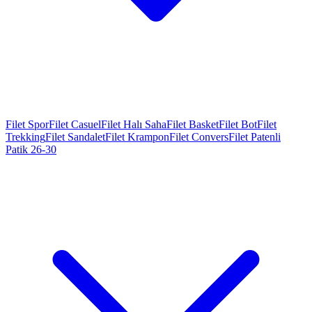
Filet Spor
Filet Casuel
Filet Halı Saha
Filet Basket
Filet Bot
Filet
Trekking
Filet Sandalet
Filet Krampon
Filet Convers
Filet Patenli
Patik 26-30