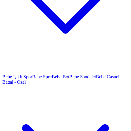
Bebe Işıklı Spor
Bebe Spor
Bebe Bot
Bebe Sandalet
Bebe Casuel
Battal - Özel