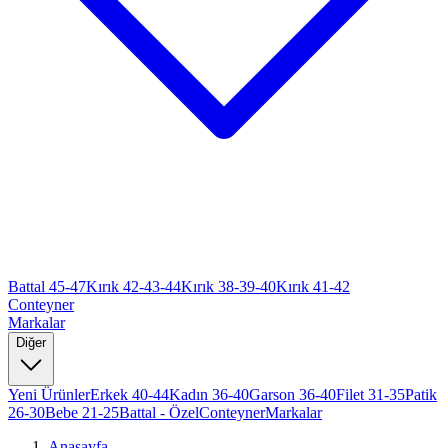
Battal 45-47
Kırık 42-43-44
Kırık 38-39-40
Kırık 41-42
Conteyner
Markalar
Diğer
Yeni Ürünler
Erkek 40-44
Kadın 36-40
Garson 36-40
Filet 31-35
Patik
26-30
Bebe 21-25
Battal - Özel
Conteyner
Markalar
Anasayfa