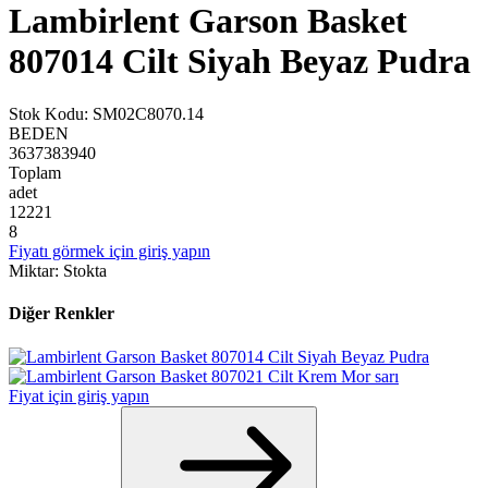
Lambirlent Garson Basket
807014 Cilt Siyah Beyaz Pudra
Stok Kodu
:
SM02C8070.14
BEDEN
36
37
38
39
40
Toplam
adet
1
2
2
2
1
8
Fiyatı görmek için giriş yapın
Miktar
:
Stokta
Diğer Renkler
Fiyat için giriş yapın