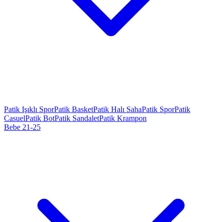
Patik Işıklı Spor
Patik Basket
Patik Halı Saha
Patik Spor
Patik
Casuel
Patik Bot
Patik Sandalet
Patik Krampon
Bebe 21-25