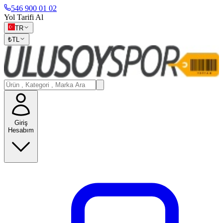
546 900 01 02
Yol Tarifi Al
TR
₺
TL
Giriş
Hesabım