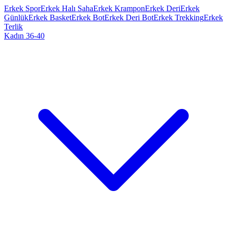
Erkek Spor
Erkek Halı Saha
Erkek Krampon
Erkek Deri
Erkek
Günlük
Erkek Basket
Erkek Bot
Erkek Deri Bot
Erkek Trekking
Erkek
Terlik
Kadın 36-40