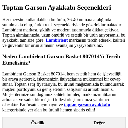
Toptan Garson Ayakkabı Seçenekleri
Her mevsim kullanılabilen bu ürün, 36-40 numara aralığında
sunulmakta olup, farklı renk seçenekleriyle de göz doldurmaktadır.
Lambirlent markası, şıklığı ve modern tasarımıyla dikkat çekiyor.
Toptan alımlarınızda, uzun ömürlü ve estetik bir ürün arıyorsanız, bu
ayakkabı tam size göre.
Lambirlent
markasını tercih ederek, kaliteli
ve güvenilir bir ürün almanın avantajını yaşayabilirsiniz.
Neden Lambirlent Garson Basket 807014'ü Tercih
Etmelisiniz?
Lambirlent Garson Basket 807014, hem estetik hem de işlevselliği
bir araya getirerek, işletmenizin ihtiyaçlarına mükemmel bir cevap
sunar. Toptan satış fiyatlarıyla, bu ürünü mağazanızda bulundurarak
müşteri portföyünüzü genişletebilir, satışlarınızı artırabilirsiniz.
Müşterilerinize sunduğunuz kaliteli ürünler, markanızın itibarını
artıracak ve sadık bir müşteri kitlesi oluşturmanıza yardımcı
olacaktır. Bu fırsatı kaçırmayın ve
toptan garson ayakkabı
kategorisinde yer alan bu ürünü hemen sipariş edin!
Özellik
Değer