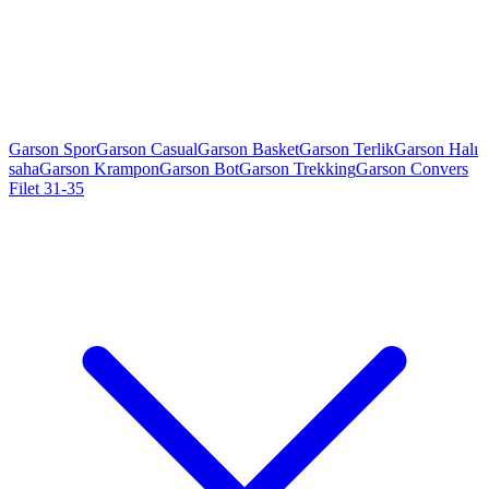
Garson Spor
Garson Casual
Garson Basket
Garson Terlik
Garson Halı
saha
Garson Krampon
Garson Bot
Garson Trekking
Garson Convers
Filet 31-35