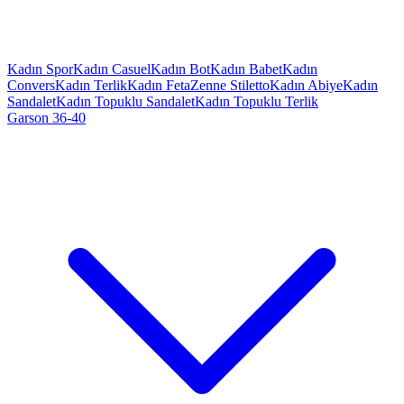
Kadın Spor
Kadın Casuel
Kadın Bot
Kadın Babet
Kadın
Convers
Kadın Terlik
Kadın Feta
Zenne Stiletto
Kadın Abiye
Kadın
Sandalet
Kadın Topuklu Sandalet
Kadın Topuklu Terlik
Garson 36-40