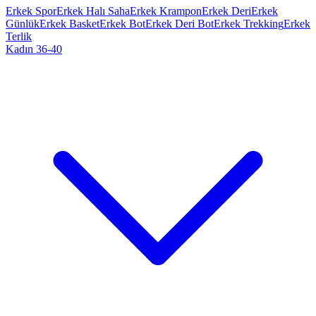
Erkek Spor
Erkek Halı Saha
Erkek Krampon
Erkek Deri
Erkek
Günlük
Erkek Basket
Erkek Bot
Erkek Deri Bot
Erkek Trekking
Erkek
Terlik
Kadın 36-40