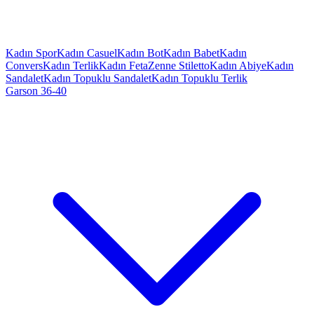
Kadın Spor
Kadın Casuel
Kadın Bot
Kadın Babet
Kadın
Convers
Kadın Terlik
Kadın Feta
Zenne Stiletto
Kadın Abiye
Kadın
Sandalet
Kadın Topuklu Sandalet
Kadın Topuklu Terlik
Garson 36-40