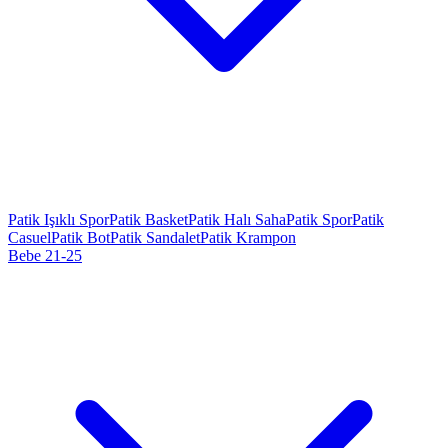
Patik Işıklı Spor
Patik Basket
Patik Halı Saha
Patik Spor
Patik
Casuel
Patik Bot
Patik Sandalet
Patik Krampon
Bebe 21-25