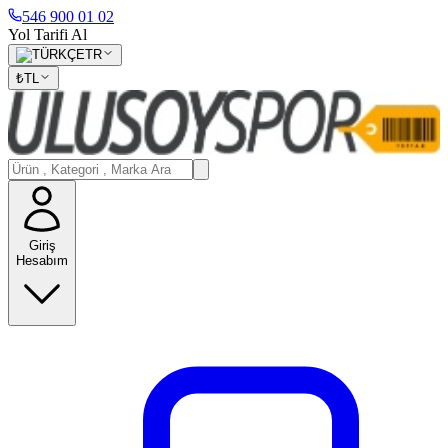
546 900 01 02
Yol Tarifi Al
TR
₺
TL
Giriş
Hesabım