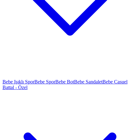
Bebe Işıklı Spor
Bebe Spor
Bebe Bot
Bebe Sandalet
Bebe Casuel
Battal - Özel