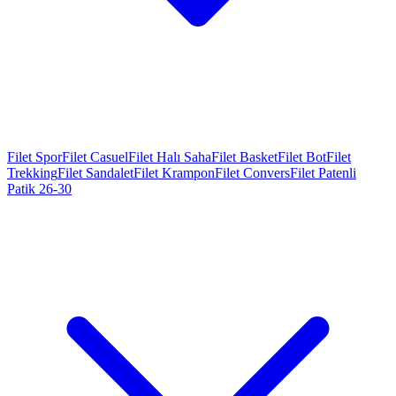
Filet Spor
Filet Casuel
Filet Halı Saha
Filet Basket
Filet Bot
Filet
Trekking
Filet Sandalet
Filet Krampon
Filet Convers
Filet Patenli
Patik 26-30