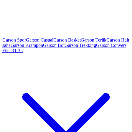
Garson Spor
Garson Casual
Garson Basket
Garson Terlik
Garson Halı
saha
Garson Krampon
Garson Bot
Garson Trekking
Garson Convers
Filet 31-35