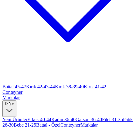
Battal 45-47
Kırık 42-43-44
Kırık 38-39-40
Kırık 41-42
Conteyner
Markalar
Diğer
Yeni Ürünler
Erkek 40-44
Kadın 36-40
Garson 36-40
Filet 31-35
Patik
26-30
Bebe 21-25
Battal - Özel
Conteyner
Markalar