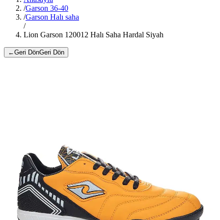
/
Garson 36-40
/
Garson Halı saha
/
Lion Garson 120012 Halı Saha Hardal Siyah
←
Geri Dön
Geri Dön