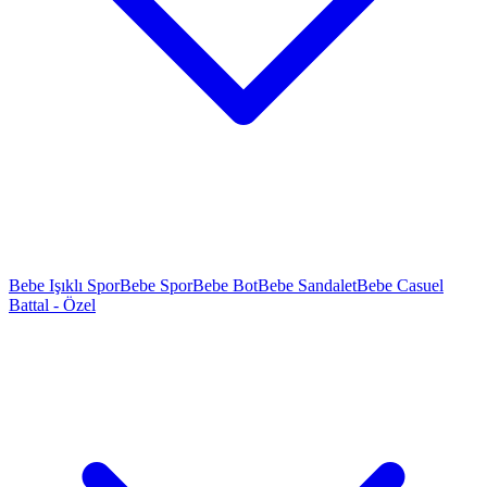
Bebe Işıklı Spor
Bebe Spor
Bebe Bot
Bebe Sandalet
Bebe Casuel
Battal - Özel