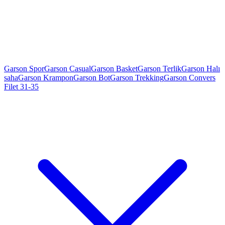
Garson Spor
Garson Casual
Garson Basket
Garson Terlik
Garson Halı
saha
Garson Krampon
Garson Bot
Garson Trekking
Garson Convers
Filet 31-35