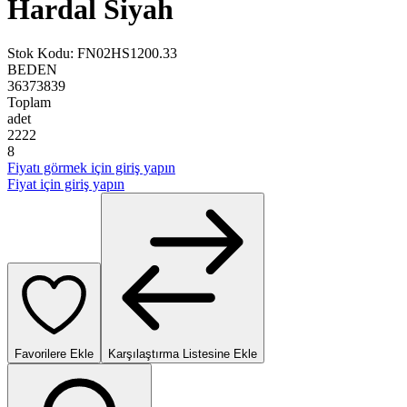
Hardal Siyah
Stok Kodu
:
FN02HS1200.33
BEDEN
36
37
38
39
Toplam
adet
2
2
2
2
8
Fiyatı görmek için giriş yapın
Fiyat için giriş yapın
Favorilere Ekle
Karşılaştırma Listesine Ekle