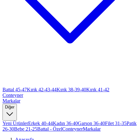
Battal 45-47
Kırık 42-43-44
Kırık 38-39-40
Kırık 41-42
Conteyner
Markalar
Diğer
Yeni Ürünler
Erkek 40-44
Kadın 36-40
Garson 36-40
Filet 31-35
Patik
26-30
Bebe 21-25
Battal - Özel
Conteyner
Markalar
Anasayfa