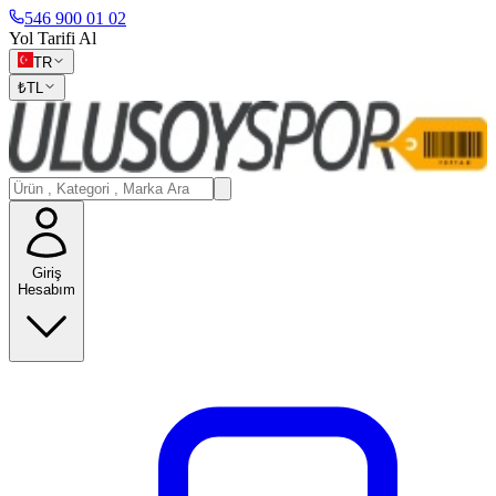
546 900 01 02
Yol Tarifi Al
TR
₺
TL
Giriş
Hesabım