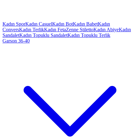
Kadın Spor
Kadın Casuel
Kadın Bot
Kadın Babet
Kadın
Convers
Kadın Terlik
Kadın Feta
Zenne Stiletto
Kadın Abiye
Kadın
Sandalet
Kadın Topuklu Sandalet
Kadın Topuklu Terlik
Garson 36-40