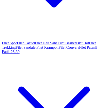
Filet Spor
Filet Casuel
Filet Halı Saha
Filet Basket
Filet Bot
Filet
Trekking
Filet Sandalet
Filet Krampon
Filet Convers
Filet Patenli
Patik 26-30