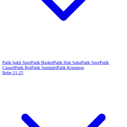
Patik Işıklı Spor
Patik Basket
Patik Halı Saha
Patik Spor
Patik
Casuel
Patik Bot
Patik Sandalet
Patik Krampon
Bebe 21-25