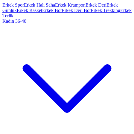
Erkek Spor
Erkek Halı Saha
Erkek Krampon
Erkek Deri
Erkek
Günlük
Erkek Basket
Erkek Bot
Erkek Deri Bot
Erkek Trekking
Erkek
Terlik
Kadın 36-40