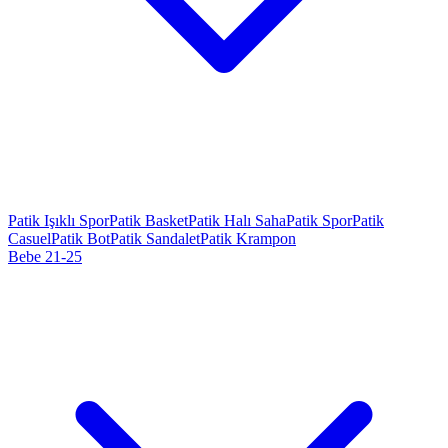
Patik Işıklı Spor
Patik Basket
Patik Halı Saha
Patik Spor
Patik
Casuel
Patik Bot
Patik Sandalet
Patik Krampon
Bebe 21-25