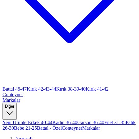
Battal 45-47
Kırık 42-43-44
Kırık 38-39-40
Kırık 41-42
Conteyner
Markalar
Diğer
Yeni Ürünler
Erkek 40-44
Kadın 36-40
Garson 36-40
Filet 31-35
Patik
26-30
Bebe 21-25
Battal - Özel
Conteyner
Markalar
Anasayfa