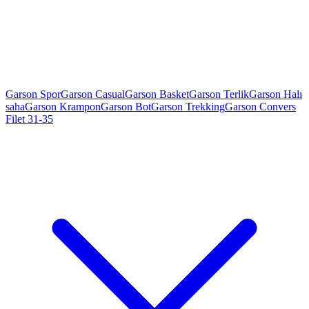
Garson Spor
Garson Casual
Garson Basket
Garson Terlik
Garson Halı
saha
Garson Krampon
Garson Bot
Garson Trekking
Garson Convers
Filet 31-35