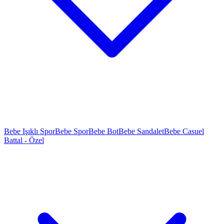
Bebe Işıklı Spor
Bebe Spor
Bebe Bot
Bebe Sandalet
Bebe Casuel
Battal - Özel