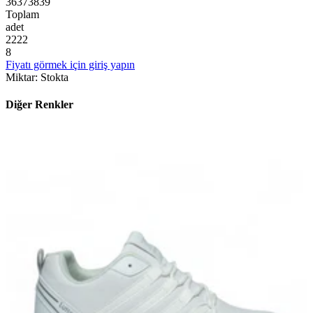
36
37
38
39
Toplam
adet
2
2
2
2
8
Fiyatı görmek için giriş yapın
Miktar
:
Stokta
Diğer Renkler