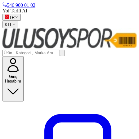
546 900 01 02
Yol Tarifi Al
TR
₺
TL
Giriş
Hesabım