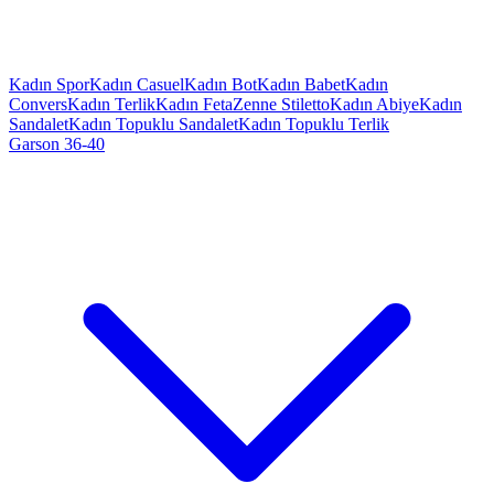
Kadın Spor
Kadın Casuel
Kadın Bot
Kadın Babet
Kadın
Convers
Kadın Terlik
Kadın Feta
Zenne Stiletto
Kadın Abiye
Kadın
Sandalet
Kadın Topuklu Sandalet
Kadın Topuklu Terlik
Garson 36-40