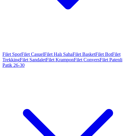
Filet Spor
Filet Casuel
Filet Halı Saha
Filet Basket
Filet Bot
Filet
Trekking
Filet Sandalet
Filet Krampon
Filet Convers
Filet Patenli
Patik 26-30