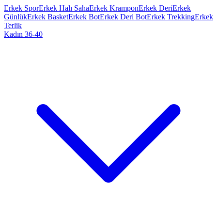
Erkek Spor
Erkek Halı Saha
Erkek Krampon
Erkek Deri
Erkek
Günlük
Erkek Basket
Erkek Bot
Erkek Deri Bot
Erkek Trekking
Erkek
Terlik
Kadın 36-40