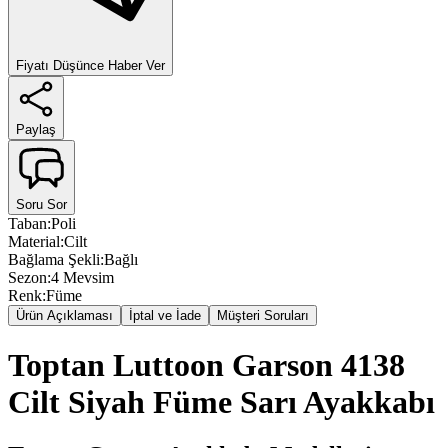
Fiyatı Düşünce Haber Ver
Paylaş
Soru Sor
Taban
:
Poli
Material
:
Cilt
Bağlama Şekli
:
Bağlı
Sezon
:
4 Mevsim
Renk
:
Füme
Ürün Açıklaması
İptal ve İade
Müşteri Soruları
Toptan Luttoon Garson 4138
Cilt Siyah Füme Sarı Ayakkabı