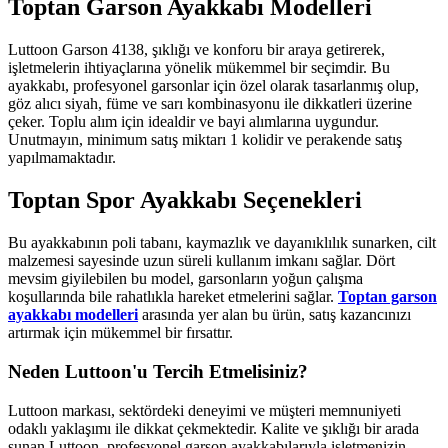
Toptan Garson Ayakkabı Modelleri
Luttoon Garson 4138, şıklığı ve konforu bir araya getirerek,
işletmelerin ihtiyaçlarına yönelik mükemmel bir seçimdir. Bu
ayakkabı, profesyonel garsonlar için özel olarak tasarlanmış olup,
göz alıcı siyah, füme ve sarı kombinasyonu ile dikkatleri üzerine
çeker. Toplu alım için idealdir ve bayi alımlarına uygundur.
Unutmayın, minimum satış miktarı 1 kolidir ve perakende satış
yapılmamaktadır.
Toptan Spor Ayakkabı Seçenekleri
Bu ayakkabının poli tabanı, kaymazlık ve dayanıklılık sunarken, cilt
malzemesi sayesinde uzun süreli kullanım imkanı sağlar. Dört
mevsim giyilebilen bu model, garsonların yoğun çalışma
koşullarında bile rahatlıkla hareket etmelerini sağlar.
Toptan garson
ayakkabı modelleri
arasında yer alan bu ürün, satış kazancınızı
artırmak için mükemmel bir fırsattır.
Neden Luttoon'u Tercih Etmelisiniz?
Luttoon markası, sektördeki deneyimi ve müşteri memnuniyeti
odaklı yaklaşımı ile dikkat çekmektedir. Kalite ve şıklığı bir arada
sunan Luttoon, profesyonel garson ayakkabılarıyla işletmenizin