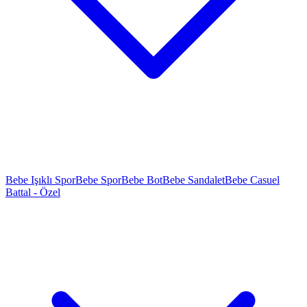
Bebe Işıklı Spor
Bebe Spor
Bebe Bot
Bebe Sandalet
Bebe Casuel
Battal - Özel