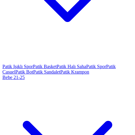
Patik Işıklı Spor
Patik Basket
Patik Halı Saha
Patik Spor
Patik
Casuel
Patik Bot
Patik Sandalet
Patik Krampon
Bebe 21-25