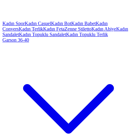
Kadın Spor
Kadın Casuel
Kadın Bot
Kadın Babet
Kadın
Convers
Kadın Terlik
Kadın Feta
Zenne Stiletto
Kadın Abiye
Kadın
Sandalet
Kadın Topuklu Sandalet
Kadın Topuklu Terlik
Garson 36-40