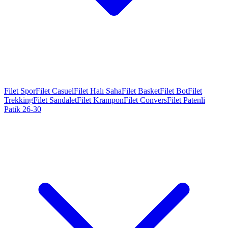
Filet Spor
Filet Casuel
Filet Halı Saha
Filet Basket
Filet Bot
Filet
Trekking
Filet Sandalet
Filet Krampon
Filet Convers
Filet Patenli
Patik 26-30