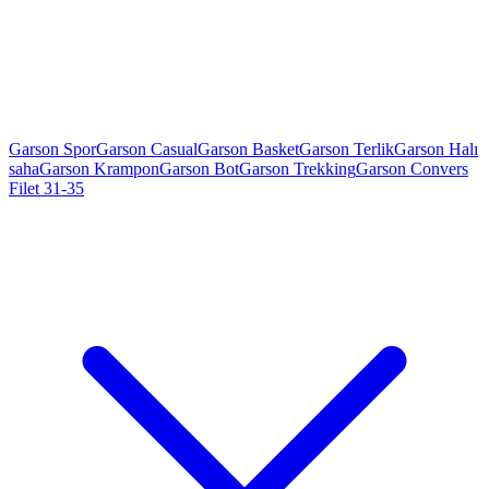
Garson Spor
Garson Casual
Garson Basket
Garson Terlik
Garson Halı
saha
Garson Krampon
Garson Bot
Garson Trekking
Garson Convers
Filet 31-35