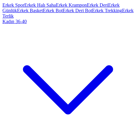
Erkek Spor
Erkek Halı Saha
Erkek Krampon
Erkek Deri
Erkek
Günlük
Erkek Basket
Erkek Bot
Erkek Deri Bot
Erkek Trekking
Erkek
Terlik
Kadın 36-40