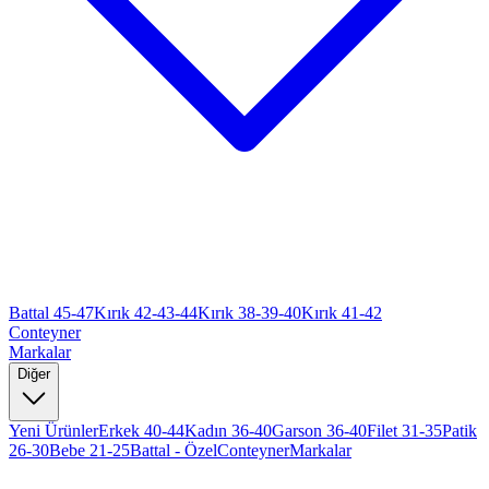
Battal 45-47
Kırık 42-43-44
Kırık 38-39-40
Kırık 41-42
Conteyner
Markalar
Diğer
Yeni Ürünler
Erkek 40-44
Kadın 36-40
Garson 36-40
Filet 31-35
Patik
26-30
Bebe 21-25
Battal - Özel
Conteyner
Markalar