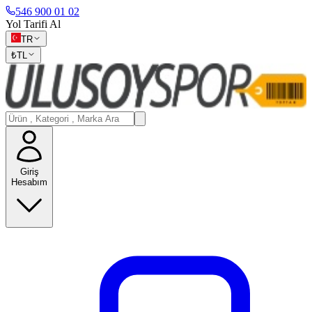
546 900 01 02
Yol Tarifi Al
TR
₺
TL
Giriş
Hesabım