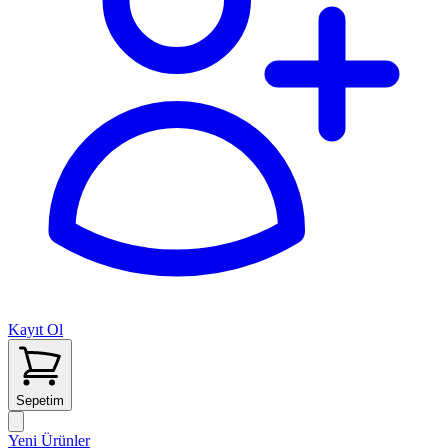
Kayıt Ol
Sepetim
Yeni Ürünler