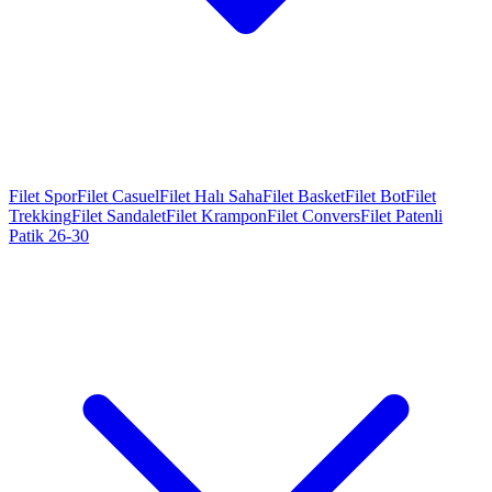
Filet Spor
Filet Casuel
Filet Halı Saha
Filet Basket
Filet Bot
Filet
Trekking
Filet Sandalet
Filet Krampon
Filet Convers
Filet Patenli
Patik 26-30