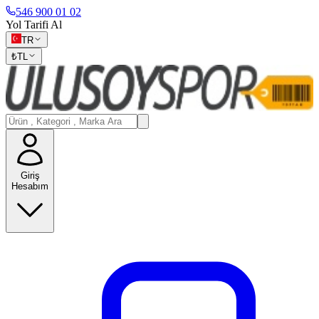
546 900 01 02
Yol Tarifi Al
TR
₺
TL
Giriş
Hesabım