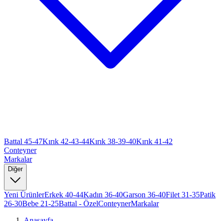
Battal 45-47
Kırık 42-43-44
Kırık 38-39-40
Kırık 41-42
Conteyner
Markalar
Diğer
Yeni Ürünler
Erkek 40-44
Kadın 36-40
Garson 36-40
Filet 31-35
Patik
26-30
Bebe 21-25
Battal - Özel
Conteyner
Markalar
Anasayfa