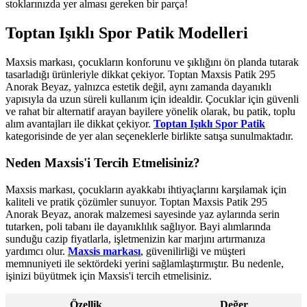
stoklarınızda yer alması gereken bir parça!
Toptan Işıklı Spor Patik Modelleri
Maxsis markası, çocukların konforunu ve şıklığını ön planda tutarak
tasarladığı ürünleriyle dikkat çekiyor. Toptan Maxsis Patik 295
Anorak Beyaz, yalnızca estetik değil, aynı zamanda dayanıklı
yapısıyla da uzun süreli kullanım için idealdir. Çocuklar için güvenli
ve rahat bir alternatif arayan bayilere yönelik olarak, bu patik, toplu
alım avantajları ile dikkat çekiyor.
Toptan Işıklı Spor Patik
kategorisinde de yer alan seçeneklerle birlikte satışa sunulmaktadır.
Neden Maxsis'i Tercih Etmelisiniz?
Maxsis markası, çocukların ayakkabı ihtiyaçlarını karşılamak için
kaliteli ve pratik çözümler sunuyor. Toptan Maxsis Patik 295
Anorak Beyaz, anorak malzemesi sayesinde yaz aylarında serin
tutarken, poli tabanı ile dayanıklılık sağlıyor. Bayi alımlarında
sunduğu cazip fiyatlarla, işletmenizin kar marjını artırmanıza
yardımcı olur.
Maxsis markası
, güvenilirliği ve müşteri
memnuniyeti ile sektördeki yerini sağlamlaştırmıştır. Bu nedenle,
işinizi büyütmek için Maxsis'i tercih etmelisiniz.
Özellik
Değer