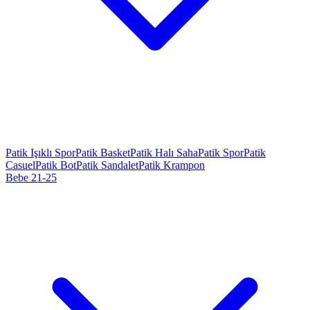
Patik Işıklı Spor
Patik Basket
Patik Halı Saha
Patik Spor
Patik
Casuel
Patik Bot
Patik Sandalet
Patik Krampon
Bebe 21-25