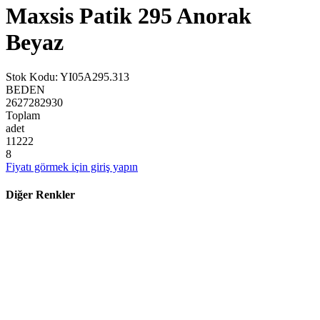
Maxsis Patik 295 Anorak
Beyaz
Stok Kodu
:
YI05A295.313
BEDEN
26
27
28
29
30
Toplam
adet
1
1
2
2
2
8
Fiyatı görmek için giriş yapın
Diğer Renkler