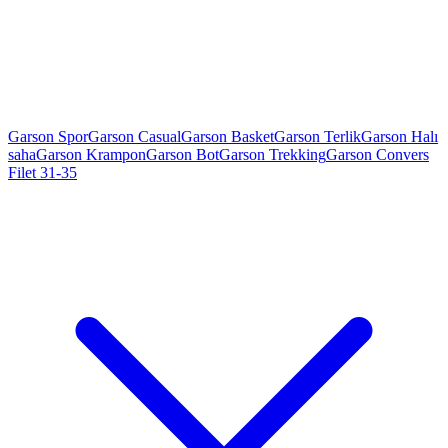
Garson Spor
Garson Casual
Garson Basket
Garson Terlik
Garson Halı
saha
Garson Krampon
Garson Bot
Garson Trekking
Garson Convers
Filet 31-35