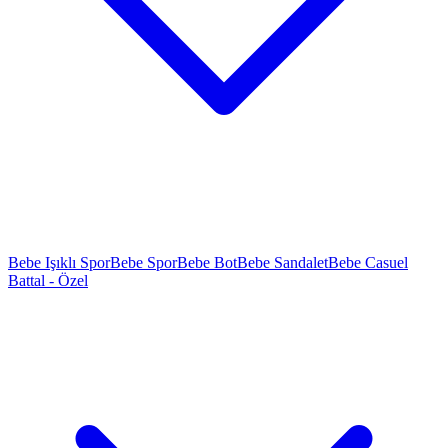
Bebe Işıklı Spor
Bebe Spor
Bebe Bot
Bebe Sandalet
Bebe Casuel
Battal - Özel