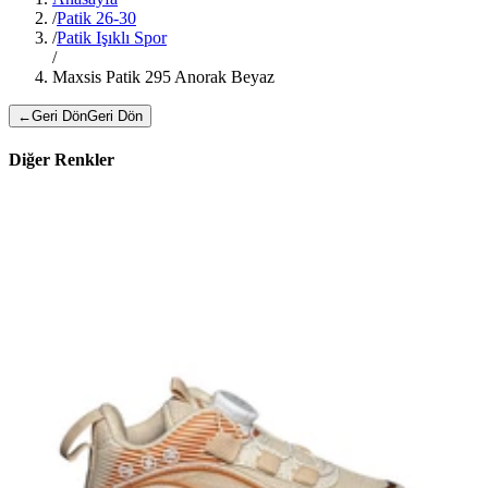
/
Patik 26-30
/
Patik Işıklı Spor
/
Maxsis Patik 295 Anorak Beyaz
←
Geri Dön
Geri Dön
Diğer Renkler