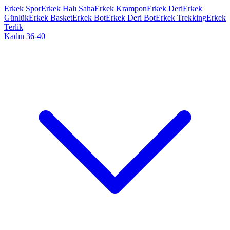
Erkek Spor
Erkek Halı Saha
Erkek Krampon
Erkek Deri
Erkek
Günlük
Erkek Basket
Erkek Bot
Erkek Deri Bot
Erkek Trekking
Erkek
Terlik
Kadın 36-40