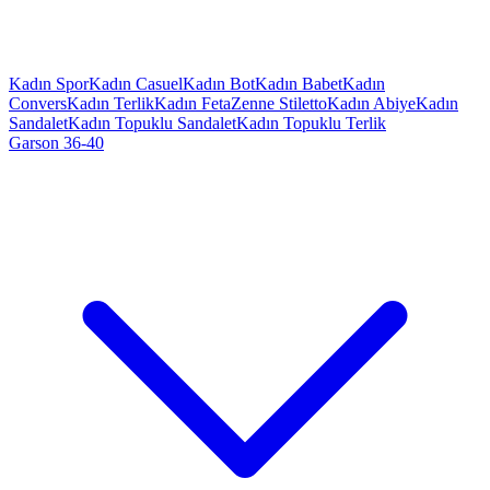
Kadın Spor
Kadın Casuel
Kadın Bot
Kadın Babet
Kadın
Convers
Kadın Terlik
Kadın Feta
Zenne Stiletto
Kadın Abiye
Kadın
Sandalet
Kadın Topuklu Sandalet
Kadın Topuklu Terlik
Garson 36-40