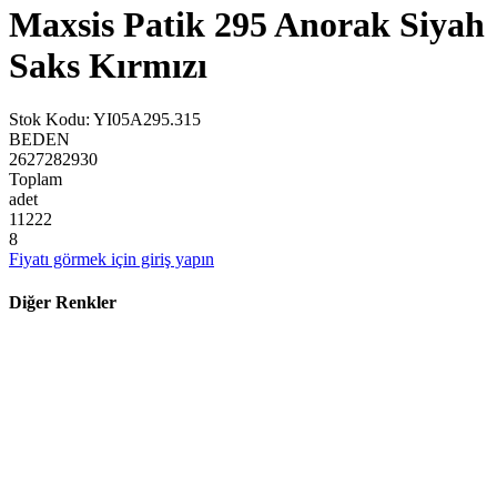
Maxsis Patik 295 Anorak Siyah
Saks Kırmızı
Stok Kodu
:
YI05A295.315
BEDEN
26
27
28
29
30
Toplam
adet
1
1
2
2
2
8
Fiyatı görmek için giriş yapın
Diğer Renkler