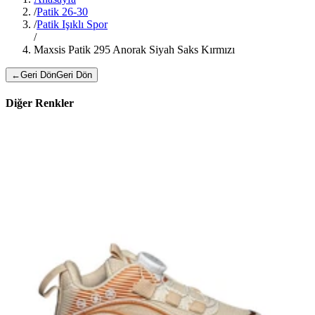
/
Patik 26-30
/
Patik Işıklı Spor
/
Maxsis Patik 295 Anorak Siyah Saks Kırmızı
←
Geri Dön
Geri Dön
Diğer Renkler