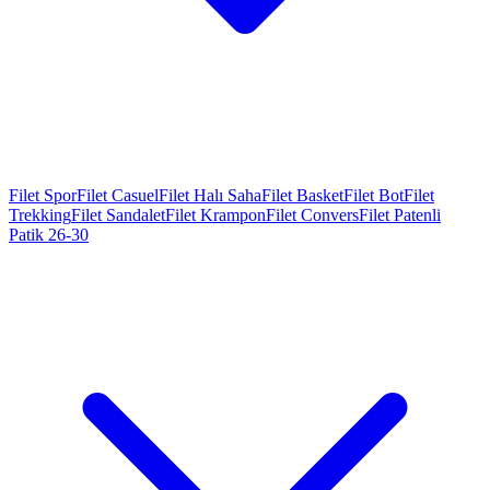
Filet Spor
Filet Casuel
Filet Halı Saha
Filet Basket
Filet Bot
Filet
Trekking
Filet Sandalet
Filet Krampon
Filet Convers
Filet Patenli
Patik 26-30