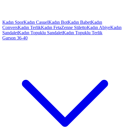
Kadın Spor
Kadın Casuel
Kadın Bot
Kadın Babet
Kadın
Convers
Kadın Terlik
Kadın Feta
Zenne Stiletto
Kadın Abiye
Kadın
Sandalet
Kadın Topuklu Sandalet
Kadın Topuklu Terlik
Garson 36-40