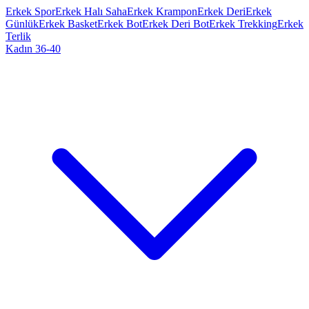
Erkek Spor
Erkek Halı Saha
Erkek Krampon
Erkek Deri
Erkek
Günlük
Erkek Basket
Erkek Bot
Erkek Deri Bot
Erkek Trekking
Erkek
Terlik
Kadın 36-40