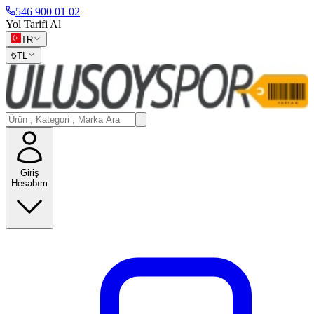
546 900 01 02
Yol Tarifi Al
TR
₺
TL
Giriş
Hesabım