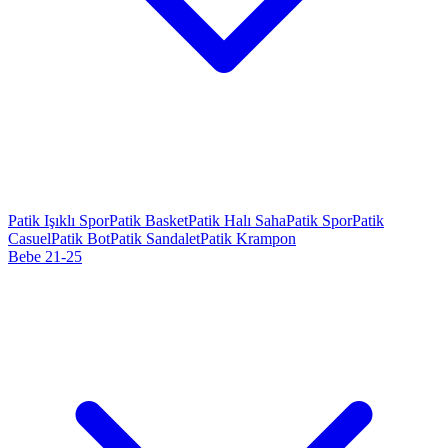
Patik Işıklı Spor
Patik Basket
Patik Halı Saha
Patik Spor
Patik
Casuel
Patik Bot
Patik Sandalet
Patik Krampon
Bebe 21-25