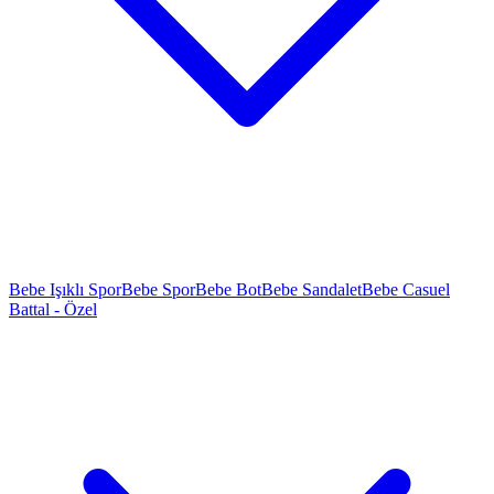
Bebe Işıklı Spor
Bebe Spor
Bebe Bot
Bebe Sandalet
Bebe Casuel
Battal - Özel