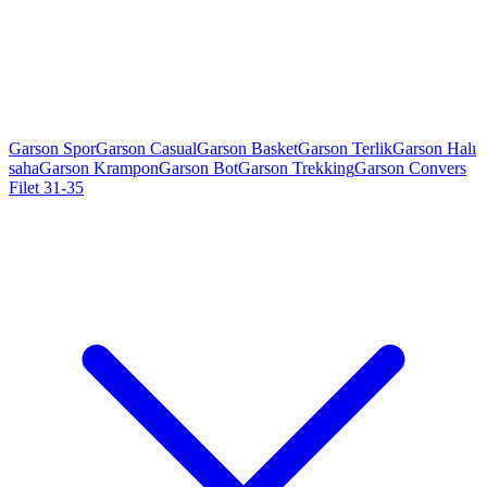
Garson Spor
Garson Casual
Garson Basket
Garson Terlik
Garson Halı
saha
Garson Krampon
Garson Bot
Garson Trekking
Garson Convers
Filet 31-35