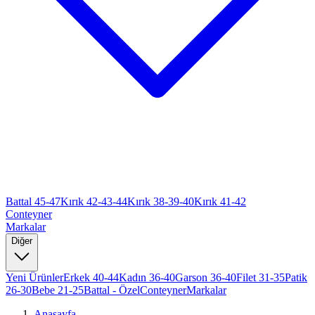
Battal 45-47
Kırık 42-43-44
Kırık 38-39-40
Kırık 41-42
Conteyner
Markalar
Diğer
Yeni Ürünler
Erkek 40-44
Kadın 36-40
Garson 36-40
Filet 31-35
Patik
26-30
Bebe 21-25
Battal - Özel
Conteyner
Markalar
Anasayfa