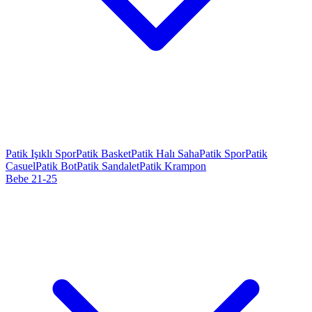
Patik Işıklı Spor
Patik Basket
Patik Halı Saha
Patik Spor
Patik
Casuel
Patik Bot
Patik Sandalet
Patik Krampon
Bebe 21-25