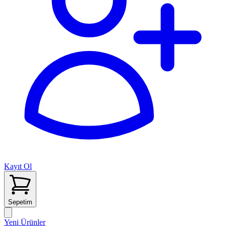
Kayıt Ol
Sepetim
Yeni Ürünler