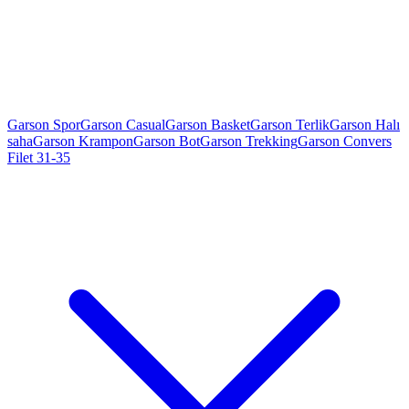
Garson Spor
Garson Casual
Garson Basket
Garson Terlik
Garson Halı
saha
Garson Krampon
Garson Bot
Garson Trekking
Garson Convers
Filet 31-35