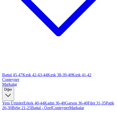
Battal 45-47
Kırık 42-43-44
Kırık 38-39-40
Kırık 41-42
Conteyner
Markalar
Diğer
Yeni Ürünler
Erkek 40-44
Kadın 36-40
Garson 36-40
Filet 31-35
Patik
26-30
Bebe 21-25
Battal - Özel
Conteyner
Markalar