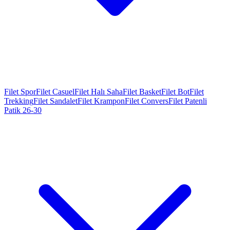
Filet Spor
Filet Casuel
Filet Halı Saha
Filet Basket
Filet Bot
Filet
Trekking
Filet Sandalet
Filet Krampon
Filet Convers
Filet Patenli
Patik 26-30