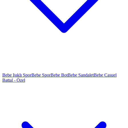
Bebe Işıklı Spor
Bebe Spor
Bebe Bot
Bebe Sandalet
Bebe Casuel
Battal - Özel