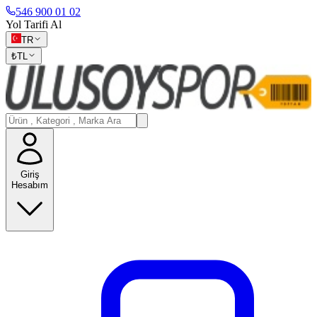
546 900 01 02
Yol Tarifi Al
TR
₺
TL
Giriş
Hesabım