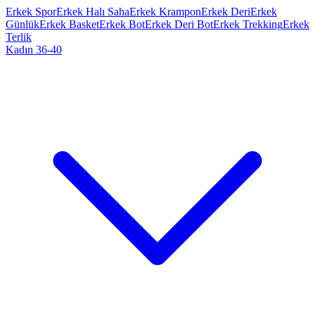
Erkek Spor
Erkek Halı Saha
Erkek Krampon
Erkek Deri
Erkek
Günlük
Erkek Basket
Erkek Bot
Erkek Deri Bot
Erkek Trekking
Erkek
Terlik
Kadın 36-40