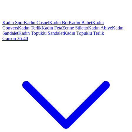
Kadın Spor
Kadın Casuel
Kadın Bot
Kadın Babet
Kadın
Convers
Kadın Terlik
Kadın Feta
Zenne Stiletto
Kadın Abiye
Kadın
Sandalet
Kadın Topuklu Sandalet
Kadın Topuklu Terlik
Garson 36-40