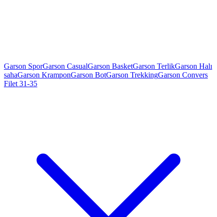
Garson Spor
Garson Casual
Garson Basket
Garson Terlik
Garson Halı
saha
Garson Krampon
Garson Bot
Garson Trekking
Garson Convers
Filet 31-35