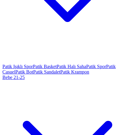
Patik Işıklı Spor
Patik Basket
Patik Halı Saha
Patik Spor
Patik
Casuel
Patik Bot
Patik Sandalet
Patik Krampon
Bebe 21-25