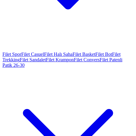
Filet Spor
Filet Casuel
Filet Halı Saha
Filet Basket
Filet Bot
Filet
Trekking
Filet Sandalet
Filet Krampon
Filet Convers
Filet Patenli
Patik 26-30