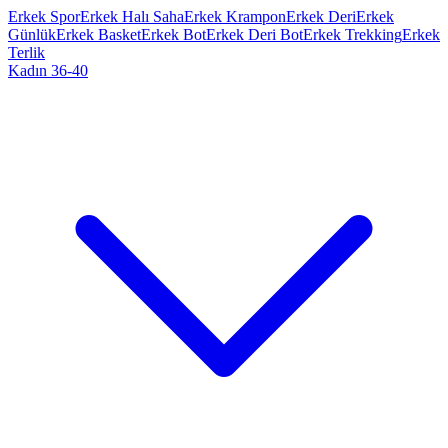
Erkek Spor
Erkek Halı Saha
Erkek Krampon
Erkek Deri
Erkek
Günlük
Erkek Basket
Erkek Bot
Erkek Deri Bot
Erkek Trekking
Erkek
Terlik
Kadın 36-40