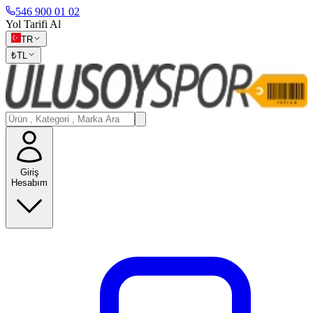
546 900 01 02
Yol Tarifi Al
TR
₺
TL
Giriş
Hesabım