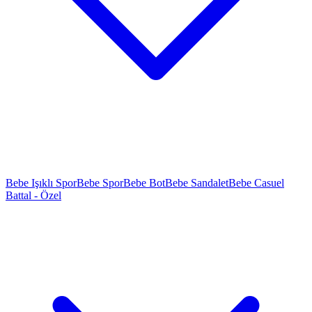
Bebe Işıklı Spor
Bebe Spor
Bebe Bot
Bebe Sandalet
Bebe Casuel
Battal - Özel