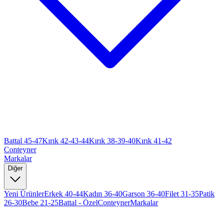
Battal 45-47
Kırık 42-43-44
Kırık 38-39-40
Kırık 41-42
Conteyner
Markalar
Diğer
Yeni Ürünler
Erkek 40-44
Kadın 36-40
Garson 36-40
Filet 31-35
Patik
26-30
Bebe 21-25
Battal - Özel
Conteyner
Markalar