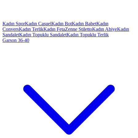
Kadın Spor
Kadın Casuel
Kadın Bot
Kadın Babet
Kadın
Convers
Kadın Terlik
Kadın Feta
Zenne Stiletto
Kadın Abiye
Kadın
Sandalet
Kadın Topuklu Sandalet
Kadın Topuklu Terlik
Garson 36-40