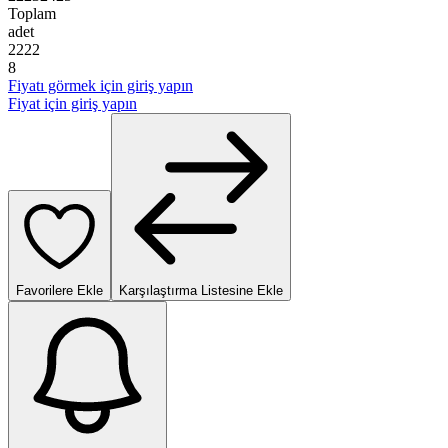
Toplam
adet
2
2
2
2
8
Fiyatı görmek için giriş yapın
Fiyat için giriş yapın
Favorilere Ekle
Karşılaştırma Listesine Ekle