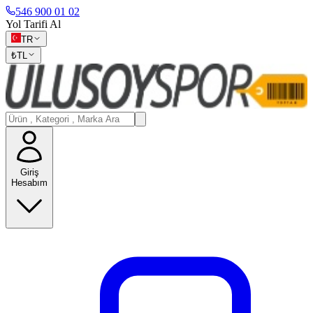
546 900 01 02
Yol Tarifi Al
TR
₺
TL
Giriş
Hesabım