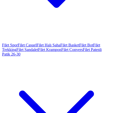
Filet Spor
Filet Casuel
Filet Halı Saha
Filet Basket
Filet Bot
Filet
Trekking
Filet Sandalet
Filet Krampon
Filet Convers
Filet Patenli
Patik 26-30