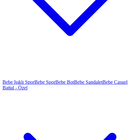
Bebe Işıklı Spor
Bebe Spor
Bebe Bot
Bebe Sandalet
Bebe Casuel
Battal - Özel