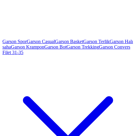
Garson Spor
Garson Casual
Garson Basket
Garson Terlik
Garson Halı
saha
Garson Krampon
Garson Bot
Garson Trekking
Garson Convers
Filet 31-35