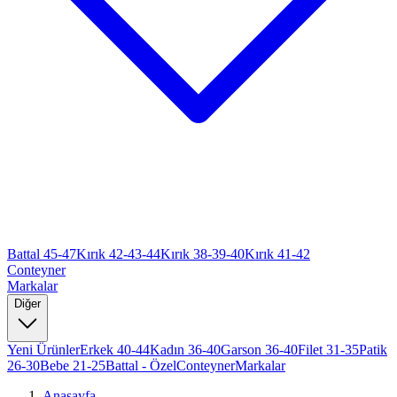
Battal 45-47
Kırık 42-43-44
Kırık 38-39-40
Kırık 41-42
Conteyner
Markalar
Diğer
Yeni Ürünler
Erkek 40-44
Kadın 36-40
Garson 36-40
Filet 31-35
Patik
26-30
Bebe 21-25
Battal - Özel
Conteyner
Markalar
Anasayfa