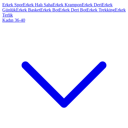
Erkek Spor
Erkek Halı Saha
Erkek Krampon
Erkek Deri
Erkek
Günlük
Erkek Basket
Erkek Bot
Erkek Deri Bot
Erkek Trekking
Erkek
Terlik
Kadın 36-40