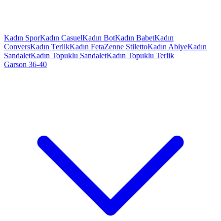
Kadın Spor
Kadın Casuel
Kadın Bot
Kadın Babet
Kadın
Convers
Kadın Terlik
Kadın Feta
Zenne Stiletto
Kadın Abiye
Kadın
Sandalet
Kadın Topuklu Sandalet
Kadın Topuklu Terlik
Garson 36-40