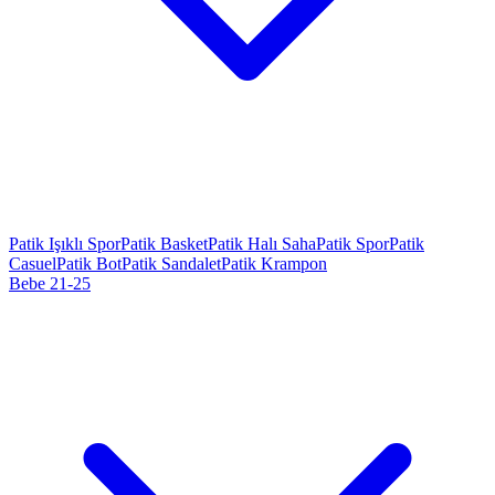
Patik Işıklı Spor
Patik Basket
Patik Halı Saha
Patik Spor
Patik
Casuel
Patik Bot
Patik Sandalet
Patik Krampon
Bebe 21-25