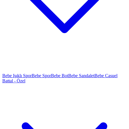
Bebe Işıklı Spor
Bebe Spor
Bebe Bot
Bebe Sandalet
Bebe Casuel
Battal - Özel