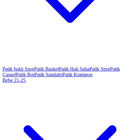
Patik Işıklı Spor
Patik Basket
Patik Halı Saha
Patik Spor
Patik
Casuel
Patik Bot
Patik Sandalet
Patik Krampon
Bebe 21-25