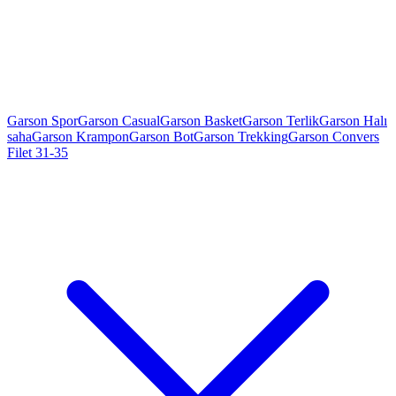
Garson Spor
Garson Casual
Garson Basket
Garson Terlik
Garson Halı
saha
Garson Krampon
Garson Bot
Garson Trekking
Garson Convers
Filet 31-35