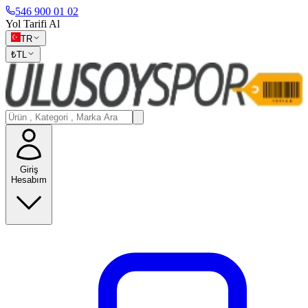
546 900 01 02
Yol Tarifi Al
TR
₺
TL
Giriş
Hesabım