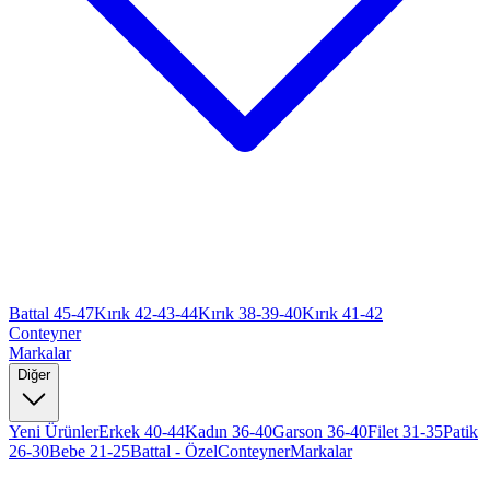
Battal 45-47
Kırık 42-43-44
Kırık 38-39-40
Kırık 41-42
Conteyner
Markalar
Diğer
Yeni Ürünler
Erkek 40-44
Kadın 36-40
Garson 36-40
Filet 31-35
Patik
26-30
Bebe 21-25
Battal - Özel
Conteyner
Markalar