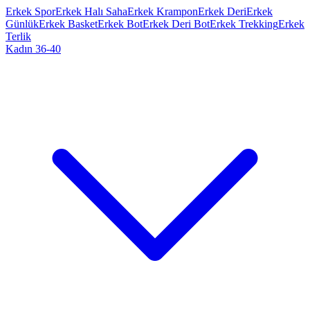
Erkek Spor
Erkek Halı Saha
Erkek Krampon
Erkek Deri
Erkek
Günlük
Erkek Basket
Erkek Bot
Erkek Deri Bot
Erkek Trekking
Erkek
Terlik
Kadın 36-40