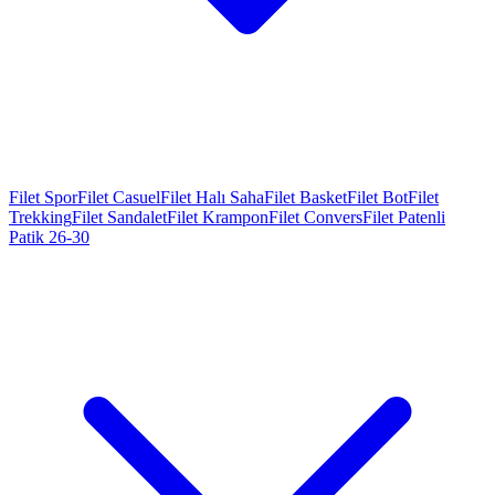
Filet Spor
Filet Casuel
Filet Halı Saha
Filet Basket
Filet Bot
Filet
Trekking
Filet Sandalet
Filet Krampon
Filet Convers
Filet Patenli
Patik 26-30