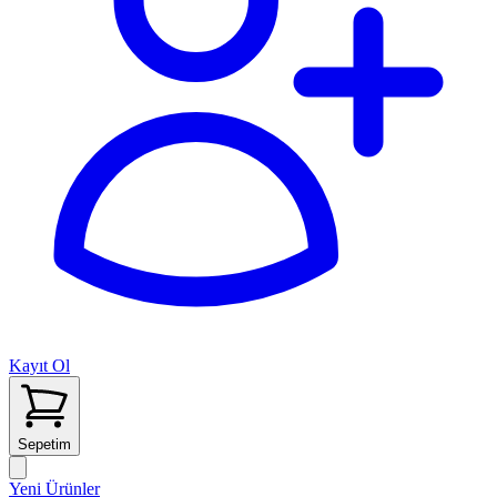
Kayıt Ol
Sepetim
Yeni Ürünler