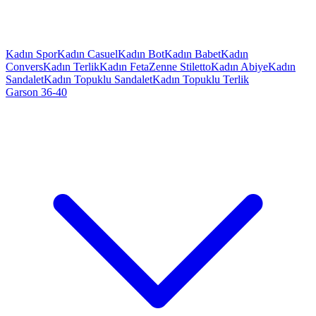
Kadın Spor
Kadın Casuel
Kadın Bot
Kadın Babet
Kadın
Convers
Kadın Terlik
Kadın Feta
Zenne Stiletto
Kadın Abiye
Kadın
Sandalet
Kadın Topuklu Sandalet
Kadın Topuklu Terlik
Garson 36-40