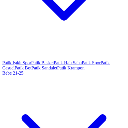
Patik Işıklı Spor
Patik Basket
Patik Halı Saha
Patik Spor
Patik
Casuel
Patik Bot
Patik Sandalet
Patik Krampon
Bebe 21-25