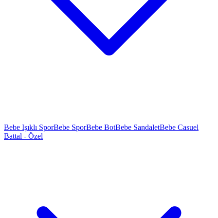
Bebe Işıklı Spor
Bebe Spor
Bebe Bot
Bebe Sandalet
Bebe Casuel
Battal - Özel