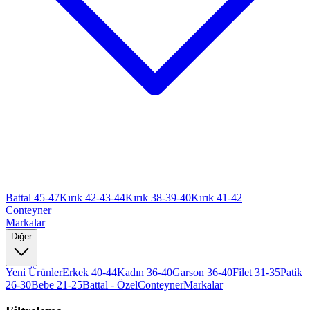
Battal 45-47
Kırık 42-43-44
Kırık 38-39-40
Kırık 41-42
Conteyner
Markalar
Diğer
Yeni Ürünler
Erkek 40-44
Kadın 36-40
Garson 36-40
Filet 31-35
Patik
26-30
Bebe 21-25
Battal - Özel
Conteyner
Markalar