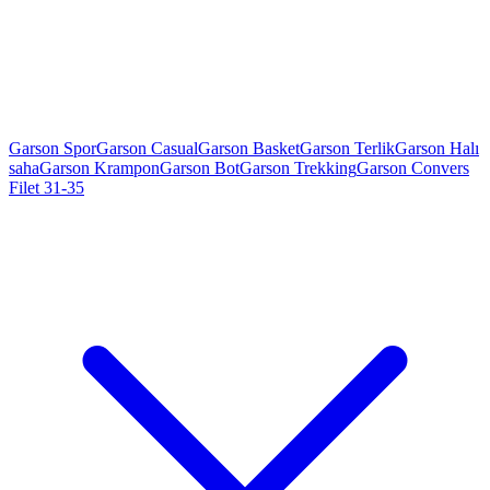
Garson Spor
Garson Casual
Garson Basket
Garson Terlik
Garson Halı
saha
Garson Krampon
Garson Bot
Garson Trekking
Garson Convers
Filet 31-35