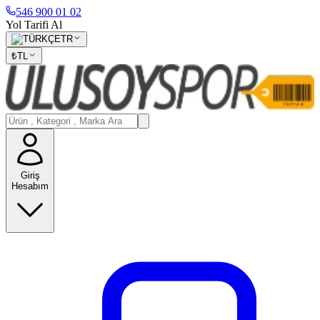
546 900 01 02
Yol Tarifi Al
TR
₺
TL
Giriş
Hesabım