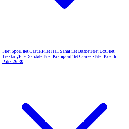
Filet Spor
Filet Casuel
Filet Halı Saha
Filet Basket
Filet Bot
Filet
Trekking
Filet Sandalet
Filet Krampon
Filet Convers
Filet Patenli
Patik 26-30