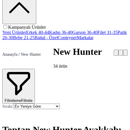
Kampanyalı Ürünler
Yeni Ürünler
Erkek 40-44
Kadın 36-40
Garson 36-40
Filet 31-35
Patik
26-30
Bebe 21-25
Battal - Özel
Conteyner
Markalar
New Hunter
Anasayfa
/
New Hunter
34
ürün
Filtreleme
Filtrele
Sırala
:
Toptan New Hunter Ayakkabı