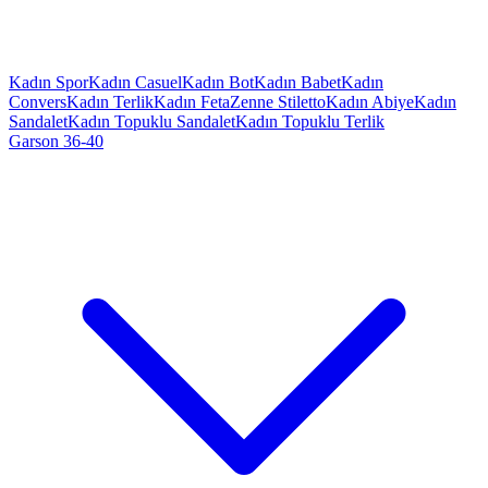
Kadın Spor
Kadın Casuel
Kadın Bot
Kadın Babet
Kadın
Convers
Kadın Terlik
Kadın Feta
Zenne Stiletto
Kadın Abiye
Kadın
Sandalet
Kadın Topuklu Sandalet
Kadın Topuklu Terlik
Garson 36-40