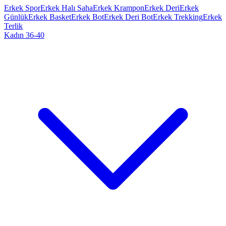
Erkek Spor
Erkek Halı Saha
Erkek Krampon
Erkek Deri
Erkek
Günlük
Erkek Basket
Erkek Bot
Erkek Deri Bot
Erkek Trekking
Erkek
Terlik
Kadın 36-40