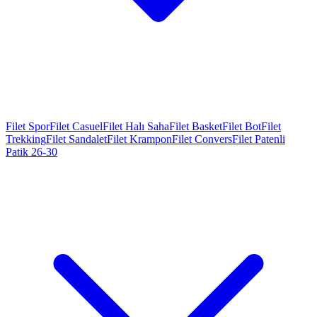
Filet Spor
Filet Casuel
Filet Halı Saha
Filet Basket
Filet Bot
Filet
Trekking
Filet Sandalet
Filet Krampon
Filet Convers
Filet Patenli
Patik 26-30