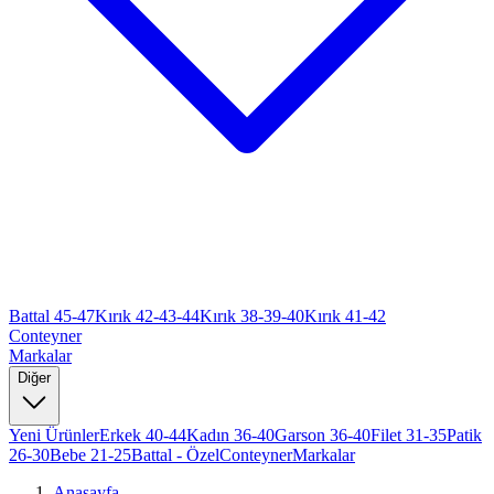
Battal 45-47
Kırık 42-43-44
Kırık 38-39-40
Kırık 41-42
Conteyner
Markalar
Diğer
Yeni Ürünler
Erkek 40-44
Kadın 36-40
Garson 36-40
Filet 31-35
Patik
26-30
Bebe 21-25
Battal - Özel
Conteyner
Markalar
Anasayfa