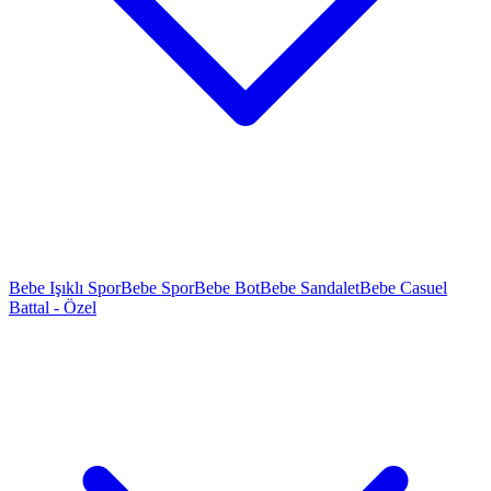
Bebe Işıklı Spor
Bebe Spor
Bebe Bot
Bebe Sandalet
Bebe Casuel
Battal - Özel