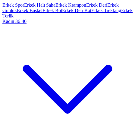
Erkek Spor
Erkek Halı Saha
Erkek Krampon
Erkek Deri
Erkek
Günlük
Erkek Basket
Erkek Bot
Erkek Deri Bot
Erkek Trekking
Erkek
Terlik
Kadın 36-40