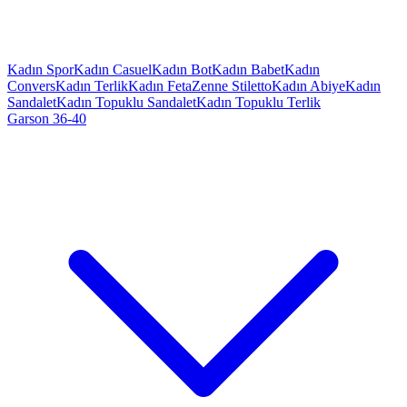
Kadın Spor
Kadın Casuel
Kadın Bot
Kadın Babet
Kadın
Convers
Kadın Terlik
Kadın Feta
Zenne Stiletto
Kadın Abiye
Kadın
Sandalet
Kadın Topuklu Sandalet
Kadın Topuklu Terlik
Garson 36-40