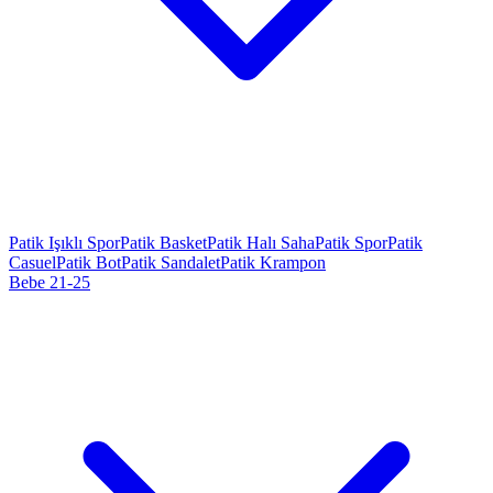
Patik Işıklı Spor
Patik Basket
Patik Halı Saha
Patik Spor
Patik
Casuel
Patik Bot
Patik Sandalet
Patik Krampon
Bebe 21-25