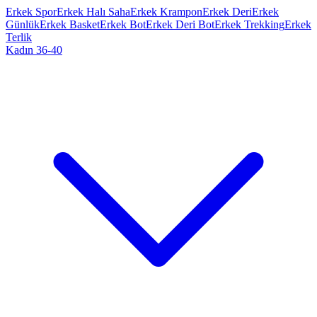
Erkek Spor
Erkek Halı Saha
Erkek Krampon
Erkek Deri
Erkek
Günlük
Erkek Basket
Erkek Bot
Erkek Deri Bot
Erkek Trekking
Erkek
Terlik
Kadın 36-40