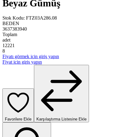
Beyaz Gümüş
Stok Kodu
:
FTZ03A286.08
BEDEN
36
37
38
39
40
Toplam
adet
1
2
2
2
1
8
Fiyatı görmek için giriş yapın
Fiyat için giriş yapın
Favorilere Ekle
Karşılaştırma Listesine Ekle