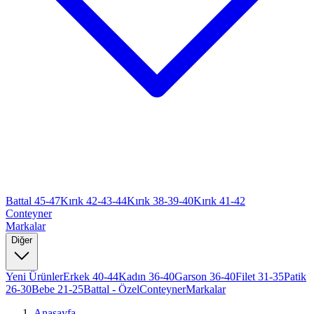
Battal 45-47
Kırık 42-43-44
Kırık 38-39-40
Kırık 41-42
Conteyner
Markalar
Diğer
Yeni Ürünler
Erkek 40-44
Kadın 36-40
Garson 36-40
Filet 31-35
Patik
26-30
Bebe 21-25
Battal - Özel
Conteyner
Markalar
Anasayfa