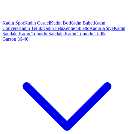
Kadın Spor
Kadın Casuel
Kadın Bot
Kadın Babet
Kadın
Convers
Kadın Terlik
Kadın Feta
Zenne Stiletto
Kadın Abiye
Kadın
Sandalet
Kadın Topuklu Sandalet
Kadın Topuklu Terlik
Garson 36-40