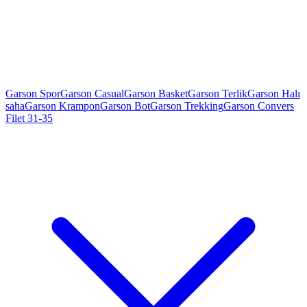
Garson Spor
Garson Casual
Garson Basket
Garson Terlik
Garson Halı
saha
Garson Krampon
Garson Bot
Garson Trekking
Garson Convers
Filet 31-35