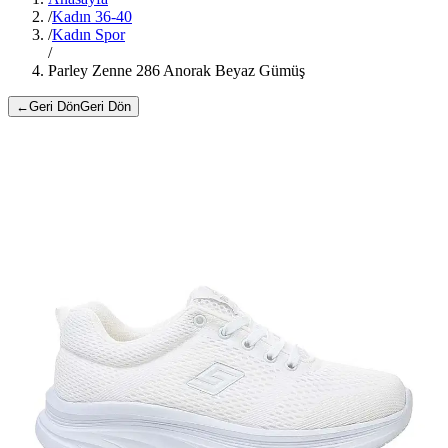
/
Kadın 36-40
/
Kadın Spor
/
Parley Zenne 286 Anorak Beyaz Gümüş
←
Geri Dön
Geri Dön