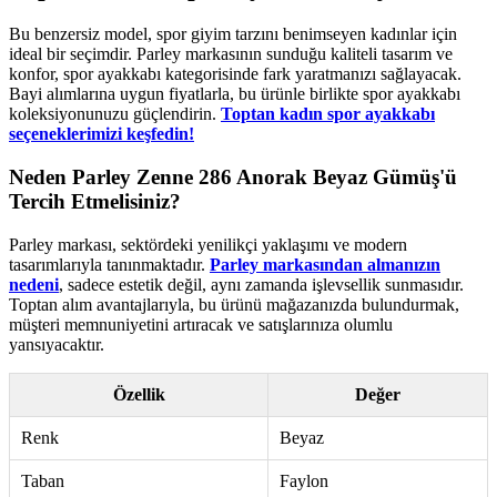
Bu benzersiz model, spor giyim tarzını benimseyen kadınlar için
ideal bir seçimdir. Parley markasının sunduğu kaliteli tasarım ve
konfor, spor ayakkabı kategorisinde fark yaratmanızı sağlayacak.
Bayi alımlarına uygun fiyatlarla, bu ürünle birlikte spor ayakkabı
koleksiyonunuzu güçlendirin.
Toptan kadın spor ayakkabı
seçeneklerimizi keşfedin!
Neden Parley Zenne 286 Anorak Beyaz Gümüş'ü
Tercih Etmelisiniz?
Parley markası, sektördeki yenilikçi yaklaşımı ve modern
tasarımlarıyla tanınmaktadır.
Parley markasından almanızın
nedeni
, sadece estetik değil, aynı zamanda işlevsellik sunmasıdır.
Toptan alım avantajlarıyla, bu ürünü mağazanızda bulundurmak,
müşteri memnuniyetini artıracak ve satışlarınıza olumlu
yansıyacaktır.
Özellik
Değer
Renk
Beyaz
Taban
Faylon