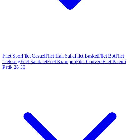
Filet Spor
Filet Casuel
Filet Halı Saha
Filet Basket
Filet Bot
Filet
Trekking
Filet Sandalet
Filet Krampon
Filet Convers
Filet Patenli
Patik 26-30