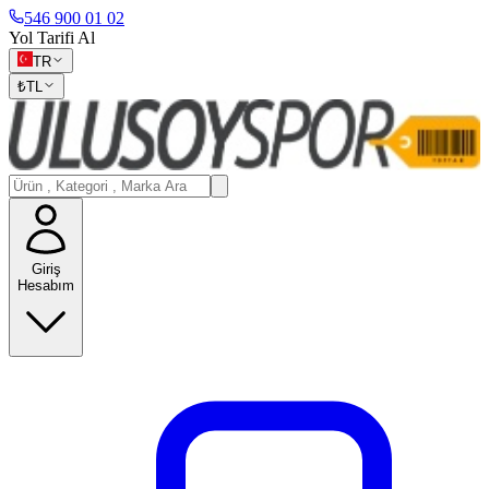
546 900 01 02
Yol Tarifi Al
TR
₺
TL
Giriş
Hesabım