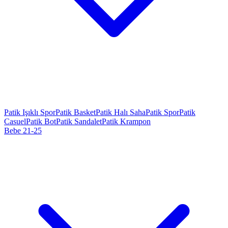
Patik Işıklı Spor
Patik Basket
Patik Halı Saha
Patik Spor
Patik
Casuel
Patik Bot
Patik Sandalet
Patik Krampon
Bebe 21-25