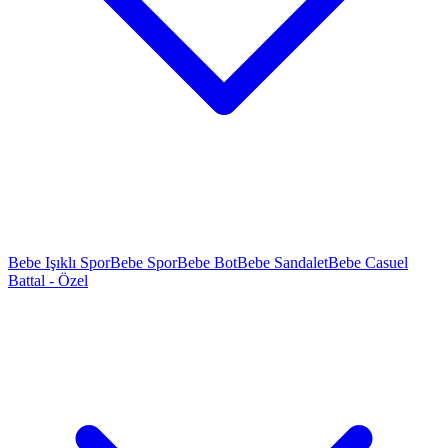
Bebe Işıklı Spor
Bebe Spor
Bebe Bot
Bebe Sandalet
Bebe Casuel
Battal - Özel