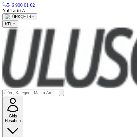
546 900 01 02
Yol Tarifi Al
TR
₺
TL
Giriş
Hesabım